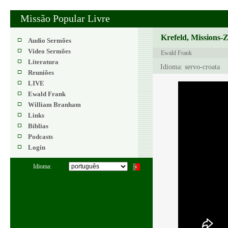
Missão Popular Livre
Krefeld, Missions-
Audio Sermões
Video Sermões
Ewald Frank
Literatura
Idioma: servo-croata
Reuniões
LIVE
Ewald Frank
William Branham
Links
Bíblias
Podcasts
Login
Idioma: