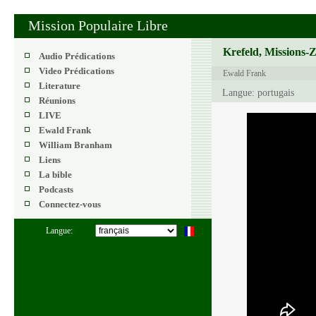
Mission Populaire Libre
Krefeld, Missions-
Audio Prédications
Video Prédications
Ewald Frank
Literature
Langue: portugais
Réunions
LIVE
Ewald Frank
William Branham
Liens
La bible
Podcasts
Connectez-vous
Langue: