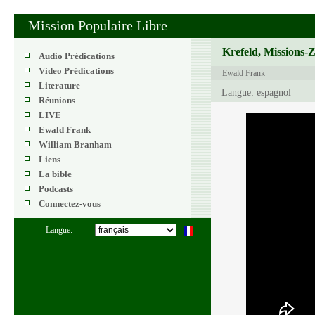
Mission Populaire Libre
Krefeld, Missions-
Audio Prédications
Video Prédications
Ewald Frank
Literature
Langue: espagnol
Réunions
LIVE
Ewald Frank
William Branham
Liens
La bible
Podcasts
Connectez-vous
Langue: