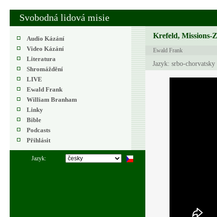
Svobodná lidová misie
Krefeld, Missions-
Audio Kázání
Video Kázání
Ewald Frank
Literatura
Jazyk: srbo-chorvatsky
Shromáždění
LIVE
Ewald Frank
William Branham
Linky
Bible
Podcasts
Přihlásit
Jazyk: