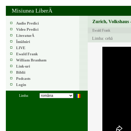
Misiunea LiberÄ
Zurich, Volkshaus 
Audio Predici
Video Predici
Ewald Frank
LiteraturÄ
Limba: cehă
Întâlniri
LIVE
Ewald Frank
William Branham
Link-uri
Biblii
Podcasts
Login
Limba: