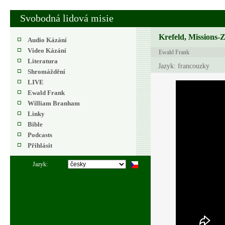
Svobodná lidová misie
Krefeld, Missions-
Audio Kázání
Video Kázání
Ewald Frank
Literatura
Jazyk: francouzky
Shromáždění
LIVE
Ewald Frank
William Branham
Linky
Bible
Podcasts
Přihlásit
Jazyk: