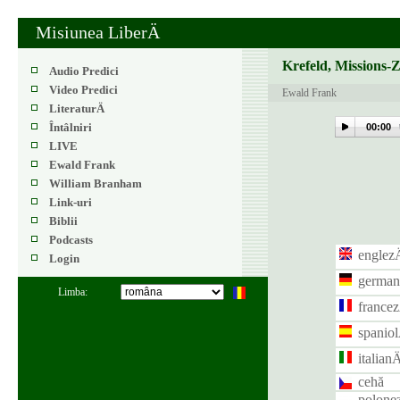
Misiunea LiberÄ
Krefeld, Missions-
Audio Predici
Video Predici
Ewald Frank
LiteraturÄ
Întâlniri
00:00
LIVE
Ewald Frank
William Branham
Link-uri
Biblii
Podcasts
englezÄ
Login
german
Limba:
francez
spaniol
italianÄ
cehă
polone