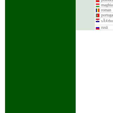
maghia
roman
portuga
sÃ¢rbo-
rusă