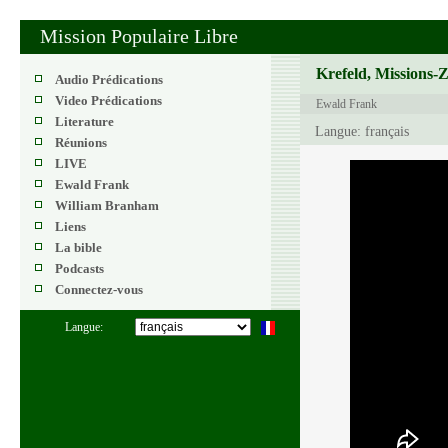
Mission Populaire Libre
Krefeld, Missions-
Audio Prédications
Video Prédications
Ewald Frank
Literature
Langue: français
Réunions
LIVE
Ewald Frank
William Branham
Liens
La bible
Podcasts
Connectez-vous
Langue: