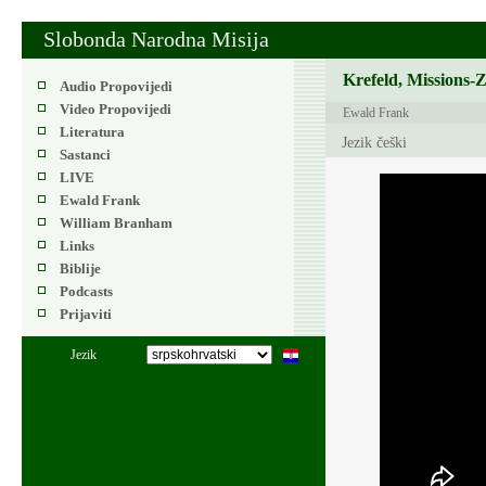
Slobonda Narodna Misija
Krefeld, Missions-
Audio Propovijedi
Video Propovijedi
Ewald Frank
Literatura
Jezik češki
Sastanci
LIVE
Ewald Frank
William Branham
Links
Biblije
Podcasts
Prijaviti
Jezik