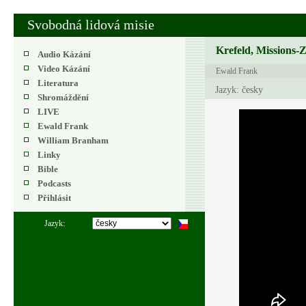
Svobodná lidová misie
Krefeld, Missions-
Audio Kázání
Video Kázání
Ewald Frank
Literatura
Jazyk: česky
Shromáždění
LIVE
Ewald Frank
William Branham
Linky
Bible
Podcasts
Přihlásit
Jazyk: