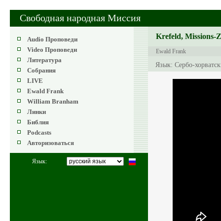
Свободная народная Миссия
Krefeld, Missions-
Audio Проповеди
Video Проповеди
Ewald Frank
Литература
Язык: Сербо-хорватс
Собрания
LIVE
Ewald Frank
William Branham
Линки
Библия
Podcasts
Авторизоваться
Язык: