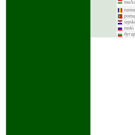
maÄa
rumun
portu
srpsk
ruski
буга