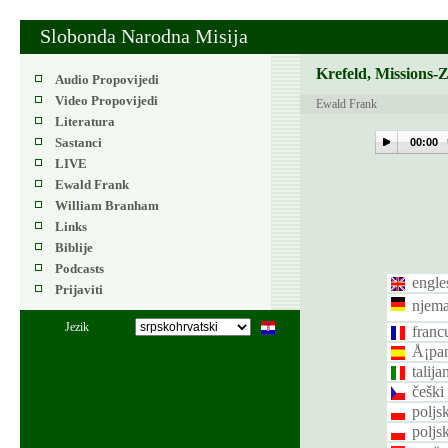
Slobonda Narodna Misija
Krefeld, Missions-
Audio Propovijedi
Video Propovijedi
Ewald Frank
Literatura
Sastanci
00:00
LIVE
Ewald Frank
William Branham
Links
Biblije
Podcasts
engle
Prijaviti
njema
Jezik
franc
Å¡pan
talija
češki
poljsk
poljsk