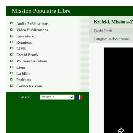
Mission Populaire Libre
Krefeld, Missions-
Audio Prédications
Video Prédications
Ewald Frank
Literature
Langue: serbo-croate
Réunions
LIVE
Ewald Frank
William Branham
Liens
La bible
Podcasts
Connectez-vous
Langue: