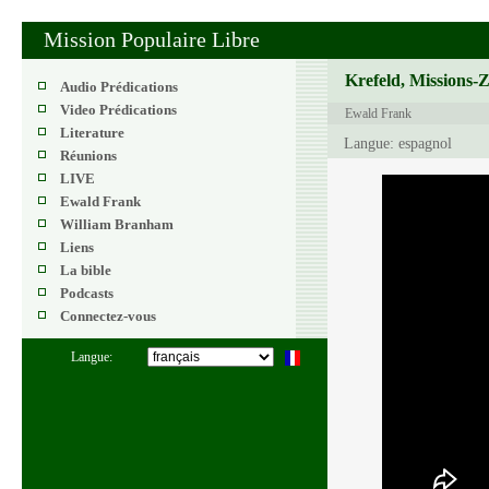
Mission Populaire Libre
Krefeld, Missions-
Audio Prédications
Video Prédications
Ewald Frank
Literature
Langue: espagnol
Réunions
LIVE
Ewald Frank
William Branham
Liens
La bible
Podcasts
Connectez-vous
Langue: