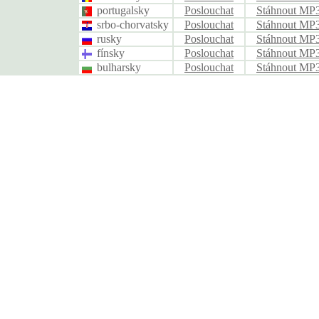
portugalsky
Poslouchat
Stáhnout MP
srbo-chorvatsky
Poslouchat
Stáhnout MP
rusky
Poslouchat
Stáhnout MP
fínsky
Poslouchat
Stáhnout MP
bulharsky
Poslouchat
Stáhnout MP