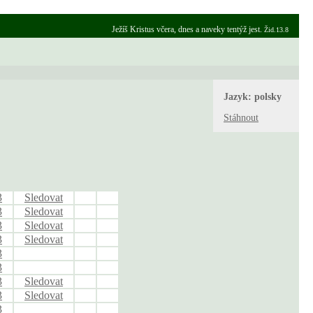
Ježíš Kristus včera, dnes a naveky tentýž jest.
Žid.13.8
Jazyk:
polsky
Stáhnout
3
Sledovat
3
Sledovat
3
Sledovat
3
Sledovat
3
3
3
Sledovat
3
Sledovat
3