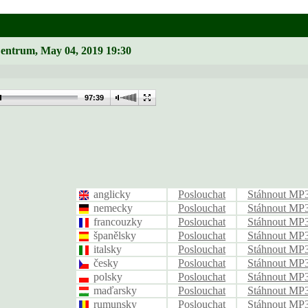
Zentrum, May 04, 2019 19:30
97:39
anglicky
Poslouchat
Stáhnout MP
nemecky
Poslouchat
Stáhnout MP
francouzky
Poslouchat
Stáhnout MP
španělsky
Poslouchat
Stáhnout MP
italsky
Poslouchat
Stáhnout MP
česky
Poslouchat
Stáhnout MP
polsky
Poslouchat
Stáhnout MP
maďarsky
Poslouchat
Stáhnout MP
rumunsky
Poslouchat
Stáhnout MP