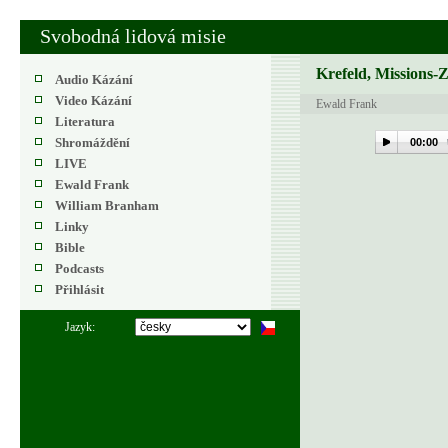
Svobodná lidová misie
Krefeld, Missions-
Audio Kázání
Video Kázání
Ewald Frank
Literatura
Shromáždění
00:00
LIVE
Ewald Frank
William Branham
Linky
Bible
Podcasts
Přihlásit
Jazyk: