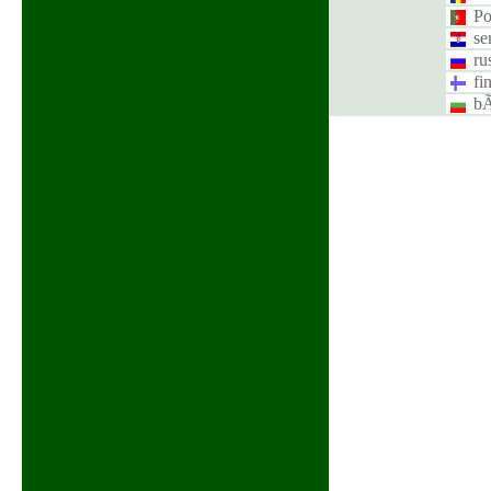
Po
se
ru
fi
bÃ