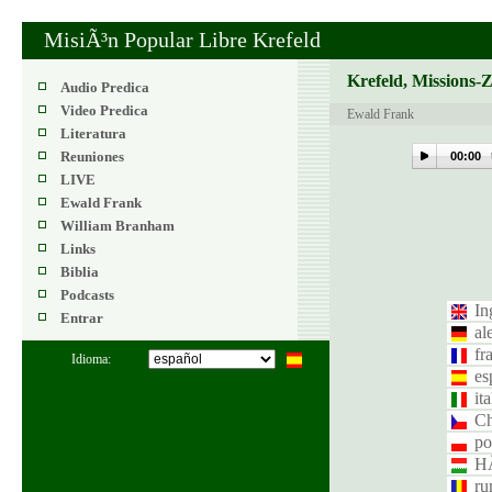
MisiÃ³n Popular Libre Krefeld
Krefeld, Missions-
Audio Predica
Video Predica
Ewald Frank
Literatura
Reuniones
00:00
LIVE
Ewald Frank
William Branham
Links
Biblia
Podcasts
In
Entrar
al
fr
Idioma:
es
it
Ch
po
H
ru