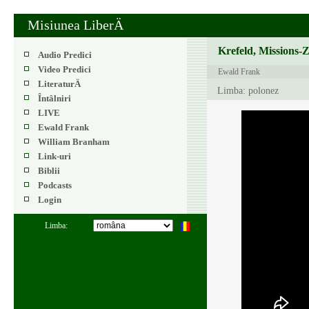
Misiunea LiberÄ
Krefeld, Missions-
Audio Predici
Video Predici
Ewald Frank
LiteraturÄ
Limba: polonez
Întâlniri
LIVE
Ewald Frank
William Branham
Link-uri
Biblii
Podcasts
Login
Limba: