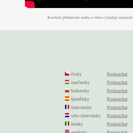
Korektní přehrávání audia a videa vyžaduje nainsta
česky
Poslouchat
maďarsky
Poslouchat
bulharsky
Poslouchat
španělsky
Poslouchat
francouzky
Poslouchat
srbo-chorvatsky
Poslouchat
italsky
Poslouchat
anglicky
Poslouchat