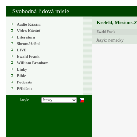
Svobodná lidová misie
Krefeld, Missions-
Audio Kázání
Video Kázání
Ewald Frank
Literatura
Jazyk: nemecky
Shromáždění
LIVE
Ewald Frank
William Branham
Linky
Bible
Podcasts
Přihlásit
Jazyk: