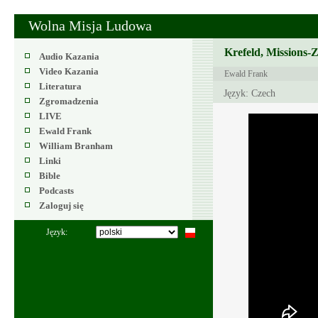
Wolna Misja Ludowa
Krefeld, Missions-
Audio Kazania
Video Kazania
Ewald Frank
Literatura
Język: Czech
Zgromadzenia
LIVE
Ewald Frank
William Branham
Linki
Bible
Podcasts
Zaloguj się
Język: