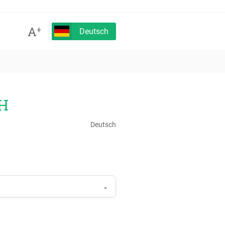
A
+
Deutsch
CH
Deutsch
⌄