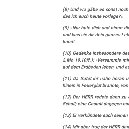
(8) Und wo gäbe es sonst noch
das ich euch heute vorlege?«
(9) »Nur hüte dich und nimm dic
und lass sie dir dein ganzes Le
kund!
(10) Gedenke insbesondere des 
2.Mo 19,10ff.): ›Versammle mir 
auf dem Erdboden leben, und es 
(11) Da tratet ihr nahe heran 
hinein in Feuerglut brannte, v
(12) Der HERR redete dann zu 
Schall; eine Gestalt dagegen na
(13) Er verkündete euch seinen 
(14) Mir aber trug der HERR dam