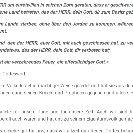
RR um euretwillen in solchen Zorn geraten, dass er geschworen
öne Land betreten, das der HERR, dein Gott, dir zum Besitz geb
em Lande sterben, ohne über den Jordan zu kommen, währen
hmt.
nd, den der HERR, euer Gott, mit euch geschlossen hat, zu ve
endetwas, das der HERR, dein Gott, dir verboten hat;
st ein verzehrendes Feuer, ein eifersüchtiger Gott.«
e Gotteswort.
inem Volke Israel in mächtiger Weise geredet und hat sie aus 
ihnen dann seinen Knecht und Propheten gegeben und alles sie al
rallele für unsere Tage und für unsere Zeit. Auch wir sind h
berall auch waren und hat uns zu seinem Eigentumsvolk gemac
s gleiche gilt für uns, dass wir allzeit das Reden Gottes betr