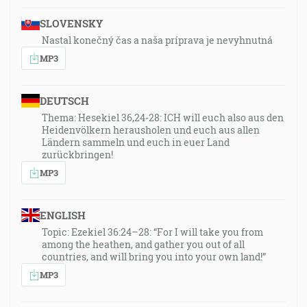
SLOVENSKY
Nastal konečný čas a naša príprava je nevyhnutná
MP3
DEUTSCH
Thema: Hesekiel 36,24-28: ICH will euch also aus den
Heidenvölkern herausholen und euch aus allen
Ländern sammeln und euch in euer Land
zurückbringen!
MP3
ENGLISH
Topic: Ezekiel 36:24–28: “For I will take you from
among the heathen, and gather you out of all
countries, and will bring you into your own land!”
MP3