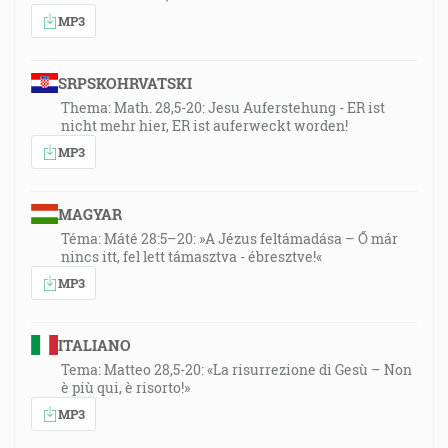
MP3
SRPSKOHRVATSKI
Thema: Math. 28,5-20: Jesu Auferstehung - ER ist
nicht mehr hier, ER ist auferweckt worden!
MP3
MAGYAR
Téma: Máté 28:5–20: »A Jézus feltámadása – Ő már
nincs itt, fel lett támasztva - ébresztve!«
MP3
ITALIANO
Tema: Matteo 28,5-20: «La risurrezione di Gesù – Non
è più qui, è risorto!»
MP3