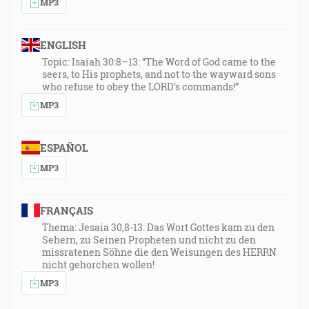
MP3
ENGLISH
Topic: Isaiah 30:8–13: “The Word of God came to the
seers, to His prophets, and not to the wayward sons
who refuse to obey the LORD’s commands!”
MP3
ESPAÑOL
MP3
FRANÇAIS
Thema: Jesaia 30,8-13: Das Wort Gottes kam zu den
Sehern, zu Seinen Propheten und nicht zu den
missratenen Söhne die den Weisungen des HERRN
nicht gehorchen wollen!
MP3