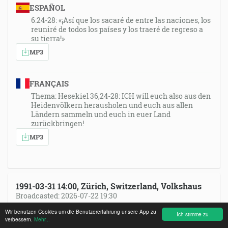
ESPAÑOL
6:24-28: «¡Así que los sacaré de entre las naciones, los
reuniré de todos los países y los traeré de regreso a
su tierra!»
MP3
FRANÇAIS
Thema: Hesekiel 36,24-28: ICH will euch also aus den
Heidenvölkern herausholen und euch aus allen
Ländern sammeln und euch in euer Land
zurückbringen!
MP3
1991-03-31 14:00, Zürich, Switzerland, Volkshaus
Broadcasted: 2026-07-22 19:30
Wir benutzen Cookies um die Benutzererfahrung unsere App zu
Ich stimme zu
verbessern.
SWAHILI DRC
Mehr...