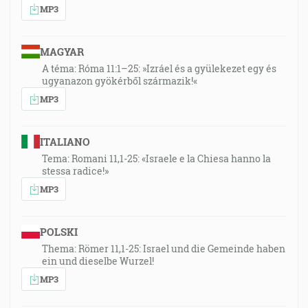
MP3
MAGYAR
A téma: Róma 11:1–25: »Izráel és a gyülekezet egy és
ugyanazon gyökérből származik!«
MP3
ITALIANO
Tema: Romani 11,1-25: «Israele e la Chiesa hanno la
stessa radice!»
MP3
POLSKI
Thema: Römer 11,1-25: Israel und die Gemeinde haben
ein und dieselbe Wurzel!
MP3