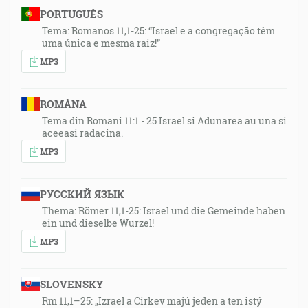
PORTUGUÊS
Tema: Romanos 11,1-25: “Israel e a congregação têm
uma única e mesma raiz!”
MP3
ROMÂNA
Tema din Romani 11:1 - 25 Israel si Adunarea au una si
aceeasi radacina.
MP3
РУССКИЙ ЯЗЫК
Thema: Römer 11,1-25: Israel und die Gemeinde haben
ein und dieselbe Wurzel!
MP3
SLOVENSKY
Rm 11,1–25: „Izrael a Cirkev majú jeden a ten istý