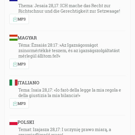
Thema: Jesaia 28,17: ICH mache das Recht zur
Richtschnur und die Gerechtigkeit zur Setzwaage!
MP3
MAGYAR
Téma: Ézsaiás 28:17: »Az Igazságosságot
zsinormértékké teszem, és az igazságszolgáltatást
mérlegül állítom fel!«
MP3
ITALIANO
Tema: Isaia 28,17: «Io farò della legge la mia regola e
della giustizia la mia bilancia!»
MP3
POLSKI
Temat: Izajasza 28,17: I uczynię prawo miarą, a
sprawiedliwość wagą!