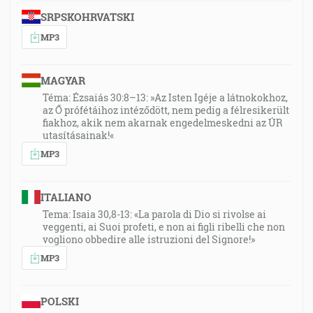
SRPSKOHRVATSKI
MP3
MAGYAR
Téma: Ézsaiás 30:8–13: »Az Isten Igéje a látnokokhoz,
az Ő prófétáihoz intéződött, nem pedig a félresikerült
fiakhoz, akik nem akarnak engedelmeskedni az ÚR
utasításainak!«
MP3
ITALIANO
Tema: Isaia 30,8-13: «La parola di Dio si rivolse ai
veggenti, ai Suoi profeti, e non ai figli ribelli che non
vogliono obbedire alle istruzioni del Signore!»
MP3
POLSKI