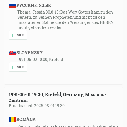
РУССКИЙ ЯЗЫК
Thema: Jesaia 30,8-13: Das Wort Gottes kam zu den
Sehern, zu Seinen Propheten und nicht zu den
missratenen Söhne die den Weisungen des HERRN
nicht gehorchen wollen!
MP3
SLOVENSKY
1991-06-02 10:00, Krefeld
MP3
1991-06-01 19:30, Krefeld, Germany, Missions-
Zentrum
Broadcasted: 2026-08-01 19:30
ROMÂNA
Fac din judecată o sfoară de măsurat și din dreptate o