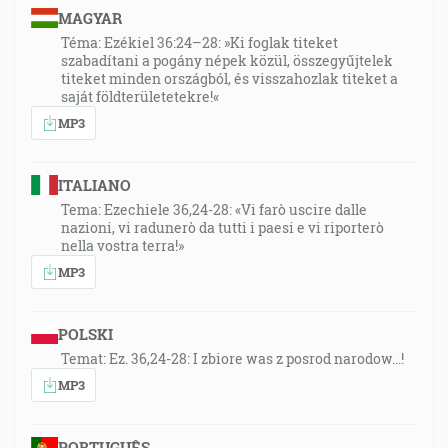
MAGYAR
Téma: Ezékiel 36:24–28: »Ki foglak titeket
szabadítani a pogány népek közül, összegyűjtelek
titeket minden országból, és visszahozlak titeket a
saját földterületetekre!«
MP3
ITALIANO
Tema: Ezechiele 36,24-28: «Vi farò uscire dalle
nazioni, vi radunerò da tutti i paesi e vi riporterò
nella vostra terra!»
MP3
POLSKI
Temat: Ez. 36,24-28: I zbiore was z posrod narodow...!
MP3
PORTUGUÊS