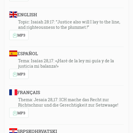
ENGLISH
Topic: Isaiah 28:17: “Justice also will I lay to the line,
and righteousness to the plummet.!”
MP3
ESPAÑOL
Tema: Isaías 28,17: «¡Haré de la ley mi guía y de la
justicia mi balanza!»
MP3
FRANÇAIS
Thema: Jesaia 28,17: ICH mache das Recht zur
Richtschnur und die Gerechtigkeit zur Setzwaage!
MP3
SRPSKOHRVATSKI