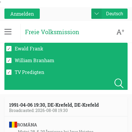
'
Anmelden
Deutsch
A
+
Freie Volksmission
Ewald Frank
William Branham
TV Predigten
1991-04-06 19:30, DE-Krefeld, DE-Krefeld
Broadcasted: 2026-08-08 19:30
ROMÂNA
Matei 28, 5-20 Învierea lui Isus Hristos