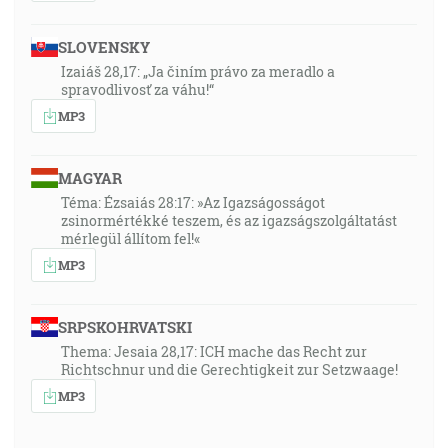
SLOVENSKY
Izaiáš 28,17: „Ja činím právo za meradlo a
spravodlivosť za váhu!“
MP3
MAGYAR
Téma: Ézsaiás 28:17: »Az Igazságosságot
zsinormértékké teszem, és az igazságszolgáltatást
mérlegül állítom fel!«
MP3
SRPSKOHRVATSKI
Thema: Jesaia 28,17: ICH mache das Recht zur
Richtschnur und die Gerechtigkeit zur Setzwaage!
MP3