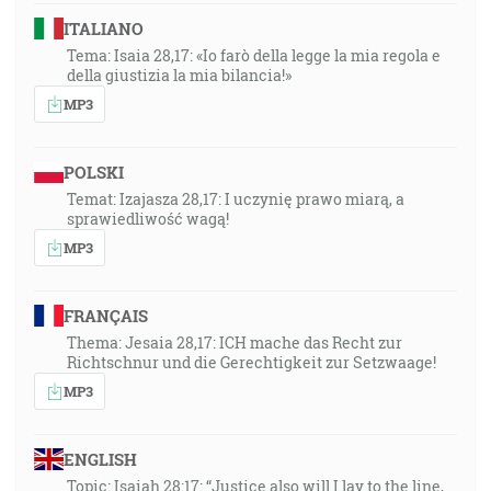
ITALIANO
Tema: Isaia 28,17: «Io farò della legge la mia regola e
della giustizia la mia bilancia!»
MP3
POLSKI
Temat: Izajasza 28,17: I uczynię prawo miarą, a
sprawiedliwość wagą!
MP3
FRANÇAIS
Thema: Jesaia 28,17: ICH mache das Recht zur
Richtschnur und die Gerechtigkeit zur Setzwaage!
MP3
ENGLISH
Topic: Isaiah 28:17: “Justice also will I lay to the line,