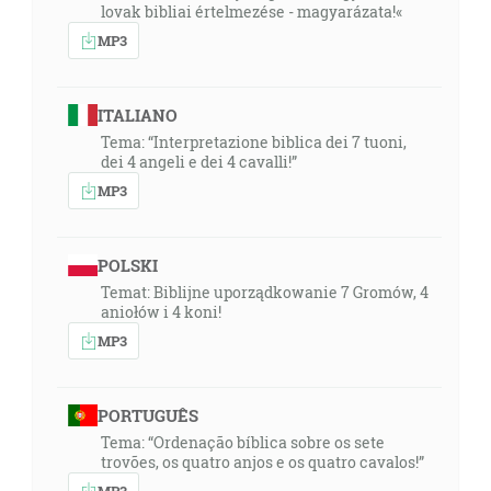
lovak bibliai értelmezése - magyarázata!«
MP3
ITALIANO
Tema: “Interpretazione biblica dei 7 tuoni,
dei 4 angeli e dei 4 cavalli!”
MP3
POLSKI
Temat: Biblijne uporządkowanie 7 Gromów, 4
aniołów i 4 koni!
MP3
PORTUGUÊS
Tema: “Ordenação bíblica sobre os sete
trovões, os quatro anjos e os quatro cavalos!”
MP3