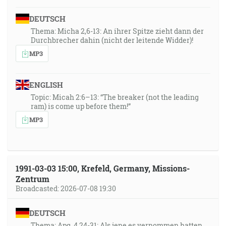
DEUTSCH
Thema: Micha 2,6-13: An ihrer Spitze zieht dann der
Durchbrecher dahin (nicht der leitende Widder)!
MP3
ENGLISH
Topic: Micah 2:6–13: “The breaker (not the leading
ram) is come up before them!”
MP3
1991-03-03 15:00, Krefeld, Germany, Missions-
Zentrum
Broadcasted: 2026-07-08 19:30
DEUTSCH
Thema: Apg. 4,24-31: Als jene es vernommen hatten,