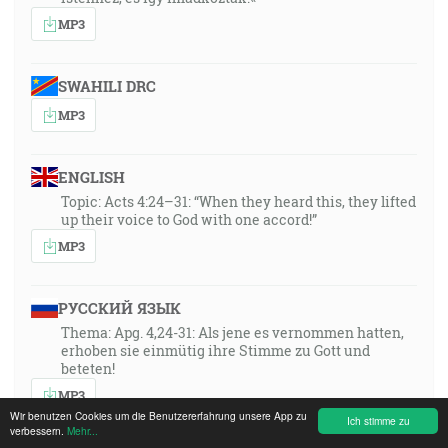
MP3
SWAHILI DRC
MP3
ENGLISH
Topic: Acts 4:24–31: “When they heard this, they lifted
up their voice to God with one accord!”
MP3
РУССКИЙ ЯЗЫК
Thema: Apg. 4,24-31: Als jene es vernommen hatten,
erhoben sie einmütig ihre Stimme zu Gott und
beteten!
MP3
Wir benutzen Cookies um die Benutzererfahrung unsere App zu
Ich stimme zu
verbessern.
Mehr...