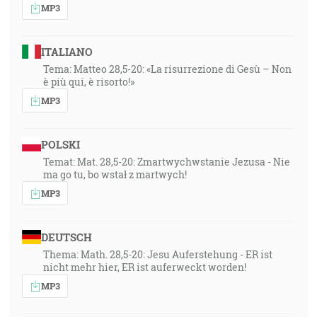
MP3
ITALIANO
Tema: Matteo 28,5-20: «La risurrezione di Gesù – Non
è più qui, è risorto!»
MP3
POLSKI
Temat: Mat. 28,5-20: Zmartwychwstanie Jezusa - Nie
ma go tu, bo wstał z martwych!
MP3
DEUTSCH
Thema: Math. 28,5-20: Jesu Auferstehung - ER ist
nicht mehr hier, ER ist auferweckt worden!
MP3