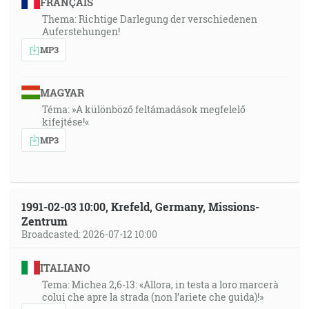
FRANÇAIS
Thema: Richtige Darlegung der verschiedenen
Auferstehungen!
MP3
MAGYAR
Téma: »A különböző feltámadások megfelelő
kifejtése!«
MP3
1991-02-03 10:00, Krefeld, Germany, Missions-
Zentrum
Broadcasted: 2026-07-12 10:00
ITALIANO
Tema: Michea 2,6-13: «Allora, in testa a loro marcerà
colui che apre la strada (non l’ariete che guida)!»