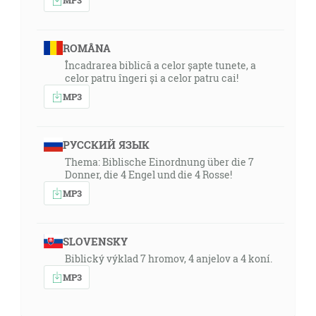
ROMÂNA
Încadrarea biblică a celor șapte tunete, a
celor patru îngeri și a celor patru cai!
MP3
РУССКИЙ ЯЗЫК
Thema: Biblische Einordnung über die 7
Donner, die 4 Engel und die 4 Rosse!
MP3
SLOVENSKY
Biblický výklad 7 hromov, 4 anjelov a 4 koní.
MP3