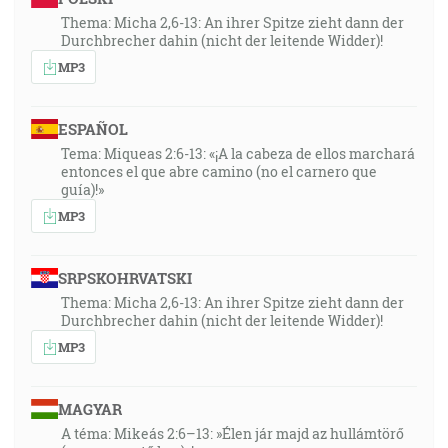
Thema: Micha 2,6-13: An ihrer Spitze zieht dann der
Durchbrecher dahin (nicht der leitende Widder)!
MP3
ESPAÑOL
Tema: Miqueas 2:6-13: «¡A la cabeza de ellos marchará
entonces el que abre camino (no el carnero que
guía)!»
MP3
SRPSKOHRVATSKI
Thema: Micha 2,6-13: An ihrer Spitze zieht dann der
Durchbrecher dahin (nicht der leitende Widder)!
MP3
MAGYAR
A téma: Mikeás 2:6–13: »Élen jár majd az hullámtörő