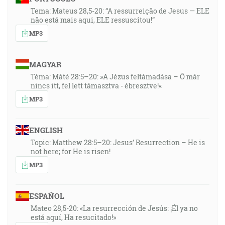
Tema: Mateus 28,5-20: “A ressurreição de Jesus — ELE
não está mais aqui, ELE ressuscitou!”
MP3
MAGYAR
Téma: Máté 28:5–20: »A Jézus feltámadása – Ő már
nincs itt, fel lett támasztva - ébresztve!«
MP3
ENGLISH
Topic: Matthew 28:5–20: Jesus’ Resurrection – He is
not here; for He is risen!
MP3
ESPAÑOL
Mateo 28,5-20: «La resurrección de Jesús: ¡Él ya no
está aquí, Ha resucitado!»