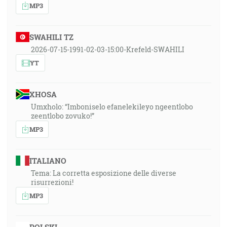
MP3
SWAHILI TZ
2026-07-15-1991-02-03-15:00-Krefeld-SWAHILI
YT
XHOSA
Umxholo: “Imboniselo efanelekileyo ngeentlobo
zeentlobo zovuko!”
MP3
ITALIANO
Tema: La corretta esposizione delle diverse
risurrezioni!
MP3