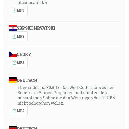
utasításainak!«
MP3
SRPSKOHRVATSKI
MP3
ČESKY
MP3
DEUTSCH
Thema: Jesaia 30,8-13: Das Wort Gottes kam zu den
Sehern, zu Seinen Propheten und nicht zu den
missratenen Söhne die den Weisungen des HERRN
nicht gehorchen wollen!
MP3
DEUTSCH