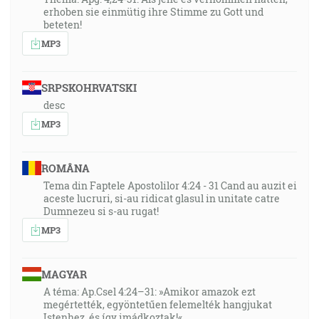
erhoben sie einmütig ihre Stimme zu Gott und
beteten!
MP3
SRPSKOHRVATSKI
desc
MP3
ROMÂNA
Tema din Faptele Apostolilor 4:24 - 31 Cand au auzit ei
aceste lucruri, si-au ridicat glasul in unitate catre
Dumnezeu si s-au rugat!
MP3
MAGYAR
A téma: Ap.Csel 4:24–31: »Amikor amazok ezt
megértették, egyöntetűen felemelték hangjukat
Istenhez, és így imádkoztak!«