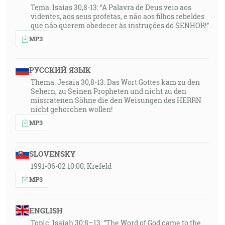
Tema: Isaías 30,8-13: “A Palavra de Deus veio aos
videntes, aos seus profetas, e não aos filhos rebeldes
que não querem obedecer às instruções do SENHOR!”
MP3
РУССКИЙ ЯЗЫК
Thema: Jesaia 30,8-13: Das Wort Gottes kam zu den
Sehern, zu Seinen Propheten und nicht zu den
missratenen Söhne die den Weisungen des HERRN
nicht gehorchen wollen!
MP3
SLOVENSKY
1991-06-02 10:00, Krefeld
MP3
ENGLISH
Topic: Isaiah 30:8–13: “The Word of God came to the