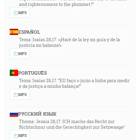
and righteousness to the plummet.!”
MP3
ESPAÑOL
Tema: Isaías 28,17: «¡Haré de la ley mi guía y de la
justicia mi balanza!»
MP3
PORTUGUÊS
Tema: Isaías 28,17: “EU faço o juizo a linha para medir
e da justiça a minha balança!”
MP3
РУССКИЙ ЯЗЫК
Thema: Jesaia 28,17: ICH mache das Recht zur
Richtschnur und die Gerechtigkeit zur Setzwaage!
MP3