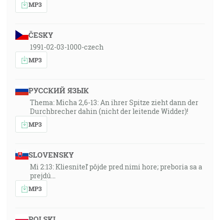
MP3
ČESKY
1991-02-03-1000-czech
MP3
РУССКИЙ ЯЗЫК
Thema: Micha 2,6-13: An ihrer Spitze zieht dann der
Durchbrecher dahin (nicht der leitende Widder)!
MP3
SLOVENSKY
Mi 2:13: Kliesniteľ pôjde pred nimi hore; preboria sa a
prejdú…
MP3
POLSKI