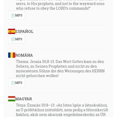
seers, to His prophets, and not to the wayward sons
who refuse to obey the LORD’s commands!”
MP3
ESPAÑOL
MP3
ROMÂNA
Thema: Jesaia 30,8-13: Das Wort Gottes kam zu den
Sehern, zu Seinen Propheten und nicht zu den
missratenen Söhne die den Weisungen des HERRN
nicht gehorchen wollen!
MP3
MAGYAR
Téma: Ézsaiás 30:8–13: »Az Isten Igéje a látnokokhoz,
az Ő prófétáihoz intéződött, nem pedig a félresikerült
fiakhoz, akik nem akarnak engedelmeskedni az ÚR