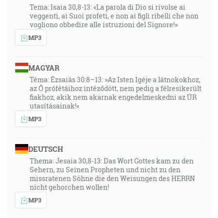
Tema: Isaia 30,8-13: «La parola di Dio si rivolse ai
veggenti, ai Suoi profeti, e non ai figli ribelli che non
vogliono obbedire alle istruzioni del Signore!»
MP3
MAGYAR
Téma: Ézsaiás 30:8–13: »Az Isten Igéje a látnokokhoz,
az Ő prófétáihoz intéződött, nem pedig a félresikerült
fiakhoz, akik nem akarnak engedelmeskedni az ÚR
utasításainak!«
MP3
DEUTSCH
Thema: Jesaia 30,8-13: Das Wort Gottes kam zu den
Sehern, zu Seinen Propheten und nicht zu den
missratenen Söhne die den Weisungen des HERRN
nicht gehorchen wollen!
MP3