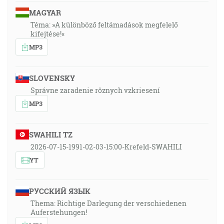
MAGYAR
Téma: »A különböző feltámadások megfelelő
kifejtése!«
MP3
SLOVENSKY
Správne zaradenie rôznych vzkriesení
MP3
SWAHILI TZ
2026-07-15-1991-02-03-15:00-Krefeld-SWAHILI
YT
РУССКИЙ ЯЗЫК
Thema: Richtige Darlegung der verschiedenen
Auferstehungen!