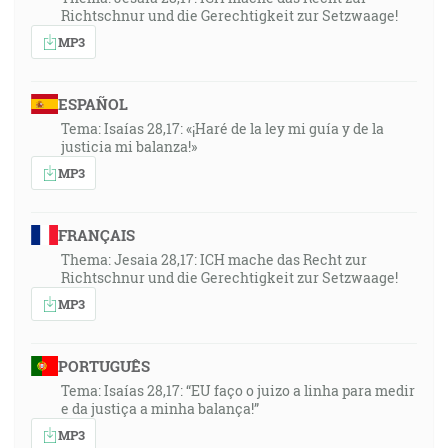
Richtschnur und die Gerechtigkeit zur Setzwaage!
MP3
ESPAÑOL
Tema: Isaías 28,17: «¡Haré de la ley mi guía y de la
justicia mi balanza!»
MP3
FRANÇAIS
Thema: Jesaia 28,17: ICH mache das Recht zur
Richtschnur und die Gerechtigkeit zur Setzwaage!
MP3
PORTUGUÊS
Tema: Isaías 28,17: “EU faço o juizo a linha para medir
e da justiça a minha balança!”
MP3