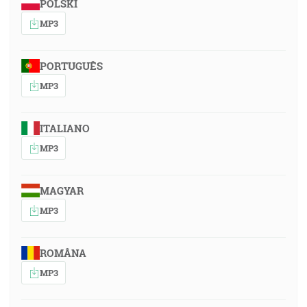
POLSKI
MP3
PORTUGUÊS
MP3
ITALIANO
MP3
MAGYAR
MP3
ROMÂNA
MP3