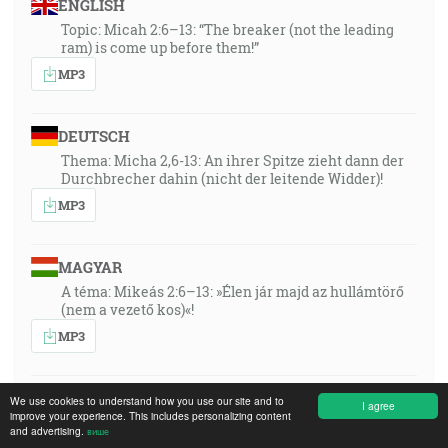
ENGLISH
Topic: Micah 2:6–13: “The breaker (not the leading
ram) is come up before them!”
MP3
DEUTSCH
Thema: Micha 2,6-13: An ihrer Spitze zieht dann der
Durchbrecher dahin (nicht der leitende Widder)!
MP3
MAGYAR
A téma: Mikeás 2:6–13: »Élen jár majd az hullámtörő
(nem a vezető kos)«!
MP3
SRPSKOHRVATSKI
We use cookies to understand how you use our site and to
I agree
improve your experience. This includes personalizing content
Thema: Micha 2,6-13: An ihrer Spitze zieht dann der
and advertising.
више
Durchbrecher dahin (nicht der leitende Widder)!