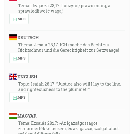
Temat: Izajasza 28,17: I uczynię prawo miarą, a
sprawiedliwość wagą!
MP3
DEUTSCH
Thema: Jesaia 28,17: ICH mache das Recht zur
Richtschnur und die Gerechtigkeit zur Setzwaage!
MP3
ENGLISH
Topic: Isaiah 28:17: “Justice also will I lay to the line,
and righteousness to the plummet.!”
MP3
MAGYAR
Téma: Ézsaiás 28:17: »Az Igazságosságot
zsinormértékké teszem, és az igazságszolgáltatást
mérlegül állítom fel!«