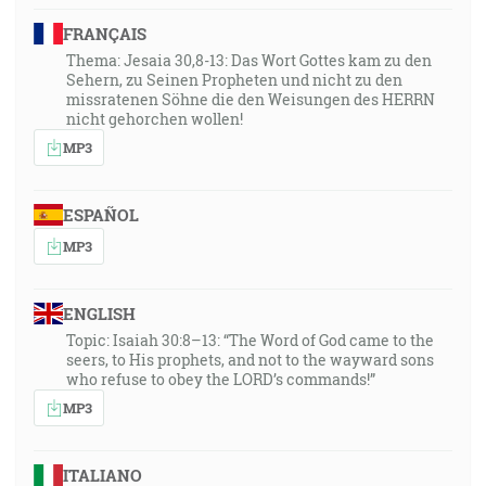
FRANÇAIS
Thema: Jesaia 30,8-13: Das Wort Gottes kam zu den
Sehern, zu Seinen Propheten und nicht zu den
missratenen Söhne die den Weisungen des HERRN
nicht gehorchen wollen!
MP3
ESPAÑOL
MP3
ENGLISH
Topic: Isaiah 30:8–13: “The Word of God came to the
seers, to His prophets, and not to the wayward sons
who refuse to obey the LORD’s commands!”
MP3
ITALIANO