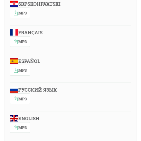
SRPSKOHRVATSKI
MP3
FRANÇAIS
MP3
ESPAÑOL
MP3
РУССКИЙ ЯЗЫК
MP3
ENGLISH
MP3