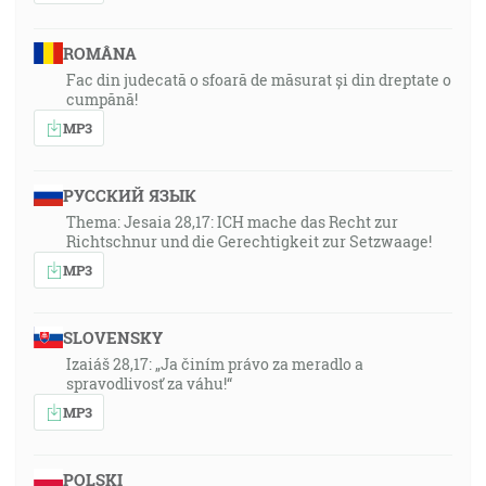
ROMÂNA
Fac din judecată o sfoară de măsurat și din dreptate o
cumpănă!
MP3
РУССКИЙ ЯЗЫК
Thema: Jesaia 28,17: ICH mache das Recht zur
Richtschnur und die Gerechtigkeit zur Setzwaage!
MP3
SLOVENSKY
Izaiáš 28,17: „Ja činím právo za meradlo a
spravodlivosť za váhu!“
MP3
POLSKI