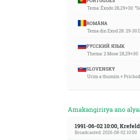
PORTUGUÊS
Tema: Êxodo 28,29+30: “S
ROMÂNA
Tema din Exod 28: 29-30 D
РУССКИЙ ЯЗЫК
Thema: 2 Mose 28,29+30
SLOVENSKY
Urím a thumím + Príchod 
Amakangirirya ano aly
1991-06-02 10:00, Krefe
Broadcasted: 2026-08-02 10:00