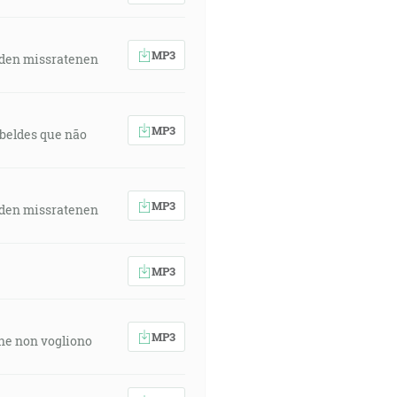
MP3
 den missratenen
MP3
rebeldes que não
MP3
 den missratenen
MP3
MP3
 che non vogliono