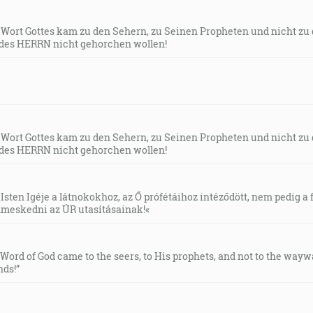
s Wort Gottes kam zu den Sehern, zu Seinen Propheten und nicht zu
des HERRN nicht gehorchen wollen!
s Wort Gottes kam zu den Sehern, zu Seinen Propheten und nicht zu
des HERRN nicht gehorchen wollen!
Isten Igéje a látnokokhoz, az Ő prófétáihoz intéződött, nem pedig a f
meskedni az ÚR utasításainak!«
e Word of God came to the seers, to His prophets, and not to the way
ds!”