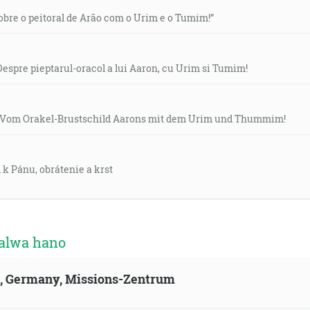
obre o peitoral de Arão com o Urim e o Tumim!”
espre pieptarul-oracol a lui Aaron, cu Urim si Tumim!
: Vom Orakel-Brustschild Aarons mit dem Urim und Thummim!
k Pánu, obrátenie a krst
aalwa hano
ld, Germany, Missions-Zentrum