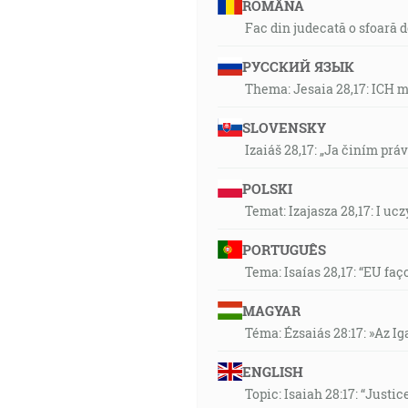
ROMÂNA
Fac din judecată o sfoară 
РУССКИЙ ЯЗЫК
Thema: Jesaia 28,17: ICH 
SLOVENSKY
Izaiáš 28,17: „Ja činím prá
POLSKI
Temat: Izajasza 28,17: I u
PORTUGUÊS
Tema: Isaías 28,17: “EU faç
MAGYAR
Téma: Ézsaiás 28:17: »Az I
ENGLISH
Topic: Isaiah 28:17: “Justic