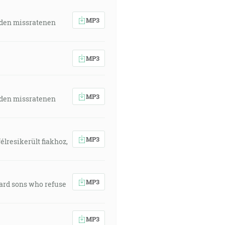
MP3
 den missratenen
MP3
MP3
 den missratenen
MP3
élresikerült fiakhoz,
MP3
ward sons who refuse
MP3