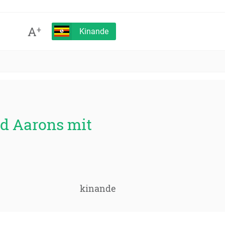
A
+
Kinande
ld Aarons mit
kinande