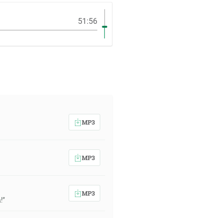
51:56
MP3
MP3
MP3
!”