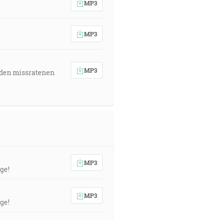
MP3
MP3
MP3
 den missratenen
MP3
ge!
MP3
ge!