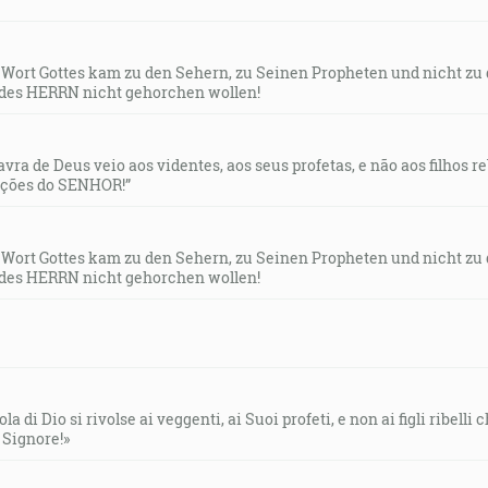
s Wort Gottes kam zu den Sehern, zu Seinen Propheten und nicht zu
des HERRN nicht gehorchen wollen!
lavra de Deus veio aos videntes, aos seus profetas, e não aos filhos 
uções do SENHOR!”
s Wort Gottes kam zu den Sehern, zu Seinen Propheten und nicht zu
des HERRN nicht gehorchen wollen!
la di Dio si rivolse ai veggenti, ai Suoi profeti, e non ai figli ribelli
l Signore!»