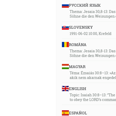
РУССКИЙ ЯЗЫК
Thema: Jesaia 30,8-13: Da
Söhne die den Weisungen 
SLOVENSKY
1991-06-02 10:00, Krefeld
ROMÂNA
Thema: Jesaia 30,8-13: Da
Söhne die den Weisungen 
MAGYAR
Téma: Ézsaiás 30:8–13: »Az 
akik nem akarnak engedel
ENGLISH
Topic: Isaiah 30:8–13: “Th
to obey the LORD’s comman
ESPAÑOL