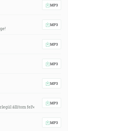
MP3
MP3
ge!
MP3
MP3
MP3
MP3
egül állítom fel!«
MP3