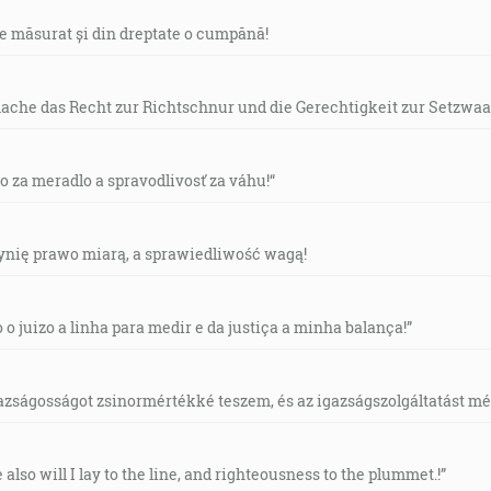
de măsurat și din dreptate o cumpănă!
mache das Recht zur Richtschnur und die Gerechtigkeit zur Setzwaa
vo za meradlo a spravodlivosť za váhu!“
czynię prawo miarą, a sprawiedliwość wagą!
o o juizo a linha para medir e da justiça a minha balança!”
gazságosságot zsinormértékké teszem, és az igazságszolgáltatást mérl
e also will I lay to the line, and righteousness to the plummet.!”