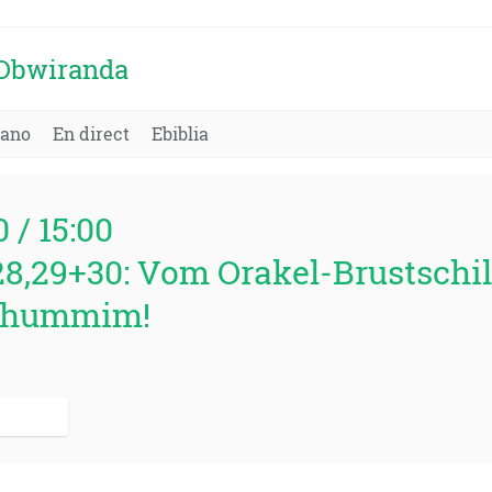
'Obwiranda
kano
En direct
Ebiblia
0 / 15:00
8,29+30: Vom Orakel-Brustschi
Thummim!