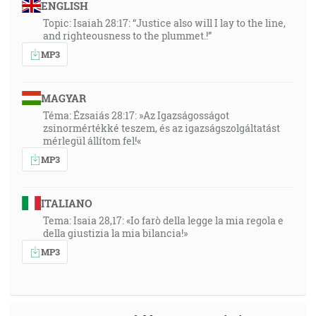
ENGLISH
Topic: Isaiah 28:17: “Justice also will I lay to the line,
and righteousness to the plummet.!”
MP3
MAGYAR
Téma: Ézsaiás 28:17: »Az Igazságosságot
zsinormértékké teszem, és az igazságszolgáltatást
mérlegül állítom fel!«
MP3
ITALIANO
Tema: Isaia 28,17: «Io farò della legge la mia regola e
della giustizia la mia bilancia!»
MP3