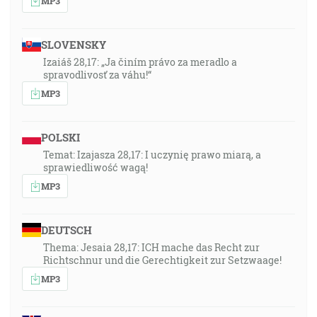
MP3
SLOVENSKY
Izaiáš 28,17: „Ja činím právo za meradlo a
spravodlivosť za váhu!“
MP3
POLSKI
Temat: Izajasza 28,17: I uczynię prawo miarą, a
sprawiedliwość wagą!
MP3
DEUTSCH
Thema: Jesaia 28,17: ICH mache das Recht zur
Richtschnur und die Gerechtigkeit zur Setzwaage!
MP3