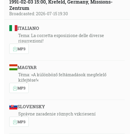
1991-02-03 15:00, Krefeld, Germany, Missions-
Zentrum
Broadcasted: 2026-07-15 19:30
ITALIANO
Tema: La corretta esposizione delle diverse
risurrezioni!
MP3
MAGYAR
Téma: »A különböző feltámadások megfelelő
kifejtése!«
MP3
SLOVENSKY
Správne zaradenie rôznych vzkriesení
MP3