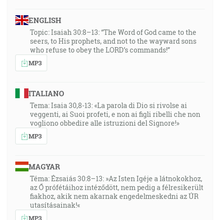
ENGLISH
Topic: Isaiah 30:8–13: “The Word of God came to the
seers, to His prophets, and not to the wayward sons
who refuse to obey the LORD’s commands!”
MP3
ITALIANO
Tema: Isaia 30,8-13: «La parola di Dio si rivolse ai
veggenti, ai Suoi profeti, e non ai figli ribelli che non
vogliono obbedire alle istruzioni del Signore!»
MP3
MAGYAR
Téma: Ézsaiás 30:8–13: »Az Isten Igéje a látnokokhoz,
az Ő prófétáihoz intéződött, nem pedig a félresikerült
fiakhoz, akik nem akarnak engedelmeskedni az ÚR
utasításainak!«
MP3