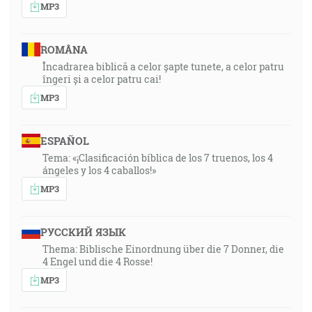
MP3
ROMÂNA
Încadrarea biblică a celor șapte tunete, a celor patru
îngeri și a celor patru cai!
MP3
ESPAÑOL
Tema: «¡Clasificación bíblica de los 7 truenos, los 4
ángeles y los 4 caballos!»
MP3
РУССКИЙ ЯЗЫК
Thema: Biblische Einordnung über die 7 Donner, die
4 Engel und die 4 Rosse!
MP3