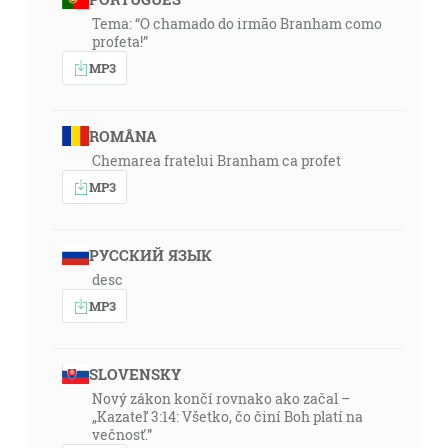
Tema: “O chamado do irmão Branham como
profeta!”
MP3
ROMÂNA
Chemarea fratelui Branham ca profet
MP3
РУССКИЙ ЯЗЫК
desc
MP3
SLOVENSKY
Nový zákon končí rovnako ako začal –
„Kazateľ 3:14: Všetko, čo činí Boh platí na
večnosť.”