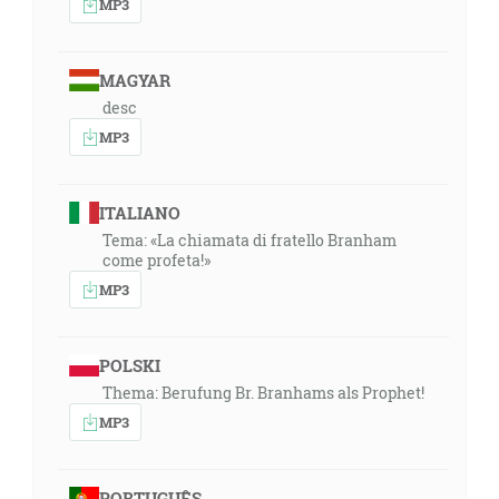
MP3
MAGYAR
desc
MP3
ITALIANO
Tema: «La chiamata di fratello Branham
come profeta!»
MP3
POLSKI
Thema: Berufung Br. Branhams als Prophet!
MP3
PORTUGUÊS