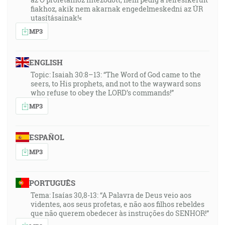
fiakhoz, akik nem akarnak engedelmeskedni az ÚR
utasításainak!«
MP3
ENGLISH
Topic: Isaiah 30:8–13: “The Word of God came to the
seers, to His prophets, and not to the wayward sons
who refuse to obey the LORD’s commands!”
MP3
ESPAÑOL
MP3
PORTUGUÊS
Tema: Isaías 30,8-13: “A Palavra de Deus veio aos
videntes, aos seus profetas, e não aos filhos rebeldes
que não querem obedecer às instruções do SENHOR!”