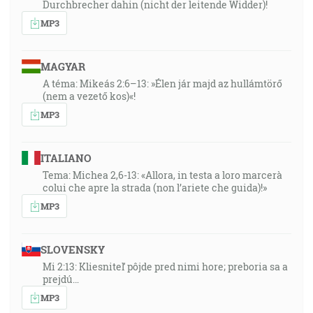
Durchbrecher dahin (nicht der leitende Widder)!
MP3
MAGYAR
A téma: Mikeás 2:6–13: »Élen jár majd az hullámtörő
(nem a vezető kos)«!
MP3
ITALIANO
Tema: Michea 2,6-13: «Allora, in testa a loro marcerà
colui che apre la strada (non l’ariete che guida)!»
MP3
SLOVENSKY
Mi 2:13: Kliesniteľ pôjde pred nimi hore; preboria sa a
prejdú…
MP3