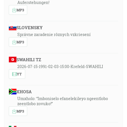
Auferstehungen!
MP3
SLOVENSKY
Správne zaradenie rôznych vzkriesení
MP3
SWAHILI TZ
2026-07-15-1991-02-03-15:00-Krefeld-SWAHILI
YT
XHOSA
Umxholo: “Imboniselo efanelekileyo ngeentlobo
zeentlobo zovuko!”
MP3