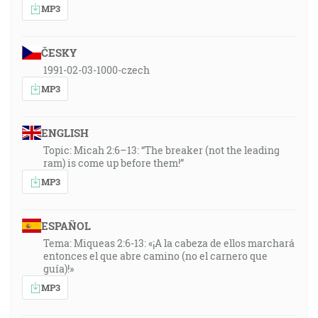
MP3
ČESKY
1991-02-03-1000-czech
MP3
ENGLISH
Topic: Micah 2:6–13: “The breaker (not the leading
ram) is come up before them!”
MP3
ESPAÑOL
Tema: Miqueas 2:6-13: «¡A la cabeza de ellos marchará
entonces el que abre camino (no el carnero que
guía)!»
MP3