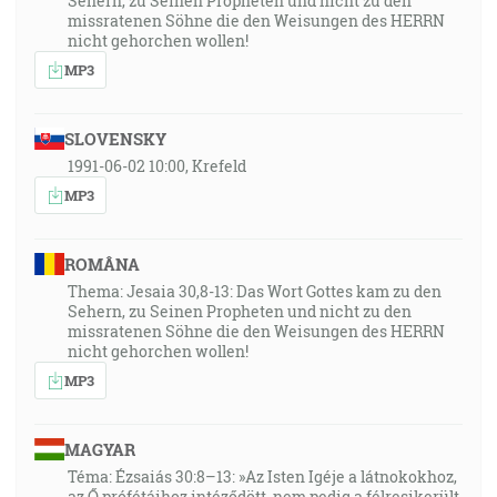
Sehern, zu Seinen Propheten und nicht zu den
missratenen Söhne die den Weisungen des HERRN
nicht gehorchen wollen!
MP3
SLOVENSKY
1991-06-02 10:00, Krefeld
MP3
ROMÂNA
Thema: Jesaia 30,8-13: Das Wort Gottes kam zu den
Sehern, zu Seinen Propheten und nicht zu den
missratenen Söhne die den Weisungen des HERRN
nicht gehorchen wollen!
MP3
MAGYAR
Téma: Ézsaiás 30:8–13: »Az Isten Igéje a látnokokhoz,
az Ő prófétáihoz intéződött, nem pedig a félresikerült