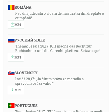
ROMÂNA
Fac din judecată o sfoară de măsurat și din dreptate o
cumpănă!
MP3
РУССКИЙ ЯЗЫК
Thema: Jesaia 28,17: ICH mache das Recht zur
Richtschnur und die Gerechtigkeit zur Setzwaage!
MP3
SLOVENSKY
Izaiáš 28,17: „Ja činím právo za meradlo a
spravodlivosť za váhu!“
MP3
PORTUGUÊS
Tema: Isaías 28,17: “EU faço o juizo a linha para medir