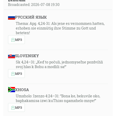
Broadcasted: 2026-07-08 19:30
РУССКИЙ ЯЗЫК
Thema: Apg. 4,24-31: Als jene es vernommen hatten,
erhoben sie einmütig ihre Stimme zu Gott und
beteten!
MP3
SLOVENSKY
Sk 4,24–31: „Keď to počuli, jednomyseľne pozdvihli
svoj hlas k Bohu a modlili sa!“
MP3
XHOSA
Umxholo: Izenzo 4:24–31: “Bona ke, bekuvile oko,
baphakamisa izwi kuThixo ngamxhelo mnye!”
MP3