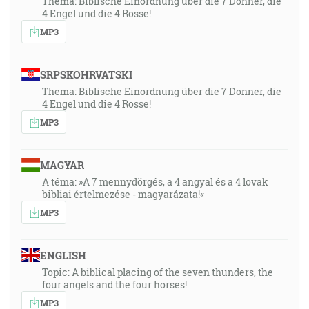
Thema: Biblische Einordnung über die 7 Donner, die
4 Engel und die 4 Rosse!
MP3
SRPSKOHRVATSKI
Thema: Biblische Einordnung über die 7 Donner, die
4 Engel und die 4 Rosse!
MP3
MAGYAR
A téma: »A 7 mennydörgés, a 4 angyal és a 4 lovak
bibliai értelmezése - magyarázata!«
MP3
ENGLISH
Topic: A biblical placing of the seven thunders, the
four angels and the four horses!
MP3