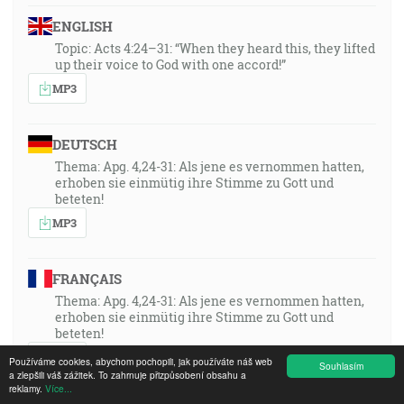
ENGLISH
Topic: Acts 4:24–31: “When they heard this, they lifted
up their voice to God with one accord!”
MP3
DEUTSCH
Thema: Apg. 4,24-31: Als jene es vernommen hatten,
erhoben sie einmütig ihre Stimme zu Gott und
beteten!
MP3
FRANÇAIS
Thema: Apg. 4,24-31: Als jene es vernommen hatten,
erhoben sie einmütig ihre Stimme zu Gott und
beteten!
MP3
Používáme cookies, abychom pochopili, jak používáte náš web
Souhlasím
a zlepšili váš zážitek. To zahrnuje přizpůsobení obsahu a
reklamy.
Více...