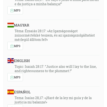
e da justiça a minha balança!”
MP3
MAGYAR
Téma: Ézsaiás 28:17: »Az Igazságosságot
zsinormértékké teszem, és az igazságszolgáltatást
mérlegül állítom fel!«
MP3
ENGLISH
Topic: Isaiah 28:17: “Justice also will I lay to the line,
and righteousness to the plummet.!”
MP3
ESPAÑOL
Tema: Isaías 28,17: «¡Haré de la ley mi guía y de la
justicia mi balanza!»