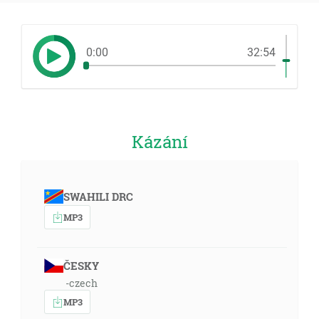
0:00
32:54
Kázání
SWAHILI DRC
MP3
ČESKY
-czech
MP3