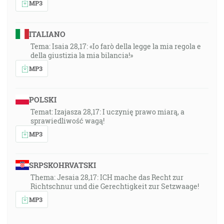
MP3
ITALIANO
Tema: Isaia 28,17: «Io farò della legge la mia regola e
della giustizia la mia bilancia!»
MP3
POLSKI
Temat: Izajasza 28,17: I uczynię prawo miarą, a
sprawiedliwość wagą!
MP3
SRPSKOHRVATSKI
Thema: Jesaia 28,17: ICH mache das Recht zur
Richtschnur und die Gerechtigkeit zur Setzwaage!
MP3