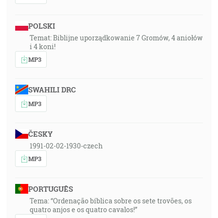
POLSKI
Temat: Biblijne uporządkowanie 7 Gromów, 4 aniołów
i 4 koni!
MP3
SWAHILI DRC
MP3
ČESKY
1991-02-02-1930-czech
MP3
PORTUGUÊS
Tema: “Ordenação bíblica sobre os sete trovões, os
quatro anjos e os quatro cavalos!”