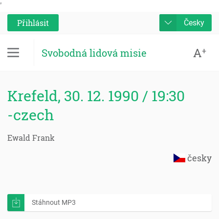
'
Přihlásit
Česky
A
+
Svobodná lidová misie
Krefeld, 30. 12. 1990 / 19:30
-czech
Ewald Frank
česky
Stáhnout MP3