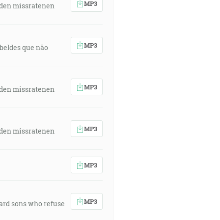
MP3
 den missratenen
MP3
rebeldes que não
MP3
 den missratenen
MP3
 den missratenen
MP3
MP3
ward sons who refuse