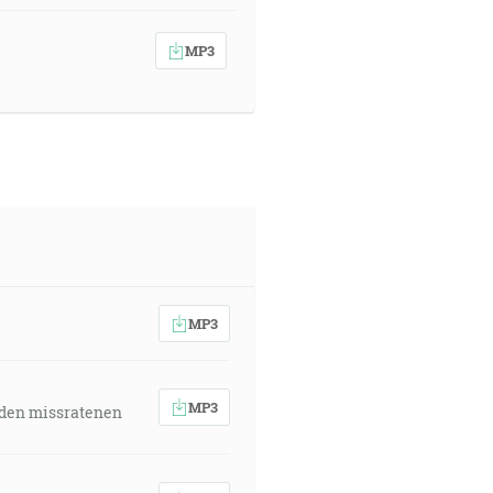
MP3
MP3
MP3
 den missratenen