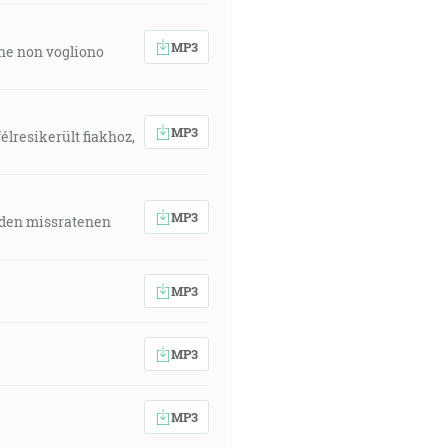
MP3
 che non vogliono
MP3
élresikerült fiakhoz,
MP3
 den missratenen
MP3
MP3
MP3