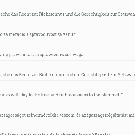
mache das Recht zur Richtschnur und die Gerechtigkeit zur Setzwaa
vo za meradlo a spravodlivosť za váhu!“
czynię prawo miarą, a sprawiedliwość wagą!
mache das Recht zur Richtschnur und die Gerechtigkeit zur Setzwaa
e also will I lay to the line, and righteousness to the plummet.!”
gazságosságot zsinormértékké teszem, és az igazságszolgáltatást mérl