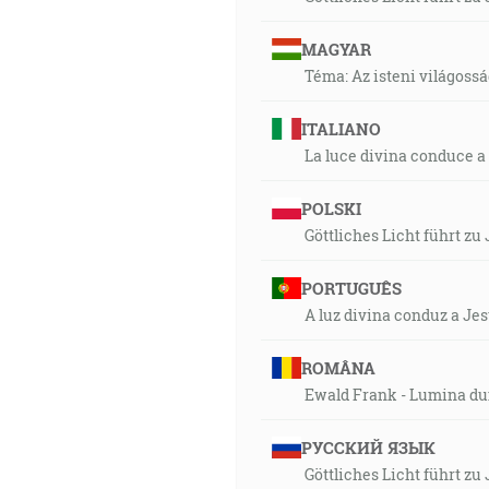
MAGYAR
Téma: Az isteni világoss
ITALIANO
La luce divina conduce a
POLSKI
Göttliches Licht führt zu
PORTUGUÊS
A luz divina conduz a Je
ROMÂNA
Ewald Frank - Lumina du
РУССКИЙ ЯЗЫК
Göttliches Licht führt zu