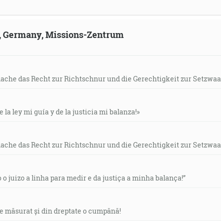
ld, Germany, Missions-Zentrum
mache das Recht zur Richtschnur und die Gerechtigkeit zur Setzwaa
e la ley mi guía y de la justicia mi balanza!»
mache das Recht zur Richtschnur und die Gerechtigkeit zur Setzwaa
o o juizo a linha para medir e da justiça a minha balança!”
de măsurat și din dreptate o cumpănă!