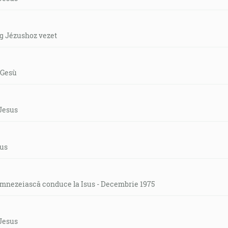
ág Jézushoz vezet
 Gesù
 Jesus
sus
mnezeiască conduce la Isus - Decembrie 1975
 Jesus