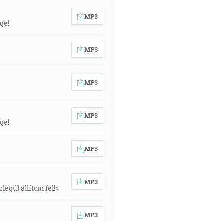
MP3
ge!
MP3
MP3
MP3
ge!
MP3
MP3
egül állítom fel!«
MP3