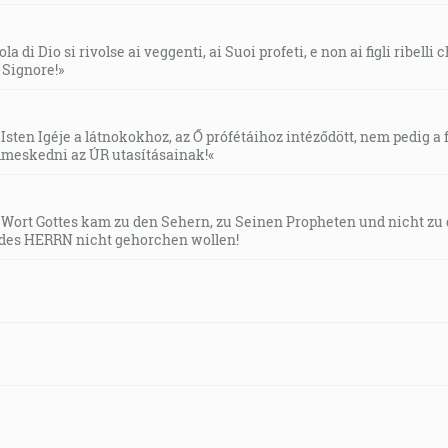
la di Dio si rivolse ai veggenti, ai Suoi profeti, e non ai figli ribelli
l Signore!»
Isten Igéje a látnokokhoz, az Ő prófétáihoz intéződött, nem pedig a f
meskedni az ÚR utasításainak!«
s Wort Gottes kam zu den Sehern, zu Seinen Propheten und nicht zu
des HERRN nicht gehorchen wollen!