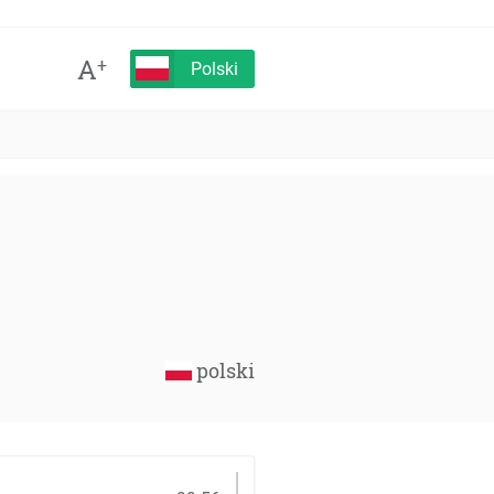
A
+
Polski
polski