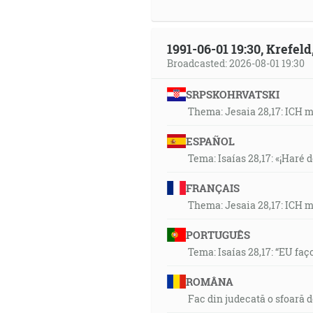
1991-06-01 19:30, Krefe
Broadcasted: 2026-08-01 19:30
SRPSKOHRVATSKI
Thema: Jesaia 28,17: ICH 
ESPAÑOL
Tema: Isaías 28,17: «¡Haré d
FRANÇAIS
Thema: Jesaia 28,17: ICH 
PORTUGUÊS
Tema: Isaías 28,17: “EU faç
ROMÂNA
Fac din judecată o sfoară 