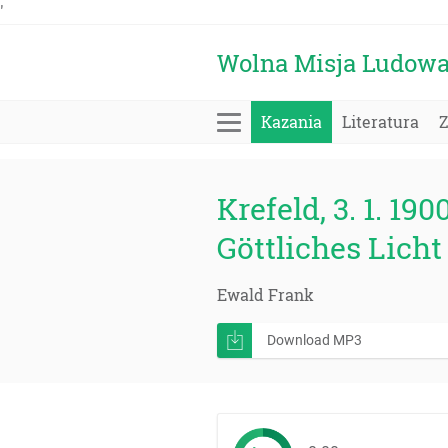
'
Wolna Misja Ludow
Kazania
Literatura
Krefeld, 3. 1. 190
Göttliches Licht
Ewald Frank
Download MP3