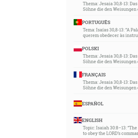
Thema: Jesaia 30,8-13: Da
Söhne die den Weisungen 
PORTUGUÊS
Tema: Isaías 30,8-13: “A Pa
querem obedecer às instr
POLSKI
Thema: Jesaia 30,8-13: Da
Söhne die den Weisungen 
FRANÇAIS
Thema: Jesaia 30,8-13: Da
Söhne die den Weisungen 
ESPAÑOL
ENGLISH
Topic: Isaiah 30:8–13: “Th
to obey the LORD’s comman