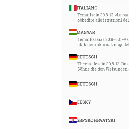
ITALIANO
Tema: Isaia 30,8-13: «La paro
obbedire alle istruzioni de
MAGYAR
Téma: Ézsaiás 30:8–13: »Az 
akik nem akarnak engedel
DEUTSCH
Thema: Jesaia 30,8-13: Da
Söhne die den Weisungen 
DEUTSCH
ČESKY
SRPSKOHRVATSKI