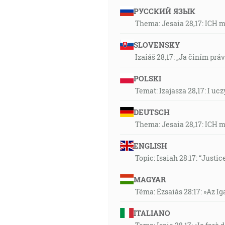
РУССКИЙ ЯЗЫК
Thema: Jesaia 28,17: ICH 
SLOVENSKY
Izaiáš 28,17: „Ja činím prá
POLSKI
Temat: Izajasza 28,17: I u
DEUTSCH
Thema: Jesaia 28,17: ICH 
ENGLISH
Topic: Isaiah 28:17: “Justic
MAGYAR
Téma: Ézsaiás 28:17: »Az I
ITALIANO