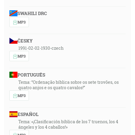
SWAHILI DRC
MP3
ČESKY
1991-02-02-1930-czech
MP3
PORTUGUÊS
Tema: “Ordenação bíblica sobre os sete trovões, os
quatro anjos e os quatro cavalos!”
MP3
ESPAÑOL
Tema: «¡Clasificación bíblica de los 7 truenos, los 4
ángeles y los 4 caballos!»
MP3