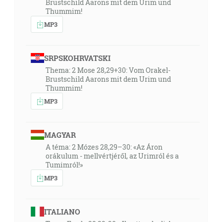
Brustschild Aarons mit dem Urim und
Thummim!
MP3
SRPSKOHRVATSKI
Thema: 2 Mose 28,29+30: Vom Orakel-
Brustschild Aarons mit dem Urim und
Thummim!
MP3
MAGYAR
A téma: 2 Mózes 28,29–30: «Az Áron
orákulum - mellvértjéről, az Urimról és a
Tumimról!»
MP3
ITALIANO