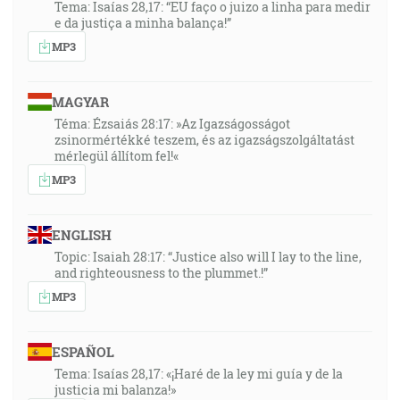
Tema: Isaías 28,17: “EU faço o juizo a linha para medir
e da justiça a minha balança!”
MP3
MAGYAR
Téma: Ézsaiás 28:17: »Az Igazságosságot
zsinormértékké teszem, és az igazságszolgáltatást
mérlegül állítom fel!«
MP3
ENGLISH
Topic: Isaiah 28:17: “Justice also will I lay to the line,
and righteousness to the plummet.!”
MP3
ESPAÑOL
Tema: Isaías 28,17: «¡Haré de la ley mi guía y de la
justicia mi balanza!»