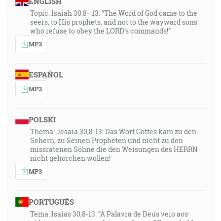
ENGLISH
Topic: Isaiah 30:8–13: “The Word of God came to the
seers, to His prophets, and not to the wayward sons
who refuse to obey the LORD’s commands!”
MP3
ESPAÑOL
MP3
POLSKI
Thema: Jesaia 30,8-13: Das Wort Gottes kam zu den
Sehern, zu Seinen Propheten und nicht zu den
missratenen Söhne die den Weisungen des HERRN
nicht gehorchen wollen!
MP3
PORTUGUÊS
Tema: Isaías 30,8-13: “A Palavra de Deus veio aos