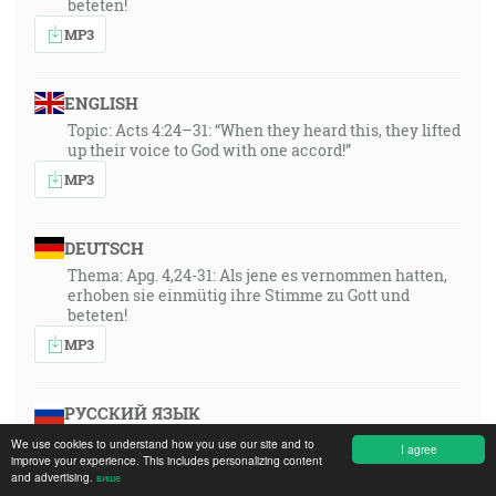
beteten!
MP3
ENGLISH
Topic: Acts 4:24–31: “When they heard this, they lifted
up their voice to God with one accord!”
MP3
DEUTSCH
Thema: Apg. 4,24-31: Als jene es vernommen hatten,
erhoben sie einmütig ihre Stimme zu Gott und
beteten!
MP3
РУССКИЙ ЯЗЫК
Thema: Apg. 4,24-31: Als jene es vernommen hatten,
We use cookies to understand how you use our site and to
I agree
erhoben sie einmütig ihre Stimme zu Gott und
improve your experience. This includes personalizing content
and advertising.
више
beteten!