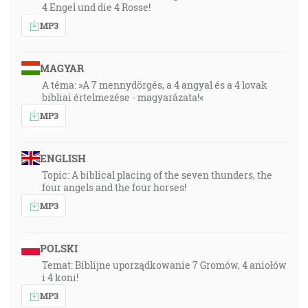
4 Engel und die 4 Rosse!
MP3
MAGYAR
A téma: »A 7 mennydörgés, a 4 angyal és a 4 lovak
bibliai értelmezése - magyarázata!«
MP3
ENGLISH
Topic: A biblical placing of the seven thunders, the
four angels and the four horses!
MP3
POLSKI
Temat: Biblijne uporządkowanie 7 Gromów, 4 aniołów
i 4 koni!
MP3