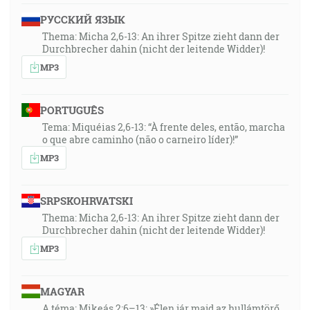
РУССКИЙ ЯЗЫК
Thema: Micha 2,6-13: An ihrer Spitze zieht dann der
Durchbrecher dahin (nicht der leitende Widder)!
MP3
PORTUGUÊS
Tema: Miquéias 2,6-13: “À frente deles, então, marcha
o que abre caminho (não o carneiro líder)!”
MP3
SRPSKOHRVATSKI
Thema: Micha 2,6-13: An ihrer Spitze zieht dann der
Durchbrecher dahin (nicht der leitende Widder)!
MP3
MAGYAR
A téma: Mikeás 2:6–13: »Élen jár majd az hullámtörő