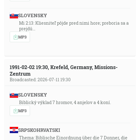
SLOVENSKY
Mi 2:13: Kliesniteľ pôjde pred nimi hore; preboria sa a
prejdú…
MP3
1991-02-02 19:30, Krefeld, Germany, Missions-
Zentrum
Broadcasted: 2026-07-11 19:30
SLOVENSKY
Biblický výklad 7 hromov, 4 anjelov a 4 koní.
MP3
SRPSKOHRVATSKI
Thema: Biblische Einordnung über die 7 Donner, die