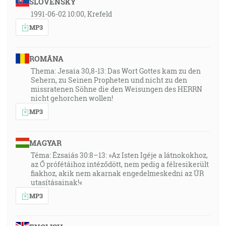
SLOVENSKY
1991-06-02 10:00, Krefeld
MP3
ROMÂNA
Thema: Jesaia 30,8-13: Das Wort Gottes kam zu den
Sehern, zu Seinen Propheten und nicht zu den
missratenen Söhne die den Weisungen des HERRN
nicht gehorchen wollen!
MP3
MAGYAR
Téma: Ézsaiás 30:8–13: »Az Isten Igéje a látnokokhoz,
az Ő prófétáihoz intéződött, nem pedig a félresikerült
fiakhoz, akik nem akarnak engedelmeskedni az ÚR
utasításainak!«
MP3