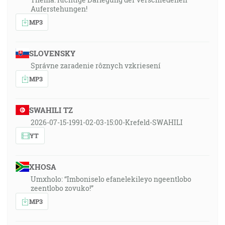
Auferstehungen!
MP3
SLOVENSKY
Správne zaradenie rôznych vzkriesení
MP3
SWAHILI TZ
2026-07-15-1991-02-03-15:00-Krefeld-SWAHILI
YT
XHOSA
Umxholo: “Imboniselo efanelekileyo ngeentlobo
zeentlobo zovuko!”
MP3