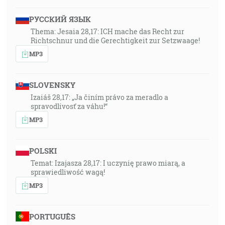
РУССКИЙ ЯЗЫК
Thema: Jesaia 28,17: ICH mache das Recht zur
Richtschnur und die Gerechtigkeit zur Setzwaage!
MP3
SLOVENSKY
Izaiáš 28,17: „Ja činím právo za meradlo a
spravodlivosť za váhu!“
MP3
POLSKI
Temat: Izajasza 28,17: I uczynię prawo miarą, a
sprawiedliwość wagą!
MP3
PORTUGUÊS