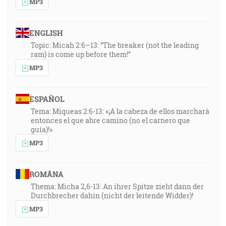
MP3
ENGLISH
Topic: Micah 2:6–13: “The breaker (not the leading
ram) is come up before them!”
MP3
ESPAÑOL
Tema: Miqueas 2:6-13: «¡A la cabeza de ellos marchará
entonces el que abre camino (no el carnero que
guía)!»
MP3
ROMÂNA
Thema: Micha 2,6-13: An ihrer Spitze zieht dann der
Durchbrecher dahin (nicht der leitende Widder)!
MP3