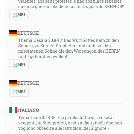
videntes, aos seus profetas, e não aos filhos rebeldes
que não querem obedecer às instruções do SENHOR!”
MP3
DEUTSCH
Thema: Jesaia 30,8-13: Das Wort Gottes kam zu den
Sehern, zu Seinen Propheten und nicht zu den
missratenen Söhne die den Weisungen des HERRN
nicht gehorchen wollen!
MP3
DEUTSCH
MP3
ITALIANO
Tema: Isaia 30,8-13: «La parola di Dio si rivolse ai
veggenti, ai Suoi profeti, e non ai figli ribelli che non
vogliono obbedire alle istruzioni del Signore!»