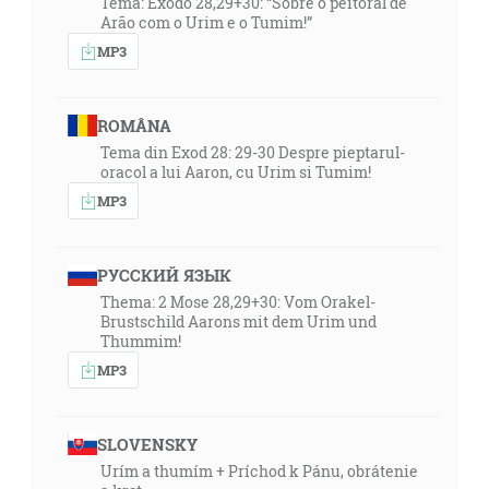
Tema: Êxodo 28,29+30: “Sobre o peitoral de
Arão com o Urim e o Tumim!”
MP3
ROMÂNA
Tema din Exod 28: 29-30 Despre pieptarul-
oracol a lui Aaron, cu Urim si Tumim!
MP3
РУССКИЙ ЯЗЫК
Thema: 2 Mose 28,29+30: Vom Orakel-
Brustschild Aarons mit dem Urim und
Thummim!
MP3
SLOVENSKY
Urím a thumím + Príchod k Pánu, obrátenie