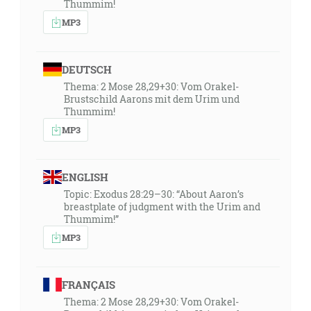
Thummim!
MP3
DEUTSCH
Thema: 2 Mose 28,29+30: Vom Orakel-
Brustschild Aarons mit dem Urim und
Thummim!
MP3
ENGLISH
Topic: Exodus 28:29–30: “About Aaron’s
breastplate of judgment with the Urim and
Thummim!”
MP3
FRANÇAIS
Thema: 2 Mose 28,29+30: Vom Orakel-