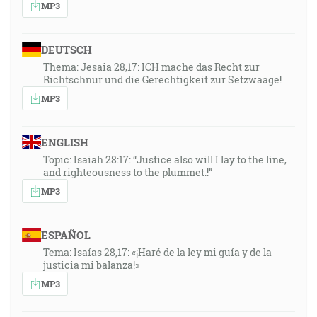
MP3
DEUTSCH
Thema: Jesaia 28,17: ICH mache das Recht zur
Richtschnur und die Gerechtigkeit zur Setzwaage!
MP3
ENGLISH
Topic: Isaiah 28:17: “Justice also will I lay to the line,
and righteousness to the plummet.!”
MP3
ESPAÑOL
Tema: Isaías 28,17: «¡Haré de la ley mi guía y de la
justicia mi balanza!»
MP3