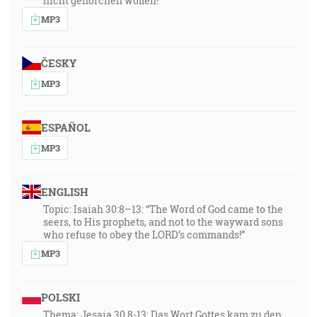
nicht gehorchen wollen!
MP3
ČESKY
MP3
ESPAÑOL
MP3
ENGLISH
Topic: Isaiah 30:8–13: “The Word of God came to the
seers, to His prophets, and not to the wayward sons
who refuse to obey the LORD’s commands!”
MP3
POLSKI
Thema: Jesaia 30,8-13: Das Wort Gottes kam zu den