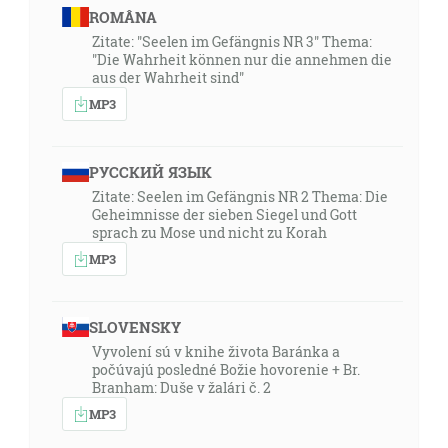
ROMÂNA
Zitate: "Seelen im Gefängnis NR 3" Thema:
"Die Wahrheit können nur die annehmen die
aus der Wahrheit sind"
MP3
РУССКИЙ ЯЗЫК
Zitate: Seelen im Gefängnis NR 2 Thema: Die
Geheimnisse der sieben Siegel und Gott
sprach zu Mose und nicht zu Korah
MP3
SLOVENSKY
Vyvolení sú v knihe života Baránka a
počúvajú posledné Božie hovorenie + Br.
Branham: Duše v žalári č. 2
MP3