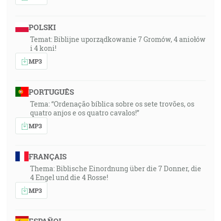
POLSKI
Temat: Biblijne uporządkowanie 7 Gromów, 4 aniołów
i 4 koni!
MP3
PORTUGUÊS
Tema: “Ordenação bíblica sobre os sete trovões, os
quatro anjos e os quatro cavalos!”
MP3
FRANÇAIS
Thema: Biblische Einordnung über die 7 Donner, die
4 Engel und die 4 Rosse!
MP3