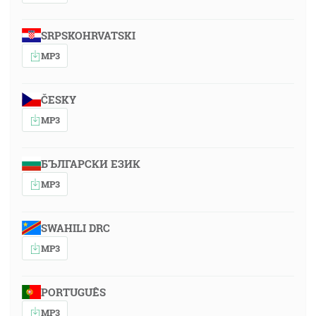
SRPSKOHRVATSKI
MP3
ČESKY
MP3
БЪЛГАРСКИ ЕЗИК
MP3
SWAHILI DRC
MP3
PORTUGUÊS
MP3