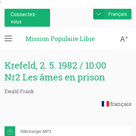
'
Connectez-
Français
vous
A
+
Mission Populaire Libre
Krefeld, 2. 5. 1982 / 10:00
Nr2 Les âmes en prison
Ewald Frank
français
Télécharger MP3