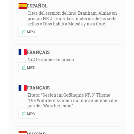
ESPAÑOL
Citas del sermón del hno. Branham: Almas en
prisión NR 2. Tema: Los misterios de los siete
sellos y Dios habló a Moisés y no a Coré
MP3
FRANÇAIS
Nr2 Les âmes en prison
MP3
FRANÇAIS
Zitate: "Seelen im Gefängnis NR 3" Thema:
"Die Wahrheit können nur die annehmen die
aus der Wahrheit sind"
MP3