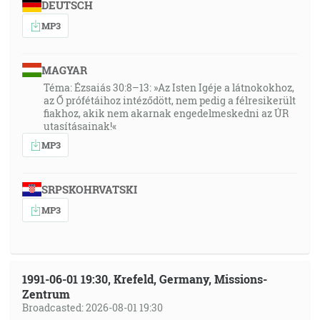
DEUTSCH
MP3
MAGYAR
Téma: Ézsaiás 30:8–13: »Az Isten Igéje a látnokokhoz,
az Ő prófétáihoz intéződött, nem pedig a félresikerült
fiakhoz, akik nem akarnak engedelmeskedni az ÚR
utasításainak!«
MP3
SRPSKOHRVATSKI
MP3
1991-06-01 19:30, Krefeld, Germany, Missions-
Zentrum
Broadcasted: 2026-08-01 19:30