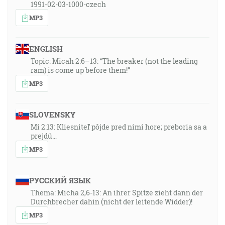
1991-02-03-1000-czech
MP3
ENGLISH
Topic: Micah 2:6–13: “The breaker (not the leading
ram) is come up before them!”
MP3
SLOVENSKY
Mi 2:13: Kliesniteľ pôjde pred nimi hore; preboria sa a
prejdú…
MP3
РУССКИЙ ЯЗЫК
Thema: Micha 2,6-13: An ihrer Spitze zieht dann der
Durchbrecher dahin (nicht der leitende Widder)!
MP3