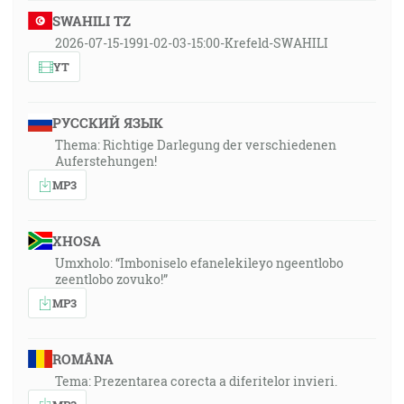
SWAHILI TZ
2026-07-15-1991-02-03-15:00-Krefeld-SWAHILI
YT
РУССКИЙ ЯЗЫК
Thema: Richtige Darlegung der verschiedenen
Auferstehungen!
MP3
XHOSA
Umxholo: “Imboniselo efanelekileyo ngeentlobo
zeentlobo zovuko!”
MP3
ROMÂNA
Tema: Prezentarea corecta a diferitelor invieri.