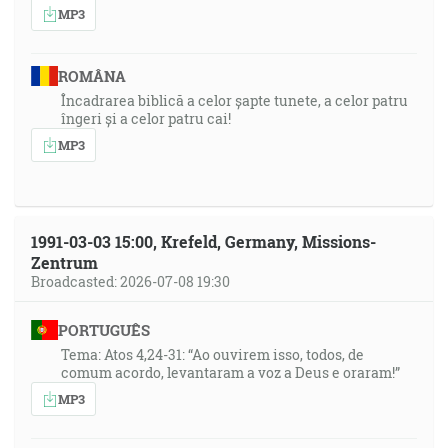
MP3
ROMÂNA
Încadrarea biblică a celor șapte tunete, a celor patru
îngeri și a celor patru cai!
MP3
1991-03-03 15:00, Krefeld, Germany, Missions-
Zentrum
Broadcasted: 2026-07-08 19:30
PORTUGUÊS
Tema: Atos 4,24-31: “Ao ouvirem isso, todos, de
comum acordo, levantaram a voz a Deus e oraram!”
MP3