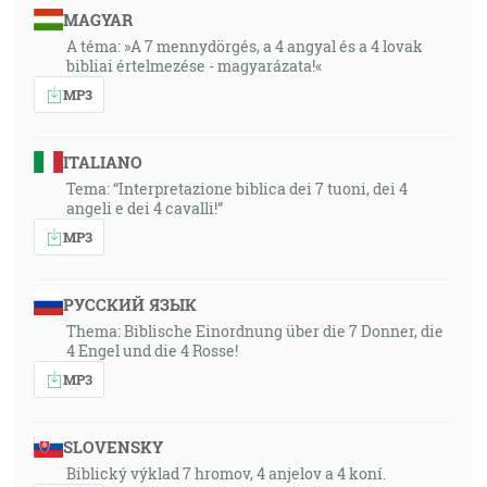
MAGYAR
A téma: »A 7 mennydörgés, a 4 angyal és a 4 lovak
bibliai értelmezése - magyarázata!«
MP3
ITALIANO
Tema: “Interpretazione biblica dei 7 tuoni, dei 4
angeli e dei 4 cavalli!”
MP3
РУССКИЙ ЯЗЫК
Thema: Biblische Einordnung über die 7 Donner, die
4 Engel und die 4 Rosse!
MP3
SLOVENSKY
Biblický výklad 7 hromov, 4 anjelov a 4 koní.