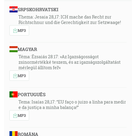
SRPSKOHRVATSKI
Thema: Jesaia 28,17: ICH mache das Recht zur
Richtschnur und die Gerechtigkeit zur Setzwaage!
MP3
MAGYAR
Téma: Ézsaiás 28:17: »Az Igazságosságot
zsinormértékké teszem, és az igazságszolgáltatást
mérlegül állítom fel!«
MP3
PORTUGUÊS
Tema: Isaías 28,17: “EU faço o juizo a linha para medir
e da justiça a minha balança!”
MP3
ROMÂNA