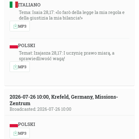
ITALIANO
Tema: Isaia 28,17: «Io farò della legge la mia regola e
della giustizia la mia bilancia!»
MP3
POLSKI
Temat: Izajasza 28,17: I uczynię prawo miarą, a
sprawiedliwość wagą!
MP3
2026-07-26 10:00, Krefeld, Germany, Missions-
Zentrum
Broadcasted: 2026-07-26 10:00
POLSKI
MP3