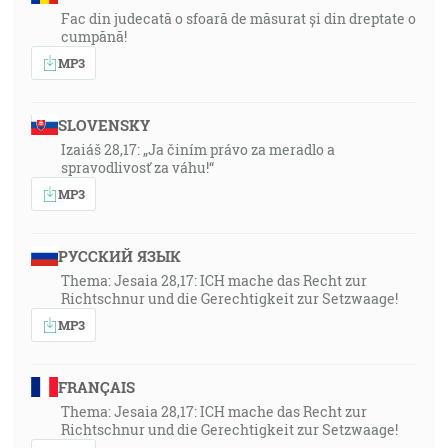
Fac din judecată o sfoară de măsurat și din dreptate o
cumpănă!
MP3
SLOVENSKY
Izaiáš 28,17: „Ja činím právo za meradlo a
spravodlivosť za váhu!“
MP3
РУССКИЙ ЯЗЫК
Thema: Jesaia 28,17: ICH mache das Recht zur
Richtschnur und die Gerechtigkeit zur Setzwaage!
MP3
FRANÇAIS
Thema: Jesaia 28,17: ICH mache das Recht zur
Richtschnur und die Gerechtigkeit zur Setzwaage!