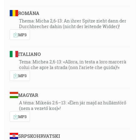
ROMÂNA
Thema: Micha 2,6-13: An ihrer Spitze zieht dann der
Durchbrecher dahin (nicht der leitende Widder)!
MP3
ITALIANO
Tema: Michea 2,6-13: «Allora, in testa a loro marcerà
colui che apre la strada (non l’ariete che guida)!»
MP3
MAGYAR
A téma: Mikeás 2:6–13: »Élen jár majd az hullámtörő
(nem a vezető kos)«!
MP3
SRPSKOHRVATSKI