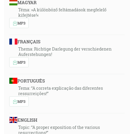
MAGYAR
Téma: »A különböző feltámadások megfelelő
kifejtése!«
MP3
FRANÇAIS
Thema: Richtige Darlegung der verschiedenen
Auferstehungen!
MP3
PORTUGUÊS
Tema: “A correta explicação das diferentes
ressurreições!”
MP3
ENGLISH
Topic: “A proper exposition of the various
resurrections!”