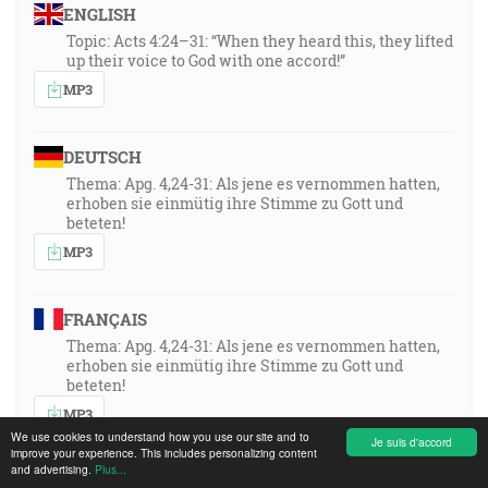
ENGLISH
Topic: Acts 4:24–31: “When they heard this, they lifted
up their voice to God with one accord!”
MP3
DEUTSCH
Thema: Apg. 4,24-31: Als jene es vernommen hatten,
erhoben sie einmütig ihre Stimme zu Gott und
beteten!
MP3
FRANÇAIS
Thema: Apg. 4,24-31: Als jene es vernommen hatten,
erhoben sie einmütig ihre Stimme zu Gott und
beteten!
MP3
We use cookies to understand how you use our site and to
Je suis d'accord
improve your experience. This includes personalizing content
and advertising.
Plus...
POLSKI