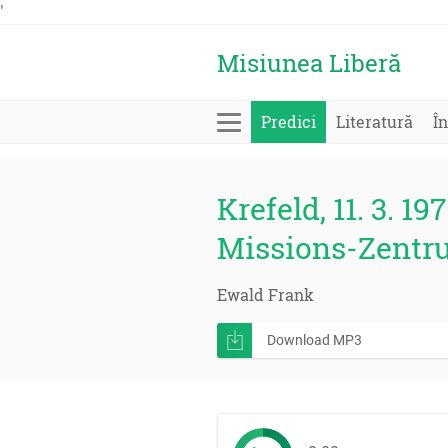
'
Misiunea Liberă
Predici
Literatură
În
Krefeld, 11. 3. 197
Missions-Zentr
Ewald Frank
Download MP3