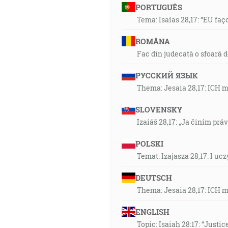
PORTUGUÊS
Tema: Isaías 28,17: “EU faç
ROMÂNA
Fac din judecată o sfoară 
РУССКИЙ ЯЗЫК
Thema: Jesaia 28,17: ICH 
SLOVENSKY
Izaiáš 28,17: „Ja činím prá
POLSKI
Temat: Izajasza 28,17: I u
DEUTSCH
Thema: Jesaia 28,17: ICH 
ENGLISH
Topic: Isaiah 28:17: “Justic