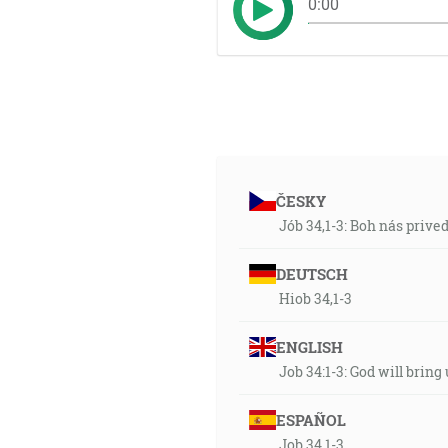
0:00
ČESKY
Jób 34,1-3: Boh nás prive
DEUTSCH
Hiob 34,1-3
ENGLISH
Job 34:1-3: God will bring 
ESPAÑOL
Job 34,1-3