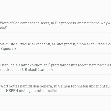
e Word of God came to the seers, to His prophets, and not to the way
ds!”
la di Dio si rivolse ai veggenti, ai Suoi profeti, e non ai figli ribelli
l Signore!»
Isten Igéje a látnokokhoz, az Ő prófétáihoz intéződött, nem pedig a f
meskedni az ÚR utasításainak!«
s Wort Gottes kam zu den Sehern, zu Seinen Propheten und nicht zu
des HERRN nicht gehorchen wollen!