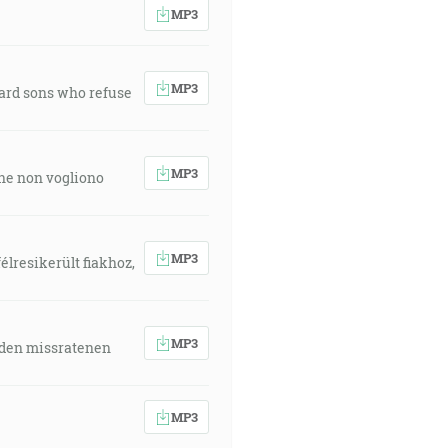
MP3
MP3
ward sons who refuse
MP3
 che non vogliono
MP3
élresikerült fiakhoz,
MP3
 den missratenen
MP3