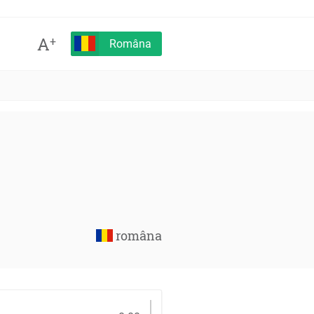
A
+
Româna
româna