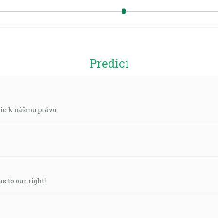
Predici
die k nášmu právu.
us to our right!