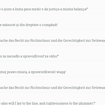
o o juizo a linha para medir e da justiça a minha balança!”
de măsurat și din dreptate o cumpănă!
mache das Recht zur Richtschnur und die Gerechtigkeit zur Setzwaa
vo za meradlo a spravodlivosť za váhu!“
czynię prawo miarą, a sprawiedliwość wagą!
mache das Recht zur Richtschnur und die Gerechtigkeit zur Setzwaa
e also will I lay to the line, and righteousness to the plummet.!”