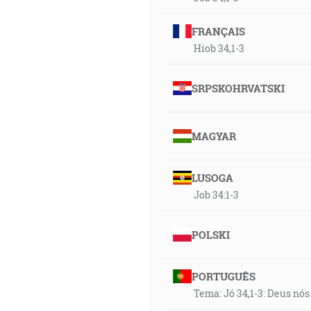
FRANÇAIS
Hiob 34,1-3
SRPSKOHRVATSKI
MAGYAR
LUSOGA
Job 34:1-3
POLSKI
PORTUGUÊS
Tema: Jó 34,1-3: Deus nós