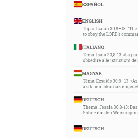
ESPAÑOL
ENGLISH
Topic: Isaiah 30:8–13: “Th
to obey the LORD’s comman
ITALIANO
Tema: Isaia 30,8-13: «La paro
obbedire alle istruzioni de
MAGYAR
Téma: Ézsaiás 30:8–13: »Az 
akik nem akarnak engedel
DEUTSCH
Thema: Jesaia 30,8-13: Da
Söhne die den Weisungen 
DEUTSCH