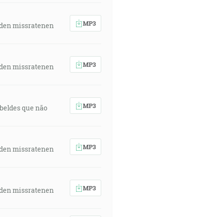
MP3
 den missratenen
MP3
 den missratenen
MP3
rebeldes que não
MP3
 den missratenen
MP3
 den missratenen