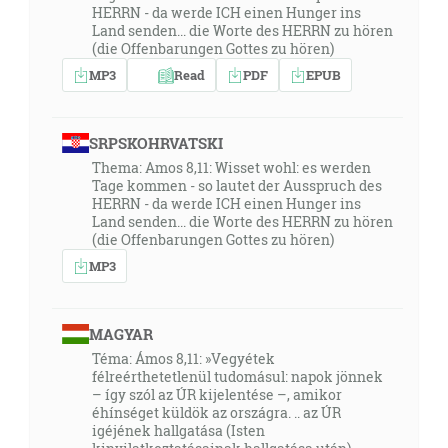
HERRN - da werde ICH einen Hunger ins
Land senden... die Worte des HERRN zu hören
(die Offenbarungen Gottes zu hören)
MP3
Read
PDF
EPUB
SRPSKOHRVATSKI
Thema: Amos 8,11: Wisset wohl: es werden
Tage kommen - so lautet der Ausspruch des
HERRN - da werde ICH einen Hunger ins
Land senden... die Worte des HERRN zu hören
(die Offenbarungen Gottes zu hören)
MP3
MAGYAR
Téma: Ámos 8,11: »Vegyétek
félreérthetetlenül tudomásul: napok jönnek
– így szól az ÚR kijelentése –, amikor
éhínséget küldök az országra. .. az ÚR
igéjének hallgatása (Isten