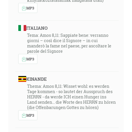
kinyilatkoztatásainak hallgatása után)
MP3
ITALIANO
Tema: Amos 8,11: Sappiate bene: verranno
giorni – così dice il Signore – in cui
manderò la fame nel paese, per ascoltare le
parole del Signore
MP3
KINANDE
Thema: Amos 8,11: Wisset wohl: es werden
Tage kommen - so lautet der Ausspruch des
HERRN - da werde ICH einen Hunger ins
Land senden... die Worte des HERRN zu hören
(die Offenbarungen Gottes zu hören)
MP3