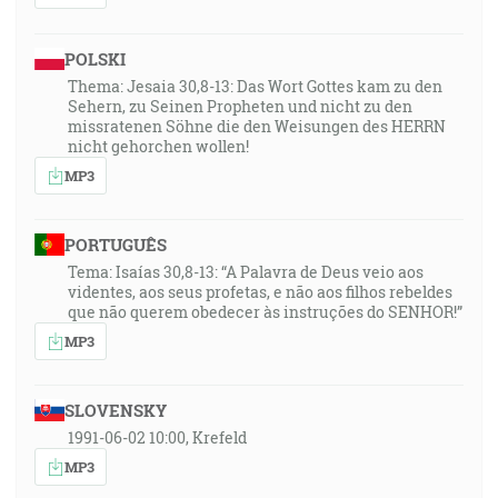
POLSKI
Thema: Jesaia 30,8-13: Das Wort Gottes kam zu den
Sehern, zu Seinen Propheten und nicht zu den
missratenen Söhne die den Weisungen des HERRN
nicht gehorchen wollen!
MP3
PORTUGUÊS
Tema: Isaías 30,8-13: “A Palavra de Deus veio aos
videntes, aos seus profetas, e não aos filhos rebeldes
que não querem obedecer às instruções do SENHOR!”
MP3
SLOVENSKY
1991-06-02 10:00, Krefeld
MP3