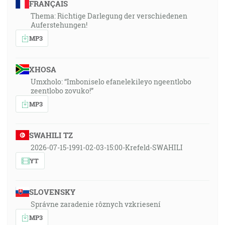
FRANÇAIS
Thema: Richtige Darlegung der verschiedenen
Auferstehungen!
MP3
XHOSA
Umxholo: “Imboniselo efanelekileyo ngeentlobo
zeentlobo zovuko!”
MP3
SWAHILI TZ
2026-07-15-1991-02-03-15:00-Krefeld-SWAHILI
YT
SLOVENSKY
Správne zaradenie rôznych vzkriesení
MP3