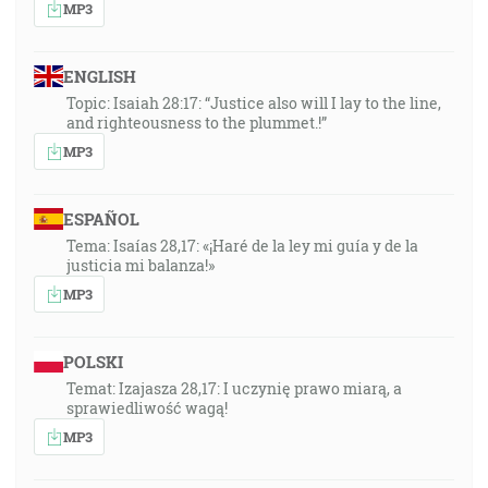
MP3
ENGLISH
Topic: Isaiah 28:17: “Justice also will I lay to the line,
and righteousness to the plummet.!”
MP3
ESPAÑOL
Tema: Isaías 28,17: «¡Haré de la ley mi guía y de la
justicia mi balanza!»
MP3
POLSKI
Temat: Izajasza 28,17: I uczynię prawo miarą, a
sprawiedliwość wagą!
MP3