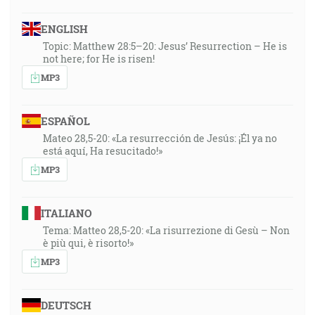
ENGLISH
Topic: Matthew 28:5–20: Jesus’ Resurrection – He is
not here; for He is risen!
MP3
ESPAÑOL
Mateo 28,5-20: «La resurrección de Jesús: ¡Él ya no
está aquí, Ha resucitado!»
MP3
ITALIANO
Tema: Matteo 28,5-20: «La risurrezione di Gesù – Non
è più qui, è risorto!»
MP3
DEUTSCH