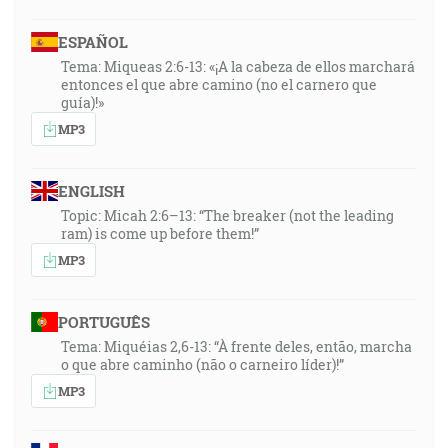
ESPAÑOL
Tema: Miqueas 2:6-13: «¡A la cabeza de ellos marchará
entonces el que abre camino (no el carnero que
guía)!»
MP3
ENGLISH
Topic: Micah 2:6–13: “The breaker (not the leading
ram) is come up before them!”
MP3
PORTUGUÊS
Tema: Miquéias 2,6-13: “À frente deles, então, marcha
o que abre caminho (não o carneiro líder)!”
MP3