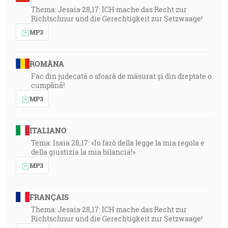
Thema: Jesaia 28,17: ICH mache das Recht zur
Richtschnur und die Gerechtigkeit zur Setzwaage!
MP3
ROMÂNA
Fac din judecată o sfoară de măsurat și din dreptate o
cumpănă!
MP3
ITALIANO
Tema: Isaia 28,17: «Io farò della legge la mia regola e
della giustizia la mia bilancia!»
MP3
FRANÇAIS
Thema: Jesaia 28,17: ICH mache das Recht zur
Richtschnur und die Gerechtigkeit zur Setzwaage!