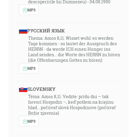
descoperirile lui Dumnezeu) - 04.08.1990
MP3
РУССКИЙ ЯЗЫК
Thema: Amos 8,11: Wisset wohl: es werden
Tage kommen - so lautet der Ausspruch des
HERRN - da werde ICH einen Hunger ins
Land senden... die Worte des HERRN zu hören
(die Offenbarungen Gottes zu hören)
MP3
SLOVENSKY
Téma: Amos 8,11: Vedzte: prídu dni – tak
hovorí Hospodin –, keď pošlem na krajinu
hlad... počúvať slová Hospodinove (počúvať
Božie zjavenia)
MP3