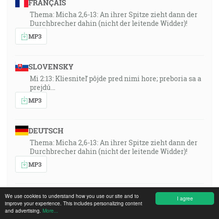
FRANÇAIS
Thema: Micha 2,6-13: An ihrer Spitze zieht dann der
Durchbrecher dahin (nicht der leitende Widder)!
MP3
SLOVENSKY
Mi 2:13: Kliesniteľ pôjde pred nimi hore; preboria sa a
prejdú…
MP3
DEUTSCH
Thema: Micha 2,6-13: An ihrer Spitze zieht dann der
Durchbrecher dahin (nicht der leitende Widder)!
MP3
ITALIANO
We use cookies to understand how you use our site and to
I agree
improve your experience. This includes personalizing content
Tema: Michea 2,6-13: «Allora, in testa a loro marcerà
and advertising.
More...
colui che apre la strada (non l’ariete che guida)!»