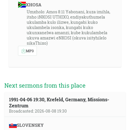
XHOSA
Umxholo: Amos 8:11 Yabonani, kuza imihla,
itsho iNKOSI UTHIXO, endiyakuthumela
ukulamba kulo ilizwe, kungabi kuko
ukulambela isonka, kungabi kuko
ukunxanelwa amanzi; kube kukulambela
ukuva amazwi eNKOSI (okuva isityhilelo
sikaThixo)
MP3
Next sermons from this place
1991-04-06 19:30, Krefeld, Germany, Missions-
Zentrum
Broadcasted: 2026-08-08 19:30
SLOVENSKY