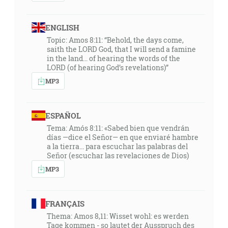
ENGLISH
Topic: Amos 8:11: “Behold, the days come,
saith the LORD God, that I will send a famine
in the land... of hearing the words of the
LORD (of hearing God’s revelations)”
MP3
ESPAÑOL
Tema: Amós 8:11: «Sabed bien que vendrán
días —dice el Señor— en que enviaré hambre
a la tierra... para escuchar las palabras del
Señor (escuchar las revelaciones de Dios)
MP3
FRANÇAIS
Thema: Amos 8,11: Wisset wohl: es werden
Tage kommen - so lautet der Ausspruch des