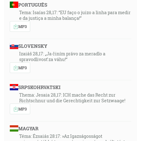
PORTUGUÊS
Tema: Isaías 28,17: “EU faço o juizo a linha para medir
e da justiça a minha balança!”
MP3
SLOVENSKY
Izaiáš 28,17: „Ja činím právo za meradlo a
spravodlivosť za váhu!“
MP3
SRPSKOHRVATSKI
Thema: Jesaia 28,17: ICH mache das Recht zur
Richtschnur und die Gerechtigkeit zur Setzwaage!
MP3
MAGYAR
Téma: Ézsaiás 28:17: »Az Igazságosságot