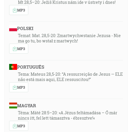
Mt 28,5–20: Ježiš Kristus nám ide v ústrety i dnes!
MP3
POLSKI
Temat: Mat. 28,5-20: Zmartwychwstanie Jezusa - Nie
ma go tu, bo wstał z martwych!
MP3
PORTUGUÊS
Tema: Mateus 28,5-20: “A ressurreição de Jesus — ELE
não está mais aqui, ELE ressuscitou!”
MP3
MAGYAR
Téma: Máté 28:5–20: »A Jézus feltámadása – Ő már
nincs itt, fel lett támasztva - ébresztve!«
MP3