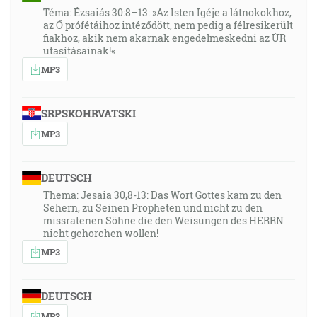
Téma: Ézsaiás 30:8–13: »Az Isten Igéje a látnokokhoz,
az Ő prófétáihoz intéződött, nem pedig a félresikerült
fiakhoz, akik nem akarnak engedelmeskedni az ÚR
utasításainak!«
MP3
SRPSKOHRVATSKI
MP3
DEUTSCH
Thema: Jesaia 30,8-13: Das Wort Gottes kam zu den
Sehern, zu Seinen Propheten und nicht zu den
missratenen Söhne die den Weisungen des HERRN
nicht gehorchen wollen!
MP3
DEUTSCH
MP3