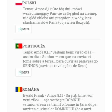
POLSKI
Temat: Amos 8,11: Oto idą dni- mówi
wszechmogący Pan- że ześlę głód na ziemię,
nie głód chleba ani pragnienie wody, lecz
słuchania słów Pana (objawień Bożych).
MP3
PORTUGUÊS
Tema: Amós 8,11: “Saibam bem: virão dias —
assim diz o Senhor — em que eu enviarei
fome sobre a terra... para ouvir as palavras do
SENHOR (ouvir as revelações de Deus)
MP3
ROMÂNA
Ewald Frank - Amos 8,11 - Să știți bine: vor
veni zile« — așa vorbește DOMNUL —,
»atunci vreau să trimit o foame în ţară, după
auzirea cuvintelor DOMNULUI (de a auzi