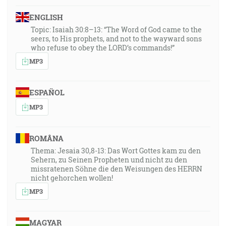
ENGLISH
Topic: Isaiah 30:8–13: “The Word of God came to the
seers, to His prophets, and not to the wayward sons
who refuse to obey the LORD’s commands!”
MP3
ESPAÑOL
MP3
ROMÂNA
Thema: Jesaia 30,8-13: Das Wort Gottes kam zu den
Sehern, zu Seinen Propheten und nicht zu den
missratenen Söhne die den Weisungen des HERRN
nicht gehorchen wollen!
MP3
MAGYAR