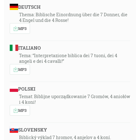
DEUTSCH
Thema: Biblische Einordnung über die 7 Donner, die
4 Engel und die 4 Rosse!
MP3
ITALIANO
Tema: “Interpretazione biblica dei 7 tuoni, dei 4
angeli e dei 4 cavalli!”
MP3
POLSKI
Temat: Biblijne uporządkowanie 7 Gromów, 4 aniołów
i 4 koni!
MP3
SLOVENSKY
Biblický výklad 7 hromov, 4 anjelov a 4 koní.