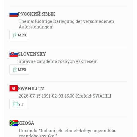
РУССКИЙ ЯЗЫК
Thema: Richtige Darlegung der verschiedenen
Auferstehungen!
MP3
SLOVENSKY
Správne zaradenie rôznych vzkriesení
MP3
SWAHILI TZ
2026-07-15-1991-02-03-15:00-Krefeld-SWAHILI
YT
XHOSA
Umxholo: “Imboniselo efanelekileyo ngeentlobo
zeentlobo zovuko!”