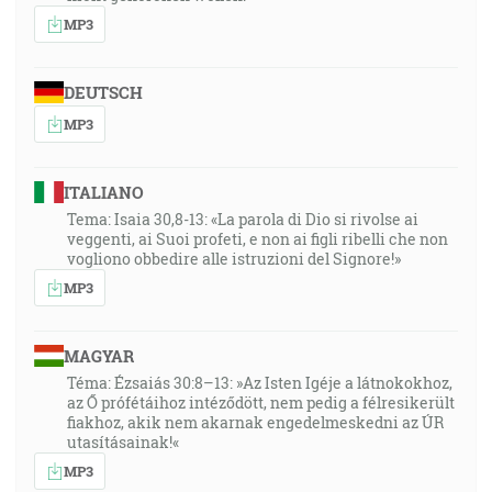
MP3
DEUTSCH
MP3
ITALIANO
Tema: Isaia 30,8-13: «La parola di Dio si rivolse ai
veggenti, ai Suoi profeti, e non ai figli ribelli che non
vogliono obbedire alle istruzioni del Signore!»
MP3
MAGYAR
Téma: Ézsaiás 30:8–13: »Az Isten Igéje a látnokokhoz,
az Ő prófétáihoz intéződött, nem pedig a félresikerült
fiakhoz, akik nem akarnak engedelmeskedni az ÚR
utasításainak!«
MP3