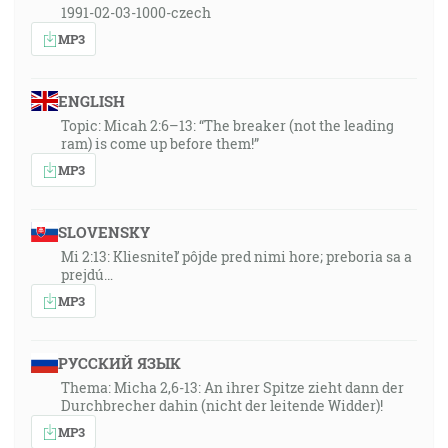
1991-02-03-1000-czech
MP3
ENGLISH
Topic: Micah 2:6–13: “The breaker (not the leading
ram) is come up before them!”
MP3
SLOVENSKY
Mi 2:13: Kliesniteľ pôjde pred nimi hore; preboria sa a
prejdú…
MP3
РУССКИЙ ЯЗЫК
Thema: Micha 2,6-13: An ihrer Spitze zieht dann der
Durchbrecher dahin (nicht der leitende Widder)!
MP3