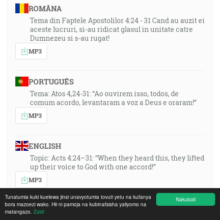
ROMÂNA
Tema din Faptele Apostolilor 4:24 - 31 Cand au auzit ei
aceste lucruri, si-au ridicat glasul in unitate catre
Dumnezeu si s-au rugat!
MP3
PORTUGUÊS
Tema: Atos 4,24-31: “Ao ouvirem isso, todos, de
comum acordo, levantaram a voz a Deus e oraram!”
MP3
ENGLISH
Topic: Acts 4:24–31: “When they heard this, they lifted
up their voice to God with one accord!”
MP3
Tunatumia kuki kuelewa jinsi unavyotumia tovuti yetu na kufanya
Nakubali
bora mazoezi wako. Hii ni pamoja na kubinafsisha yaliyomo na
DEUTSCH
matangazo.
Zaidi