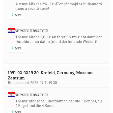
A téma: Mikeás 2:6–13: »Élen jár majd az hullámtörő
(nem a vezető kos)«!
MP3
SRPSKOHRVATSKI
Thema: Micha 2,6-13: An ihrer Spitze zieht dann der
Durchbrecher dahin (nicht der leitende Widder)!
MP3
1991-02-02 19:30, Krefeld, Germany, Missions-
Zentrum
Broadcasted: 2026-07-11 19:30
SRPSKOHRVATSKI
Thema: Biblische Einordnung über die 7 Donner, die
4 Engel und die 4 Rosse!
MP3