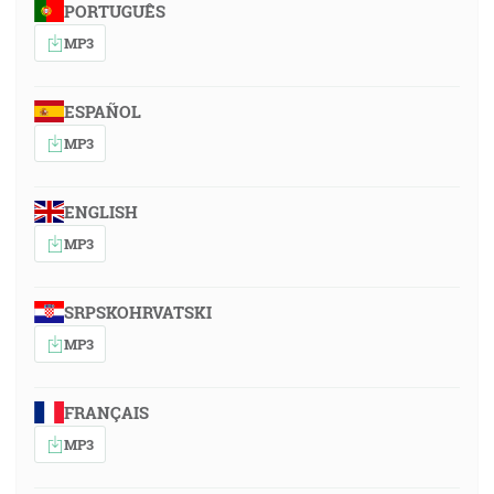
PORTUGUÊS
MP3
ESPAÑOL
MP3
ENGLISH
MP3
SRPSKOHRVATSKI
MP3
FRANÇAIS
MP3