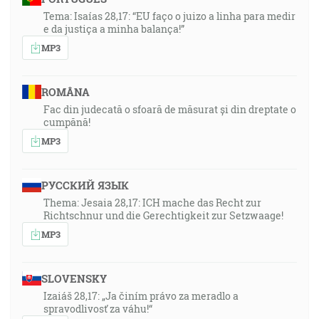
Tema: Isaías 28,17: “EU faço o juizo a linha para medir
e da justiça a minha balança!”
MP3
ROMÂNA
Fac din judecată o sfoară de măsurat și din dreptate o
cumpănă!
MP3
РУССКИЙ ЯЗЫК
Thema: Jesaia 28,17: ICH mache das Recht zur
Richtschnur und die Gerechtigkeit zur Setzwaage!
MP3
SLOVENSKY
Izaiáš 28,17: „Ja činím právo za meradlo a
spravodlivosť za váhu!“