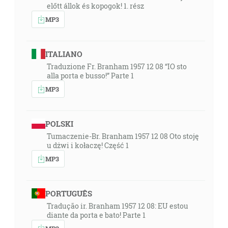
előtt állok és kopogok! 1. rész
MP3
ITALIANO
Traduzione Fr. Branham 1957 12 08 “IO sto
alla porta e busso!” Parte 1
MP3
POLSKI
Tumaczenie-Br. Branham 1957 12 08 Oto stoję
u dżwi i kołaczę! Część 1
MP3
PORTUGUÊS
Tradução ir. Branham 1957 12 08: EU estou
diante da porta e bato! Parte 1