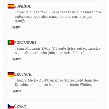
ESPAÑOL
Tema: Miqueas 2:6-13: «¡A la cabeza de ellos marchará
entonces el que abre camino (no el carnero que
guía)!»
MP3
PORTUGUÊS
Tema: Miquéias 2,6-13: “À frente deles, então, marcha
o que abre caminho (não o carneiro líder)!”
MP3
DEUTSCH
Thema: Micha 2,6-13: An ihrer Spitze zieht dann der
Durchbrecher dahin (nicht der leitende Widder)!
MP3
ČESKY