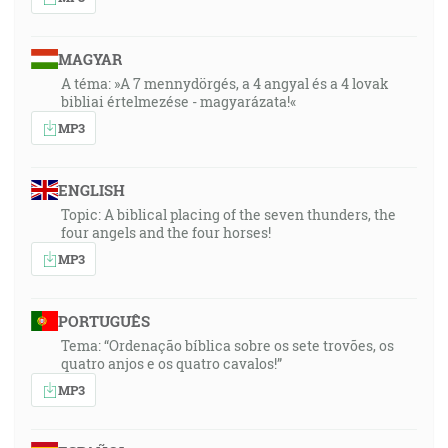
MAGYAR
A téma: »A 7 mennydörgés, a 4 angyal és a 4 lovak
bibliai értelmezése - magyarázata!«
MP3
ENGLISH
Topic: A biblical placing of the seven thunders, the
four angels and the four horses!
MP3
PORTUGUÊS
Tema: “Ordenação bíblica sobre os sete trovões, os
quatro anjos e os quatro cavalos!”
MP3