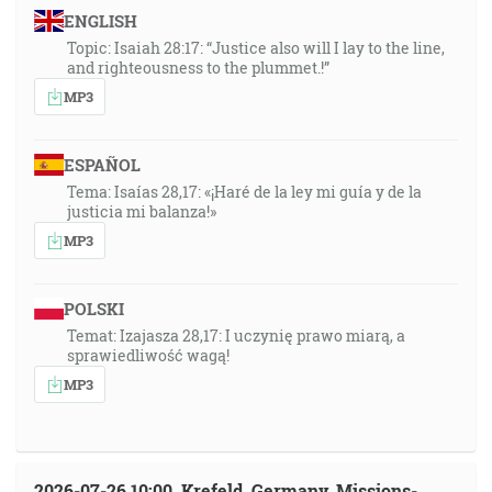
ENGLISH
Topic: Isaiah 28:17: “Justice also will I lay to the line,
and righteousness to the plummet.!”
MP3
ESPAÑOL
Tema: Isaías 28,17: «¡Haré de la ley mi guía y de la
justicia mi balanza!»
MP3
POLSKI
Temat: Izajasza 28,17: I uczynię prawo miarą, a
sprawiedliwość wagą!
MP3
2026-07-26 10:00, Krefeld, Germany, Missions-