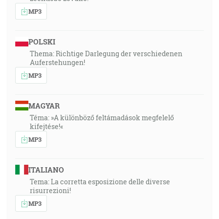
MP3
POLSKI
Thema: Richtige Darlegung der verschiedenen
Auferstehungen!
MP3
MAGYAR
Téma: »A különböző feltámadások megfelelő
kifejtése!«
MP3
ITALIANO
Tema: La corretta esposizione delle diverse
risurrezioni!
MP3