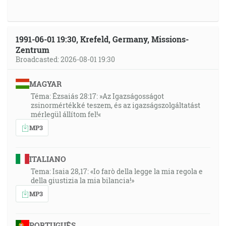
1991-06-01 19:30, Krefeld, Germany, Missions-
Zentrum
Broadcasted: 2026-08-01 19:30
MAGYAR
Téma: Ézsaiás 28:17: »Az Igazságosságot
zsinormértékké teszem, és az igazságszolgáltatást
mérlegül állítom fel!«
MP3
ITALIANO
Tema: Isaia 28,17: «Io farò della legge la mia regola e
della giustizia la mia bilancia!»
MP3
PORTUGUÊS