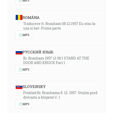
MP3
ROMÂNA
Traducere fr. Branham 08.12.1957 Eu stau la
usa si bat- Prima parte
MP3
РУССКИЙ ЯЗЫК
Br. Branham 1957 12 08 I STAND AT THE
DOOR AND KNOCK Part 1
MP3
SLOVENSKY
Preklad Br. Branhama 8. 12. 1957: Stojím pred
dverami a klopem! č. 1
MP3