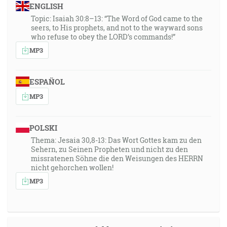
ENGLISH
Topic: Isaiah 30:8–13: “The Word of God came to the
seers, to His prophets, and not to the wayward sons
who refuse to obey the LORD’s commands!”
MP3
ESPAÑOL
MP3
POLSKI
Thema: Jesaia 30,8-13: Das Wort Gottes kam zu den
Sehern, zu Seinen Propheten und nicht zu den
missratenen Söhne die den Weisungen des HERRN
nicht gehorchen wollen!
MP3