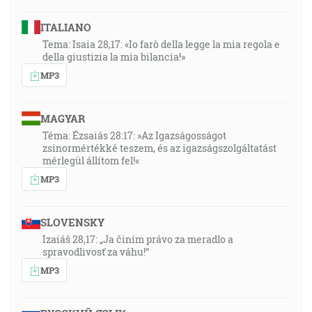
ITALIANO
Tema: Isaia 28,17: «Io farò della legge la mia regola e
della giustizia la mia bilancia!»
MP3
MAGYAR
Téma: Ézsaiás 28:17: »Az Igazságosságot
zsinormértékké teszem, és az igazságszolgáltatást
mérlegül állítom fel!«
MP3
SLOVENSKY
Izaiáš 28,17: „Ja činím právo za meradlo a
spravodlivosť za váhu!“
MP3