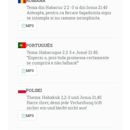
ROMÂNA
Tema din Habacuc 2:2 -3 si din Iosua 21:45
Asteapta, pentru ca fiecare fagaduinta sigur
se intampla si nu ramane neimplinita.
MP3
PORTUGUÊS
Tema: Habacuque 2:2-3 e Josué 21:45:
“Esperai-o, pois toda promessa certamente
se cumprirá e não falhará!”
MP3
POLSKI
Thema: Habakuk 2,2-3 und Josua 21,45:
Harre ihrer, denn jede Verheißung trift
sicher ein und bleibt nicht aus!
MP3