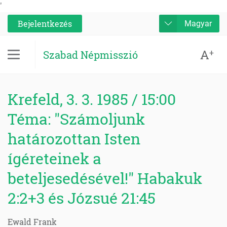
'
Bejelentkezés
Magyar
A
+
Szabad Népmisszió
Krefeld, 3. 3. 1985 / 15:00
Téma: "Számoljunk
határozottan Isten
ígéreteinek a
beteljesedésével!" Habakuk
2:2+3 és Józsué 21:45
Ewald Frank