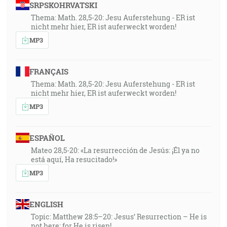
SRPSKOHRVATSKI
Thema: Math. 28,5-20: Jesu Auferstehung - ER ist
nicht mehr hier, ER ist auferweckt worden!
MP3
FRANÇAIS
Thema: Math. 28,5-20: Jesu Auferstehung - ER ist
nicht mehr hier, ER ist auferweckt worden!
MP3
ESPAÑOL
Mateo 28,5-20: «La resurrección de Jesús: ¡Él ya no
está aquí, Ha resucitado!»
MP3
ENGLISH
Topic: Matthew 28:5–20: Jesus’ Resurrection – He is
not here; for He is risen!