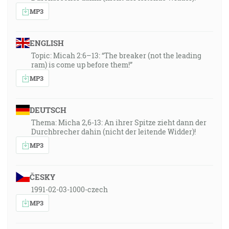
MP3
ENGLISH
Topic: Micah 2:6–13: “The breaker (not the leading
ram) is come up before them!”
MP3
DEUTSCH
Thema: Micha 2,6-13: An ihrer Spitze zieht dann der
Durchbrecher dahin (nicht der leitende Widder)!
MP3
ČESKY
1991-02-03-1000-czech
MP3