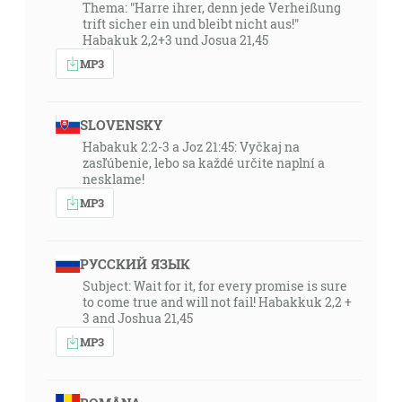
Thema: "Harre ihrer, denn jede Verheißung
trift sicher ein und bleibt nicht aus!"
Habakuk 2,2+3 und Josua 21,45
MP3
SLOVENSKY
Habakuk 2:2-3 a Joz 21:45: Vyčkaj na
zasľúbenie, lebo sa každé určite naplní a
nesklame!
MP3
РУССКИЙ ЯЗЫК
Subject: Wait for it, for every promise is sure
to come true and will not fail! Habakkuk 2,2 +
3 and Joshua 21,45
MP3