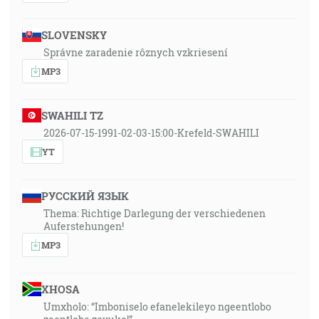
SLOVENSKY
Správne zaradenie rôznych vzkriesení
MP3
SWAHILI TZ
2026-07-15-1991-02-03-15:00-Krefeld-SWAHILI
YT
РУССКИЙ ЯЗЫК
Thema: Richtige Darlegung der verschiedenen
Auferstehungen!
MP3
XHOSA
Umxholo: “Imboniselo efanelekileyo ngeentlobo