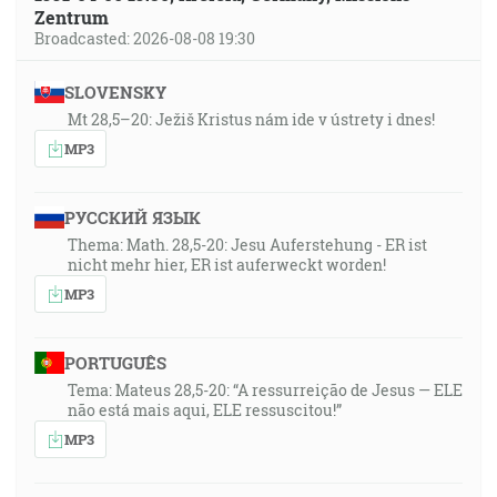
Zentrum
Broadcasted: 2026-08-08 19:30
SLOVENSKY
Mt 28,5–20: Ježiš Kristus nám ide v ústrety i dnes!
MP3
РУССКИЙ ЯЗЫК
Thema: Math. 28,5-20: Jesu Auferstehung - ER ist
nicht mehr hier, ER ist auferweckt worden!
MP3
PORTUGUÊS
Tema: Mateus 28,5-20: “A ressurreição de Jesus — ELE
não está mais aqui, ELE ressuscitou!”
MP3