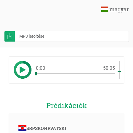
magyar
MP3 letöltése
0:00
50:05
Prédikációk
SRPSKOHRVATSKI