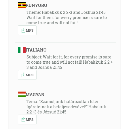
RUNYORO
Theme: Habakkuk 2:2-3 and Joshua 21:45:
Wait for them, for every promise is sure to
come true and will not fail!
MP3
ITALIANO
Subject: Wait for it, for every promise is sure
to come true and will not fail! Habakkuk 2,2 +
3 and Joshua 21,45
MP3
MAGYAR
Téma: "Számoljunk határozottan Isten
ígéreteinek a beteljesedésével!" Habakuk
2:2+3 és Józsué 21:45
MP3