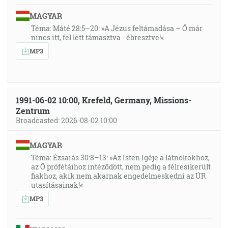
MAGYAR
Téma: Máté 28:5–20: »A Jézus feltámadása – Ő már
nincs itt, fel lett támasztva - ébresztve!«
MP3
1991-06-02 10:00, Krefeld, Germany, Missions-
Zentrum
Broadcasted: 2026-08-02 10:00
MAGYAR
Téma: Ézsaiás 30:8–13: »Az Isten Igéje a látnokokhoz,
az Ő prófétáihoz intéződött, nem pedig a félresikerült
fiakhoz, akik nem akarnak engedelmeskedni az ÚR
utasításainak!«
MP3