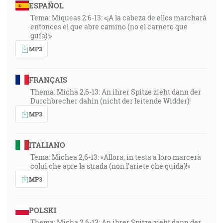
ESPAÑOL
Tema: Miqueas 2:6-13: «¡A la cabeza de ellos marchará
entonces el que abre camino (no el carnero que
guía)!»
MP3
FRANÇAIS
Thema: Micha 2,6-13: An ihrer Spitze zieht dann der
Durchbrecher dahin (nicht der leitende Widder)!
MP3
ITALIANO
Tema: Michea 2,6-13: «Allora, in testa a loro marcerà
colui che apre la strada (non l’ariete che guida)!»
MP3
POLSKI
Thema: Micha 2,6-13: An ihrer Spitze zieht dann der