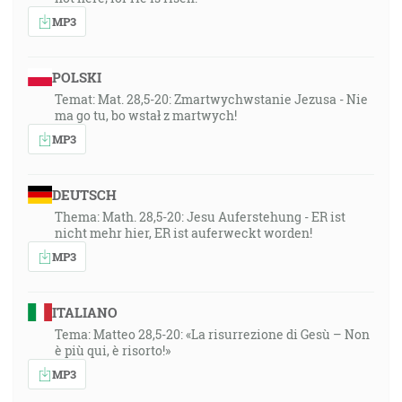
MP3
POLSKI
Temat: Mat. 28,5-20: Zmartwychwstanie Jezusa - Nie
ma go tu, bo wstał z martwych!
MP3
DEUTSCH
Thema: Math. 28,5-20: Jesu Auferstehung - ER ist
nicht mehr hier, ER ist auferweckt worden!
MP3
ITALIANO
Tema: Matteo 28,5-20: «La risurrezione di Gesù – Non
è più qui, è risorto!»
MP3