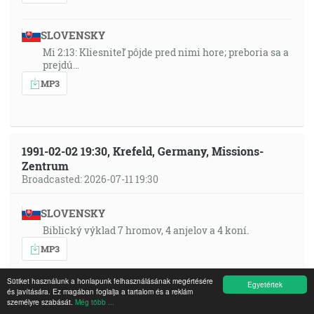
SLOVENSKY
Mi 2:13: Kliesniteľ pôjde pred nimi hore; preboria sa a
prejdú…
MP3
1991-02-02 19:30, Krefeld, Germany, Missions-
Zentrum
Broadcasted: 2026-07-11 19:30
SLOVENSKY
Biblický výklad 7 hromov, 4 anjelov a 4 koní.
MP3
Sütiket használunk a honlapunk felhasználásának megértésére
Egyetértek
FRANÇAIS
és javítására. Ez magában foglalja a tartalom és a reklám
személyre szabását.
Még több ...
Thema: Biblische Einordnung über die 7 Donner, die