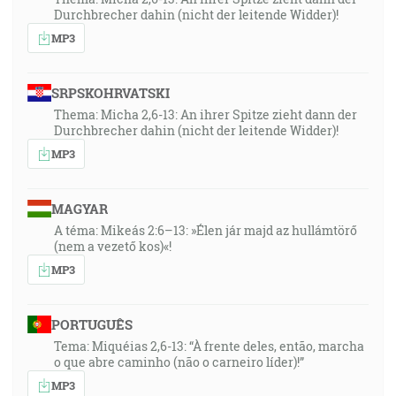
Durchbrecher dahin (nicht der leitende Widder)!
MP3
SRPSKOHRVATSKI
Thema: Micha 2,6-13: An ihrer Spitze zieht dann der
Durchbrecher dahin (nicht der leitende Widder)!
MP3
MAGYAR
A téma: Mikeás 2:6–13: »Élen jár majd az hullámtörő
(nem a vezető kos)«!
MP3
PORTUGUÊS
Tema: Miquéias 2,6-13: “À frente deles, então, marcha
o que abre caminho (não o carneiro líder)!”
MP3