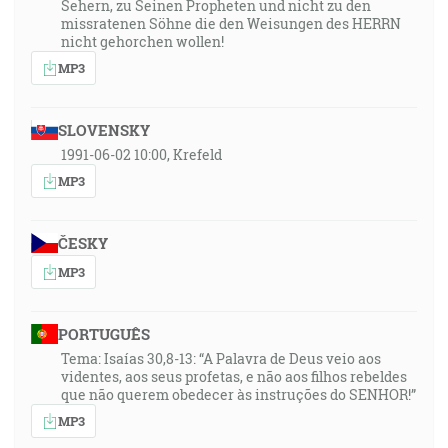
Sehern, zu Seinen Propheten und nicht zu den
missratenen Söhne die den Weisungen des HERRN
nicht gehorchen wollen!
MP3
SLOVENSKY
1991-06-02 10:00, Krefeld
MP3
ČESKY
MP3
PORTUGUÊS
Tema: Isaías 30,8-13: “A Palavra de Deus veio aos
videntes, aos seus profetas, e não aos filhos rebeldes
que não querem obedecer às instruções do SENHOR!”
MP3