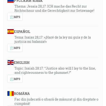
РУССКИЙ ЯЗЫК
Thema: Jesaia 28,17: ICH mache das Recht zur
Richtschnur und die Gerechtigkeit zur Setzwaage!
MP3
ESPAÑOL
Tema: Isaías 28,17: «¡Haré de la ley mi guía y de la
justicia mi balanza!»
MP3
ENGLISH
Topic: Isaiah 28:17: “Justice also will I lay to the line,
and righteousness to the plummet.!”
MP3
ROMÂNA
Fac din judecată o sfoară de măsurat și din dreptate o
cumpănă!