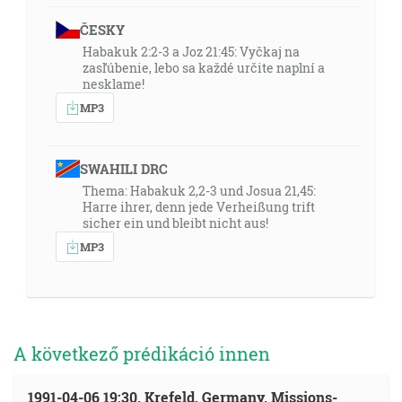
ČESKY
Habakuk 2:2-3 a Joz 21:45: Vyčkaj na
zasľúbenie, lebo sa každé určite naplní a
nesklame!
MP3
SWAHILI DRC
Thema: Habakuk 2,2-3 und Josua 21,45:
Harre ihrer, denn jede Verheißung trift
sicher ein und bleibt nicht aus!
MP3
A következő prédikáció innen
1991-04-06 19:30, Krefeld, Germany, Missions-