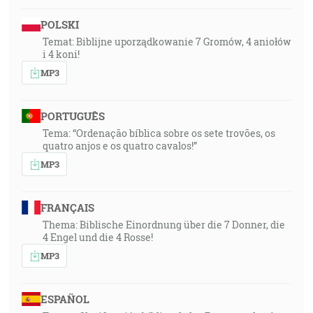
POLSKI
Temat: Biblijne uporządkowanie 7 Gromów, 4 aniołów
i 4 koni!
MP3
PORTUGUÊS
Tema: “Ordenação bíblica sobre os sete trovões, os
quatro anjos e os quatro cavalos!”
MP3
FRANÇAIS
Thema: Biblische Einordnung über die 7 Donner, die
4 Engel und die 4 Rosse!
MP3
ESPAÑOL