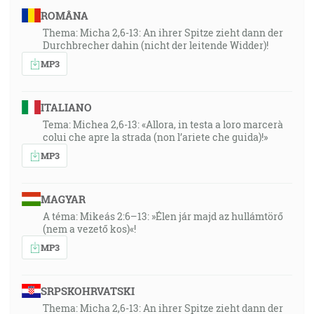
ROMÂNA
Thema: Micha 2,6-13: An ihrer Spitze zieht dann der
Durchbrecher dahin (nicht der leitende Widder)!
MP3
ITALIANO
Tema: Michea 2,6-13: «Allora, in testa a loro marcerà
colui che apre la strada (non l’ariete che guida)!»
MP3
MAGYAR
A téma: Mikeás 2:6–13: »Élen jár majd az hullámtörő
(nem a vezető kos)«!
MP3
SRPSKOHRVATSKI
Thema: Micha 2,6-13: An ihrer Spitze zieht dann der