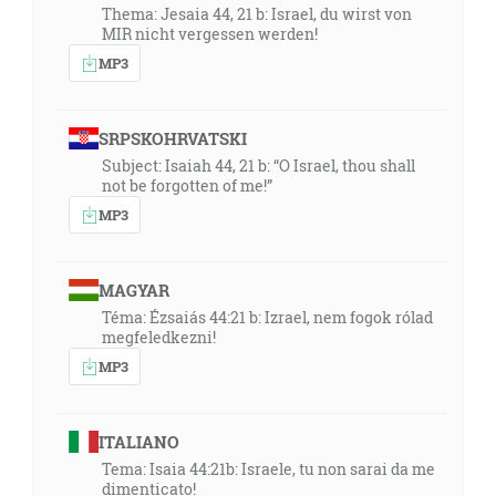
Thema: Jesaia 44, 21 b: Israel, du wirst von
MIR nicht vergessen werden!
MP3
SRPSKOHRVATSKI
Subject: Isaiah 44, 21 b: “O Israel, thou shall
not be forgotten of me!”
MP3
MAGYAR
Téma: Ézsaiás 44:21 b: Izrael, nem fogok rólad
megfeledkezni!
MP3
ITALIANO
Tema: Isaia 44:21b: Israele, tu non sarai da me
dimenticato!