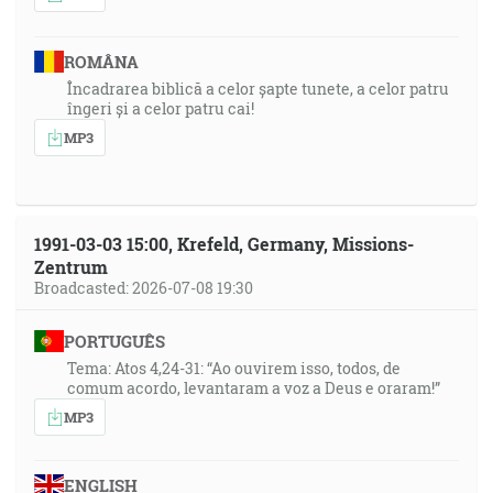
ROMÂNA
Încadrarea biblică a celor șapte tunete, a celor patru
îngeri și a celor patru cai!
MP3
1991-03-03 15:00, Krefeld, Germany, Missions-
Zentrum
Broadcasted: 2026-07-08 19:30
PORTUGUÊS
Tema: Atos 4,24-31: “Ao ouvirem isso, todos, de
comum acordo, levantaram a voz a Deus e oraram!”
MP3
ENGLISH