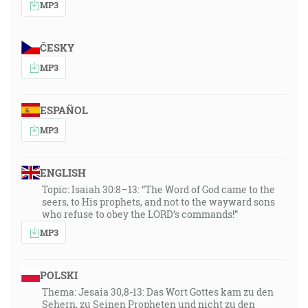
MP3
ČESKY
MP3
ESPAÑOL
MP3
ENGLISH
Topic: Isaiah 30:8–13: “The Word of God came to the
seers, to His prophets, and not to the wayward sons
who refuse to obey the LORD’s commands!”
MP3
POLSKI
Thema: Jesaia 30,8-13: Das Wort Gottes kam zu den
Sehern, zu Seinen Propheten und nicht zu den