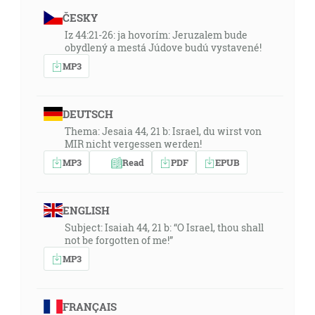
ČESKY
Iz 44:21-26: ja hovorím: Jeruzalem bude
obydlený a mestá Júdove budú vystavené!
MP3
DEUTSCH
Thema: Jesaia 44, 21 b: Israel, du wirst von
MIR nicht vergessen werden!
MP3
Read
PDF
EPUB
ENGLISH
Subject: Isaiah 44, 21 b: “O Israel, thou shall
not be forgotten of me!”
MP3
FRANÇAIS