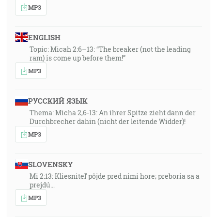
MP3
ENGLISH
Topic: Micah 2:6–13: “The breaker (not the leading
ram) is come up before them!”
MP3
РУССКИЙ ЯЗЫК
Thema: Micha 2,6-13: An ihrer Spitze zieht dann der
Durchbrecher dahin (nicht der leitende Widder)!
MP3
SLOVENSKY
Mi 2:13: Kliesniteľ pôjde pred nimi hore; preboria sa a
prejdú…
MP3