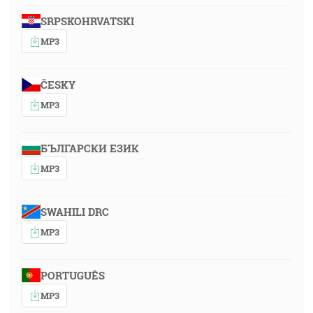
SRPSKOHRVATSKI
MP3
ČESKY
MP3
БЪЛГАРСКИ ЕЗИК
MP3
SWAHILI DRC
MP3
PORTUGUÊS
MP3