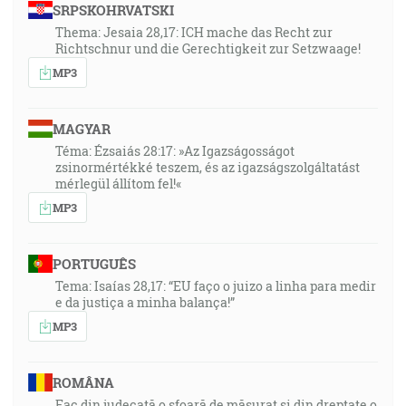
SRPSKOHRVATSKI
Thema: Jesaia 28,17: ICH mache das Recht zur
Richtschnur und die Gerechtigkeit zur Setzwaage!
MP3
MAGYAR
Téma: Ézsaiás 28:17: »Az Igazságosságot
zsinormértékké teszem, és az igazságszolgáltatást
mérlegül állítom fel!«
MP3
PORTUGUÊS
Tema: Isaías 28,17: “EU faço o juizo a linha para medir
e da justiça a minha balança!”
MP3
ROMÂNA
Fac din judecată o sfoară de măsurat și din dreptate o