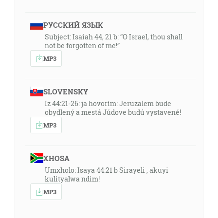
РУССКИЙ ЯЗЫК
Subject: Isaiah 44, 21 b: “O Israel, thou shall
not be forgotten of me!”
MP3
SLOVENSKY
Iz 44:21-26: ja hovorím: Jeruzalem bude
obydlený a mestá Júdove budú vystavené!
MP3
XHOSA
Umxholo: Isaya 44:21 b Sirayeli , akuyi
kulityalwa ndim!
MP3