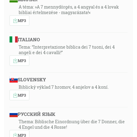
A téma: »A 7 mennydörgés, a 4 angyal és a 4 lovak
bibliai értelmezése - magyarázata!«
MP3
ITALIANO
Tema: “Interpretazione biblica dei 7 tuoni, dei 4
angeli e dei 4 cavalli!”
MP3
SLOVENSKY
Biblický výklad 7 hromov, 4 anjelov a 4 koní.
MP3
РУССКИЙ ЯЗЫК
Thema: Biblische Einordnung über die 7 Donner, die
4 Engel und die 4 Rosse!
MP3