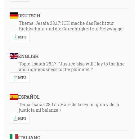
DEUTSCH
Thema: Jesaia 28,17: ICH mache das Recht zur
Richtschnur und die Gerechtigkeit zur Setzwaage!
MP3
ENGLISH
Topic: Isaiah 28:17: “Justice also will I lay to the line,
and righteousness to the plummet.!”
MP3
ESPAÑOL
Tema: Isaías 28,17: «¡Haré de la ley mi guía y de la
justicia mi balanza!»
MP3
ITALIANO