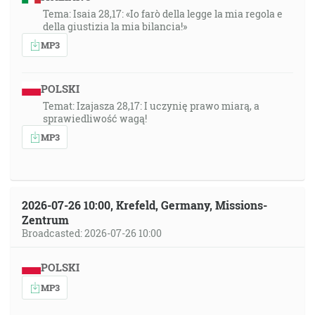
Tema: Isaia 28,17: «Io farò della legge la mia regola e
della giustizia la mia bilancia!»
MP3
POLSKI
Temat: Izajasza 28,17: I uczynię prawo miarą, a
sprawiedliwość wagą!
MP3
2026-07-26 10:00, Krefeld, Germany, Missions-
Zentrum
Broadcasted: 2026-07-26 10:00
POLSKI
MP3