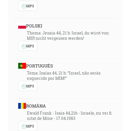
MP3
POLSKI
Thema: Jesaia 44, 21 b: Israel, du wirst von
MIR nicht vergessen werden!
MP3
PORTUGUÊS
Tema: Isaías 44, 21 b: “Israel, não serás
esquecido por MIM!”
MP3
ROMÂNA
Ewald Frank - Isaia 44,21b - Israele, nu vei fi
uitat de Mine - 17.04.1983
MP3