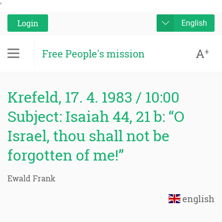
'
Login
English
A
+
Free People's mission
Krefeld, 17. 4. 1983 / 10:00
Subject: Isaiah 44, 21 b: “O
Israel, thou shall not be
forgotten of me!”
Ewald Frank
english