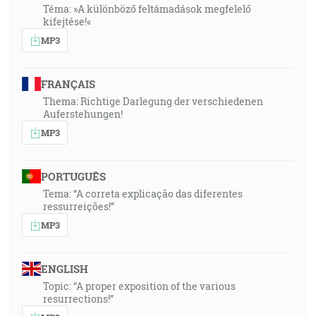
Téma: »A különböző feltámadások megfelelő
kifejtése!«
MP3
FRANÇAIS
Thema: Richtige Darlegung der verschiedenen
Auferstehungen!
MP3
PORTUGUÊS
Tema: “A correta explicação das diferentes
ressurreições!”
MP3
ENGLISH
Topic: “A proper exposition of the various
resurrections!”