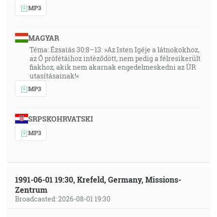
MP3
MAGYAR
Téma: Ézsaiás 30:8–13: »Az Isten Igéje a látnokokhoz,
az Ő prófétáihoz intéződött, nem pedig a félresikerült
fiakhoz, akik nem akarnak engedelmeskedni az ÚR
utasításainak!«
MP3
SRPSKOHRVATSKI
MP3
1991-06-01 19:30, Krefeld, Germany, Missions-
Zentrum
Broadcasted: 2026-08-01 19:30