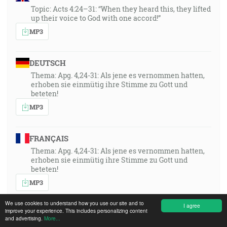
Topic: Acts 4:24–31: “When they heard this, they lifted
up their voice to God with one accord!”
MP3
DEUTSCH
Thema: Apg. 4,24-31: Als jene es vernommen hatten,
erhoben sie einmütig ihre Stimme zu Gott und
beteten!
MP3
FRANÇAIS
Thema: Apg. 4,24-31: Als jene es vernommen hatten,
erhoben sie einmütig ihre Stimme zu Gott und
beteten!
MP3
We use cookies to understand how you use our site and to
I agree
improve your experience. This includes personalizing content
POLSKI
and advertising.
More...
Thema: Apg. 4,24-31: Als jene es vernommen hatten,