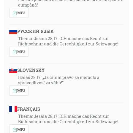
cumpănă!
MP3
РУССКИЙ ЯЗЫК
Thema: Jesaia 28,17: ICH mache das Recht zur
Richtschnur und die Gerechtigkeit zur Setzwaage!
MP3
SLOVENSKY
Izaiáš 28,17: „Ja činím právo za meradlo a
spravodlivosť za váhu!“
MP3
FRANÇAIS
Thema: Jesaia 28,17: ICH mache das Recht zur
Richtschnur und die Gerechtigkeit zur Setzwaage!
MP3