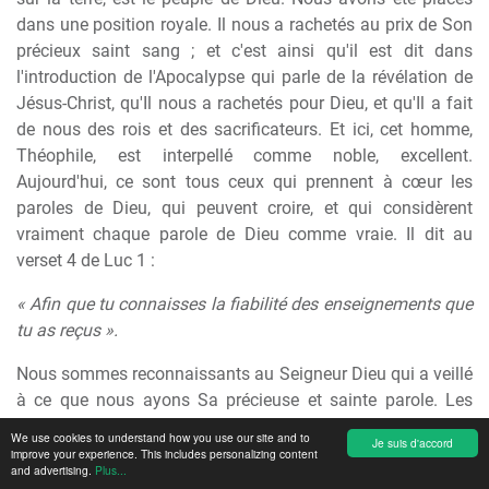
dans une position royale. Il nous a rachetés au prix de Son
précieux saint sang ; et c'est ainsi qu'il est dit dans
l'introduction de l'Apocalypse qui parle de la révélation de
Jésus-Christ, qu'Il nous a rachetés pour Dieu, et qu'Il a fait
de nous des rois et des sacrificateurs. Et ici, cet homme,
Théophile, est interpellé comme noble, excellent.
Aujourd'hui, ce sont tous ceux qui prennent à cœur les
paroles de Dieu, qui peuvent croire, et qui considèrent
vraiment chaque parole de Dieu comme vraie. Il dit au
verset 4 de Luc 1 :
« Afin que tu connaisses la fiabilité des enseignements que
tu as reçus ».
Nous sommes reconnaissants au Seigneur Dieu qui a veillé
à ce que nous ayons Sa précieuse et sainte parole. Les
témoins de Dieu dans l'Ancien et dans le Nouveau
We use cookies to understand how you use our site and to
Je suis d'accord
Testament, ont parlé et écrit, pressés sous l'inspiration et la
improve your experience. This includes personalizing content
and advertising.
Plus...
conduite du Saint-Esprit ; et toute Écriture est inspirée de