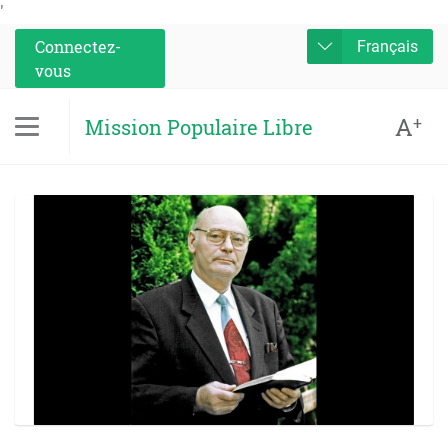
'
Connectez-
Français
vous
A
+
Mission Populaire Libre