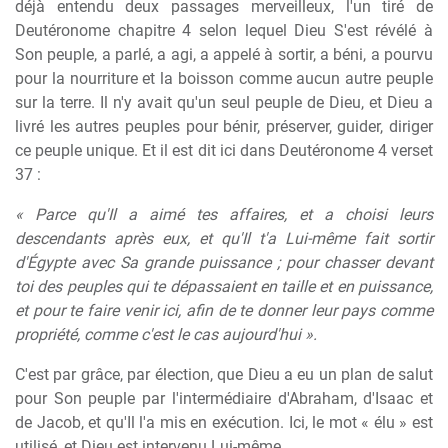
déjà entendu deux passages merveilleux, l'un tiré de
Deutéronome chapitre 4 selon lequel Dieu S'est révélé à
Son peuple, a parlé, a agi, a appelé à sortir, a béni, a pourvu
pour la nourriture et la boisson comme aucun autre peuple
sur la terre. Il n'y avait qu'un seul peuple de Dieu, et Dieu a
livré les autres peuples pour bénir, préserver, guider, diriger
ce peuple unique. Et il est dit ici dans Deutéronome 4 verset
37 :
« Parce qu'Il a aimé tes affaires, et a choisi leurs
descendants après eux, et qu'Il t'a Lui-même fait sortir
d'Égypte avec Sa grande puissance ; pour chasser devant
toi des peuples qui te dépassaient en taille et en puissance,
et pour te faire venir ici, afin de te donner leur pays comme
propriété, comme c'est le cas aujourd'hui ».
C'est par grâce, par élection, que Dieu a eu un plan de salut
pour Son peuple par l'intermédiaire d'Abraham, d'Isaac et
de Jacob, et qu'Il l'a mis en exécution. Ici, le mot « élu » est
utilisé, et Dieu est intervenu Lui-même.