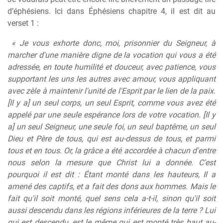
d’éphésiens. Ici dans Éphésiens chapitre 4, il est dit au
verset 1 :
« Je vous exhorte donc, moi, prisonnier du Seigneur, à
marcher d'une manière digne de la vocation qui vous a été
adressée, en toute humilité et douceur, avec patience, vous
supportant les uns les autres avec amour, vous appliquant
avec zèle à maintenir l'unité de l'Esprit par le lien de la paix.
[Il y a] un seul corps, un seul Esprit, comme vous avez été
appelé par une seule espérance lors de votre vocation. [Il y
a] un seul Seigneur, une seule foi, un seul baptême, un seul
Dieu et Père de tous, qui est au-dessus de tous, et parmi
tous et en tous. Or, la grâce a été accordée à chacun d'entre
nous selon la mesure que Christ lui a donnée. C'est
pourquoi il est dit : Étant monté dans les hauteurs, Il a
amené des captifs, et a fait des dons aux hommes. Mais le
fait qu'il soit monté, quel sens cela a-t-il, sinon qu'il soit
aussi descendu dans les régions inférieures de la terre ? Lui
qui est descendu, est le même qui est monté très haut au-