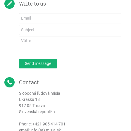
Write to us
Send message
Contact
Slobodná ľudová misia
I.Krasku 18
917 05 Trnava
Slovenská republika
Phone:
+421 905 414 701
email: info (at) misia.sk