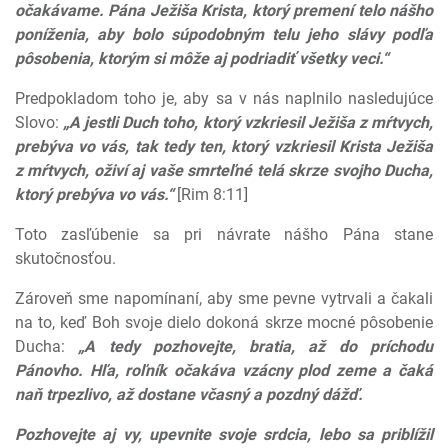
očakávame. Pána Ježiša Krista, ktorý premení telo nášho
poníženia, aby bolo súpodobným telu jeho slávy podľa
pôsobenia, ktorým si môže aj podriadiť všetky veci.“
Predpokladom toho je, aby sa v nás naplnilo nasledujúce
Slovo:
„A jestli Duch toho, ktorý vzkriesil Ježiša z mŕtvych,
prebýva vo vás, tak tedy ten, ktorý vzkriesil Krista Ježiša
z mŕtvych, oživí aj vaše smrteľné telá skrze svojho Ducha,
ktorý prebýva vo vás.“
[Rim 8:11]
Toto zasľúbenie sa pri návrate nášho Pána stane
skutočnosťou.
Zároveň sme napomínaní, aby sme pevne vytrvali a čakali
na to, keď Boh svoje dielo dokoná skrze mocné pôsobenie
Ducha:
„A tedy pozhovejte, bratia, až do príchodu
Pánovho. Hľa, roľník očakáva vzácny plod zeme a čaká
naň trpezlivo, až dostane včasný a pozdný dážď.
Pozhovejte aj vy, upevnite svoje srdcia, lebo sa priblížil