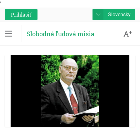
'
Prihlásiť
Slovensky
A
+
Slobodná ľudová misia