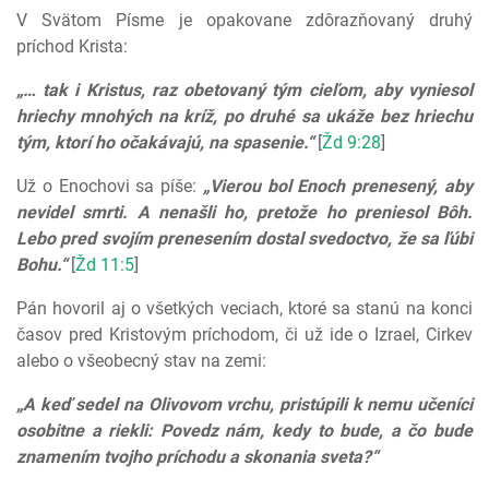
V Svätom Písme je opakovane zdôrazňovaný druhý
príchod Krista:
„… tak i Kristus, raz obetovaný tým cieľom, aby vyniesol
hriechy mnohých na kríž, po druhé sa ukáže bez hriechu
tým, ktorí ho očakávajú, na spasenie.“
[
Žd 9:28
]
Už o Enochovi sa píše:
„Vierou bol Enoch prenesený, aby
nevidel smrti. A nenašli ho, pretože ho preniesol Bôh.
Lebo pred svojím prenesením dostal svedoctvo, že sa ľúbi
Bohu.“
[
Žd 11:5
]
Pán hovoril aj o všetkých veciach, ktoré sa stanú na konci
časov pred Kristovým príchodom, či už ide o Izrael, Cirkev
alebo o všeobecný stav na zemi:
„A keď sedel na Olivovom vrchu, pristúpili k nemu učeníci
osobitne a riekli: Povedz nám, kedy to bude, a čo bude
znamením tvojho príchodu a skonania sveta?“