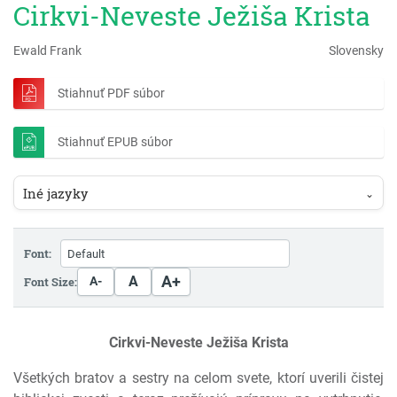
Cirkvi-Neveste Ježiša Krista
Ewald Frank
Slovensky
Stiahnuť PDF súbor
Stiahnuť EPUB súbor
Iné jazyky
⌄
Font:
A+
A
Font Size:
A-
Cirkvi-Neveste Ježiša Krista
Všetkých bratov a sestry na celom svete, ktorí uverili čistej