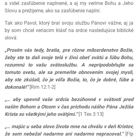
a videl zasľúbenie naplnené, a aj my veríme Bohu a Jeho
Slovu a prežijeme, ako sa zasľúbenie naplní.
Tak ako Pavol, ktorý bral svoju službu Pánovi vážne, aj ja
by som chcel veriacim klásť na srdce nasledujúce biblické
slová:
„Prosím vás tedy, bratia, pre rôzne milosrdenstvo Božie,
žeby ste ta dali svoje telá v živú obeť svätú a ľúbu Bohu,
rozumnú to vašu svätoslužbu. A nepripodobňujte sa
tomuto svetu, ale sa premeňte obnovením svojej mysli,
aby ste zkúšali, čo je vôľa Božia, to, čo je dobré, ľúbe a
dokonalé!“
[Rim 12:1-2]
„… aby upevnil vaše srdcia bezúhonné v svätosti pred
naším Bohom a Otcom v čas príchodu nášho Pána Ježiša
Krista so všetkými jeho svätými.“
[1 Tes 3:13]
„… majúc u seba slovo života mne na chválu v deň Kristov,
že som nebežal nadarmo ani nadarmo nepracoval.“
[Flp