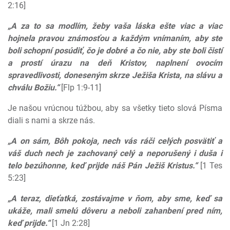
2:16]
„A za to sa modlím, žeby vaša láska ešte viac a viac
hojnela pravou známosťou a každým vnímaním, aby ste
boli schopní posúdiť, čo je dobré a čo nie, aby ste boli čistí
a prostí úrazu na deň Kristov, naplnení ovocím
spravedlivosti, doneseným skrze Ježiša Krista, na slávu a
chválu Božiu.“
[Flp 1:9-11]
Je našou vrúcnou túžbou, aby sa všetky tieto slová Písma
diali s nami a skrze nás.
„A on sám, Bôh pokoja, nech vás ráči celých posvätiť a
váš duch nech je zachovaný celý a neporušený i duša i
telo bezúhonne, keď prijde náš Pán Ježiš Kristus.“
[1 Tes
5:23]
„A teraz, dieťatká, zostávajme v ňom, aby sme, keď sa
ukáže, mali smelú dôveru a neboli zahanbení pred ním,
keď prijde.“
[1 Jn 2:28]