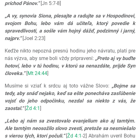
príchod Pánov.“
[Jn 5:7-8]
„A vy, synovia Siona, plesajte a radujte sa v Hospodinovi,
svojom Bohu, lebo vám dá učiteľa, ktorý povedie k
spravedlivosti, a sošle vám hojný dážď, podzimný i jarný,
najprv.“
[Joel 2:23]
Keďže nikto nepozná presnú hodinu jeho návratu, platí pre
nás výzva, aby sme boli vždy pripravení:
„Preto aj vy buďte
hotoví, lebo v tú hodinu, v ktorú sa nenazdáte, prijde Syn
človeka.“
[
Mt 24:44
]
Musíme si vziať k srdcu aj toto vážne Slovo:
„Bojme sa
tedy, aby snáď nejako, keď sa ešte ponecháva zasľúbenie
vojsť do jeho odpočinku, nezdal sa niekto z vás, že
zaostal."
[
Žd 4:1
]
„Lebo aj nám sa zvestovalo evanjelium ako aj tamtým.
Ale tamtým neosožilo slovo zvesti, pretože sa nesmiešalo
s vierou tých, ktorí počuli.“
[
Žd 4:1
-2] Abrahám uveril Bohu