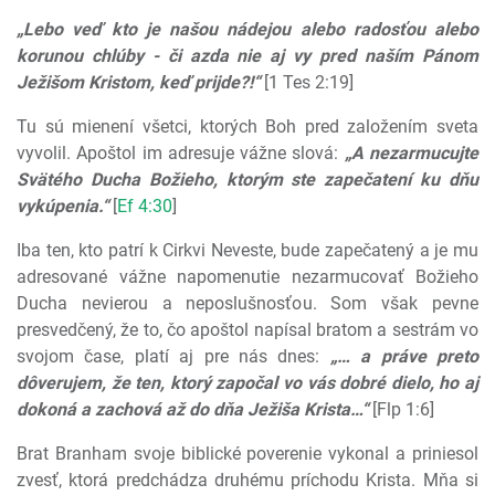
„Lebo veď kto je našou nádejou alebo radosťou alebo
korunou chlúby - či azda nie aj vy pred naším Pánom
Ježišom Kristom, keď prijde?!“
[1 Tes 2:19]
Tu sú mienení všetci, ktorých Boh pred založením sveta
vyvolil. Apoštol im adresuje vážne slová:
„A nezarmucujte
Svätého Ducha Božieho, ktorým ste zapečatení ku dňu
vykúpenia.“
[
Ef 4:30
]
Iba ten, kto patrí k Cirkvi Neveste, bude zapečatený a je mu
adresované vážne napomenutie nezarmucovať Božieho
Ducha nevierou a neposlušnosťou. Som však pevne
presvedčený, že to, čo apoštol napísal bratom a sestrám vo
svojom čase, platí aj pre nás dnes:
„… a práve preto
dôverujem, že ten, ktorý započal vo vás dobré dielo, ho aj
dokoná a zachová až do dňa Ježiša Krista…“
[Flp 1:6]
Brat Branham svoje biblické poverenie vykonal a priniesol
zvesť, ktorá predchádza druhému príchodu Krista. Mňa si