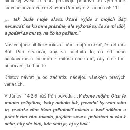
biblickej zvesti a teraz prežívajú prípravu na vytrhnutie,
srdečne pozdravujem Slovom Pánovým z Izaiáša 55:11:
„… tak bude moje slovo, ktoré vyjde z mojich úst;
nenavráti sa ku mne prázdne, ale vykoná to, čo sa mi ľúbi,
a podarí sa mu to, na čo ho pošlem.“
Nasledujúce biblické miesta nám majú ukázať, čo od nás
Boh Pán očakáva, aby sa naplnilo to, čo od neho
očakávame a čo nám z milosti chce dať, aby sme boli
pripravení, keď príde.
Kristov návrat je od začiatku nádejou všetkých pravých
veriacich.
V Jánovi 14:2-3 náš Pán povedal:
„V dome môjho Otca je
mnoho príbytkov; keby nebolo tak, povedal by som vám
to, pretože vám idem prihotoviť miesto a keď odídem a
prihotovím vám miesto, prijdem zase a poberiem si vás k
sebe, aby ste tam, kde som ja, aj vy boli.“