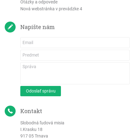
Otázky a odpovede
Nová webstránka v prevádzke 4
Napíšte nám
Odoslať správu
Kontakt
Slobodná ľudová misia
I.Krasku 18
917 05 Trnava