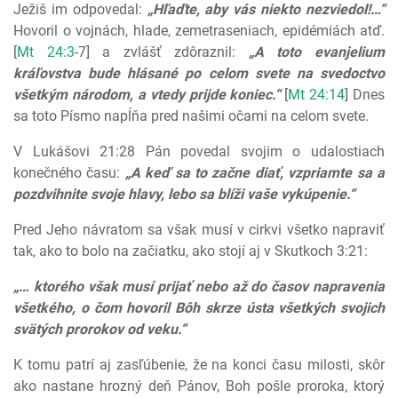
Ježiš im odpovedal:
„Hľaďte, aby vás niekto nezviedol!…“
Hovoril o vojnách, hlade, zemetraseniach, epidémiách atď.
[
Mt 24:3
-7] a zvlášť zdôraznil:
„A toto evanjelium
kráľovstva bude hlásané po celom svete na svedoctvo
všetkým národom, a vtedy prijde koniec.“
[
Mt 24:14
] Dnes
sa toto Písmo napĺňa pred našimi očami na celom svete.
V Lukášovi 21:28 Pán povedal svojim o udalostiach
konečného času:
„A keď sa to začne diať, vzpriamte sa a
pozdvihnite svoje hlavy, lebo sa blíži vaše vykúpenie.“
Pred Jeho návratom sa však musí v cirkvi všetko napraviť
tak, ako to bolo na začiatku, ako stojí aj v Skutkoch 3:21:
„… ktorého však musí prijať nebo až do časov napravenia
všetkého, o čom hovoril Bôh skrze ústa všetkých svojich
svätých prorokov od veku.“
K tomu patrí aj zasľúbenie, že na konci času milosti, skôr
ako nastane hrozný deň Pánov, Boh pošle proroka, ktorý