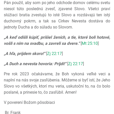
Pán použil, aby som po jeho odchode domov celému svetu
niesol túto poslednú zvesť, zjavené Slovo. Všetci praví
slúžiaci bratia zvestujú to isté Slovo a rozdávajú ten istý
duchovný pokrm, a tak sa Cirkev Nevesta dostáva do
jednoty Ducha a do súladu so Slovom.
„A keď odišli kúpiť, prišiel ženích, a tie, ktoré boli hotové,
vošli s ním na svadbu, a zavreli sa dvere.“
[
Mt 25:10
]
„A hľa, prijdem skoro!“
[
Zj 22:17
]
„A Duch a nevesta hovoria: Prijdi!“
[
Zj 22:17
]
Pre rok 2023 očakávame, že Boh vykoná veľké veci a
naplní na nás svoje zasľúbenia. Môžeme si byť istí, že Jeho
Slovo vo všetkých, ktorí mu veria, uskutoční to, na čo bolo
poslané, a prinesie to, čo zasľúbil. Amen!
V poverení Božom pôsobiaci
Br. Frank