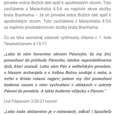
privedie srdcia Božích detí späť k apoštolským otcom. Toto
zasľúbenie z Malachiáša 4:5-6 sa naplnilo skrze službu
brata Branhama – že on privedie srdce Božích detí späť k
apoštolským otcom. Toto zasľúbenie z Malachiáša 4:5-6
sa naplnilo prostredníctvom služby brata Branhama.
Čo sa týka samotnej udalosti vytrhnutia, čítame v 1. liste
Tesaloničanom 4:15-17:
„Lebo to vám hovoríme slovom Pánovým, že my živí,
ponechaní do príchodu Pánovho, istotne nepredstihneme
tých, ktorí zosnuli. Lebo sám Pán s veliteľským povelom,
s hlasom archanjela a s trúbou Božou sostúpi s neba, a
mŕtvi v Kristu vstanú najprv; potom my živí ponechaní
budeme razom s nimi vychvátení v oblakoch v ústrety
Pánovi do povetria. A takto budeme vždycky s Pánom.“
List Filipanom 3:20-21 hovorí:
„Lebo naše občianstvo je v nebesiach, odkiaľ i Spasiteľa