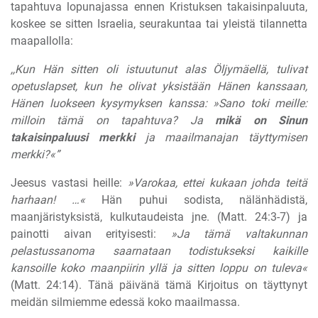
tapahtuva lopunajassa ennen Kristuksen takaisinpaluuta,
koskee se sitten Israelia, seurakuntaa tai yleistä tilannetta
maapallolla:
,,Kun Hän sitten oli istuutunut alas Öljymäellä, tulivat
opetuslapset, kun he olivat yksistään Hänen kanssaan,
Hänen luokseen kysymyksen kanssa: »Sano toki meille:
milloin tämä on tapahtuva? Ja
mikä on Sinun
takaisinpaluusi merkki
ja maailmanajan täyttymisen
merkki?«”
Jeesus vastasi heille:
»Varokaa, ettei kukaan johda teitä
harhaan! …«
Hän puhui sodista, nälänhädistä,
maanjäristyksistä, kulkutaudeista jne. (Matt. 24:3-7) ja
painotti aivan erityisesti:
»Ja tämä valtakunnan
pelastussanoma saarnataan todistukseksi kaikille
kansoille koko maanpiirin yllä ja sitten loppu on tuleva«
(Matt. 24:14). Tänä päivänä tämä Kirjoitus on täyttynyt
meidän silmiemme edessä koko maailmassa.