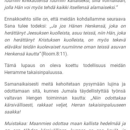
ruumiin kirkkautensa ruumiin kaltaiseksi, sillä voimallaan,
jolla Hän voi myös tehdä kaikki itsellensä alamaiseksi.”
Ennakkoehto sille on, että meidän kohdallamme seuraava
Sana tulee todeksi:
,,Ja jos Hänen Henkensä, joka on
herättänyt Jeesuksen kuolleista, asuu teissä, niin Hän, joka
on herättänyt Kristuksen kuolleista, on myös tekevä
eläväksi teidän kuolevaiset ruumiinne oman teissä asuvan
Henkensä kautta”
(Room.8:11).
Tämä lupaus on oleva koettu todellisuus meidän
Herramme takaisinpaluussa.
Samanaikaisesti meitä kehoitetaan pysymään lujina ja
odottamaan sitä, kunnes Jumala täydellistyttää työnsä
valtavan Hengen toiminnan kautta:
,,Niin odottakaa
kärsivällisesti, rakkaat veljet, Herran takaisinpaluuseen
saakka!
Muistakaa: Maanmies odottaa maan kallista hedelmää ja