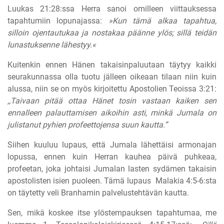
Luukas 21:28:ssa Herra sanoi omilleen viittauksessa
tapahtumiin lopunajassa:
»Kun tämä alkaa tapahtua,
silloin ojentautukaa ja nostakaa päänne ylös; sillä teidän
lunastuksenne lähestyy.«
Kuitenkin ennen Hänen takaisinpaluutaan täytyy kaikki
seurakunnassa olla tuotu jälleen oikeaan tilaan niin kuin
alussa, niin se on myös kirjoitettu Apostolien Teoissa 3:21:
,,Taivaan pitää ottaa Hänet tosin vastaan kaiken sen
ennalleen palauttamisen aikoihin asti, minkä Jumala on
julistanut pyhien profeettojensa suun kautta.”
Siihen kuuluu lupaus, että Jumala lähettäisi armonajan
lopussa, ennen kuin Herran kauhea päivä puhkeaa,
profeetan, joka johtaisi Jumalan lasten sydämen takaisin
apostolisten isien puoleen. Tämä lupaus
Malakia 4:5-6:sta
on täytetty veli Branhamin palvelustehtävän kautta.
Sen, mikä koskee itse ylöstempauksen tapahtumaa, me