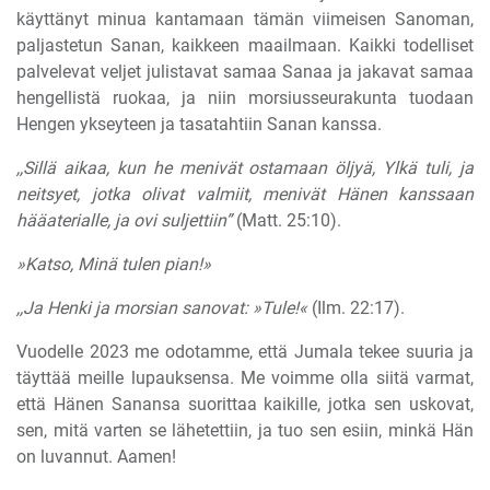
käyttänyt minua kantamaan tämän viimeisen Sanoman,
paljastetun Sanan, kaikkeen maailmaan. Kaikki todelliset
palvelevat veljet julistavat samaa Sanaa ja jakavat samaa
hengellistä ruokaa, ja niin morsiusseurakunta tuodaan
Hengen ykseyteen ja tasatahtiin Sanan kanssa.
,,Sillä aikaa, kun he menivät ostamaan öljyä, Ylkä tuli, ja
neitsyet, jotka olivat valmiit, menivät Hänen kanssaan
hääaterialle, ja ovi suljettiin”
(Matt. 25:10).
»Katso, Minä tulen pian!»
,,Ja Henki ja morsian sanovat: »Tule!«
(Ilm. 22:17).
Vuodelle 2023 me odotamme, että Jumala tekee suuria ja
täyttää meille lupauksensa. Me voimme olla siitä varmat,
että Hänen Sanansa suorittaa kaikille, jotka sen uskovat,
sen, mitä varten se lähetettiin, ja tuo sen esiin, minkä Hän
on luvannut. Aamen!