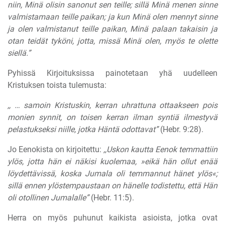
niin, Minä olisin sanonut sen teille; sillä Minä menen sinne
valmistamaan teille paikan; ja kun Minä olen mennyt sinne
ja olen valmistanut teille paikan, Minä palaan takaisin ja
otan teidät tyköni, jotta, missä Minä olen, myös te olette
siellä.”
Pyhissä Kirjoituksissa painotetaan yhä uudelleen
Kristuksen toista tulemusta:
,, … samoin Kristuskin, kerran uhrattuna ottaakseen pois
monien synnit, on toisen kerran ilman syntiä ilmestyvä
pelastukseksi niille, jotka Häntä odottavat”
(Hebr. 9:28).
Jo Eenokista on kirjoitettu:
,,Uskon kautta Eenok temmattiin
ylös, jotta hän ei näkisi kuolemaa, »eikä hän ollut enää
löydettävissä, koska Jumala oli temmannut hänet ylös«;
sillä ennen ylöstempaustaan on hänelle todistettu, että Hän
oli otollinen Jumalalle”
(Hebr. 11:5).
Herra on myös puhunut kaikista asioista, jotka ovat