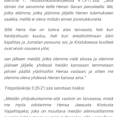
luemme 1. Tessalonikalaiskirjeessä 4:15-17:ssä:
,,Sillä
tämän me sanomme teille Herran Sanan perusteella: Me,
jotka elämme, jotka jäämme jäljelle Herran tulemukseen
saakka, meillä ei oleva mitään ennen poisnukkuneita.
Sillä Herra itse on tuleva alas taivaasta, heti kun
herätyshuuto kuuluu, heti kun enkeliruhtinaan ääni
kajahtaa ja Jumalan pasuuna soi, ja Kristuksessa kuolleet
ovat ensin nouseva ylös;
sen jälkeen meidät, jotka olemme vielä elossa ja olemme
jääneet jäljelle, yhdessä heidän kanssaan temmataan
pilvien päällä yläilmoihin Herraa vastaan; ja sitten me
olemme oleva yhdessä Herran kanssa aina.”
Filippiläiskirje 3:20-21:ssä sanotaan lisäksi:
,,Meidän yhdyskuntamme sitä vastoin on taivaassa, mistä
me myös odotamme Herraa Jeesusta Kristusta
Vapahtajaksi, joka on muuttava meidän alennustilamme