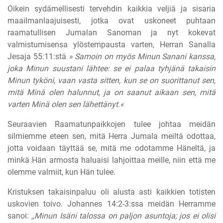
Oikein sydämellisesti tervehdin kaikkia veljiä ja sisaria
maailmanlaajuisesti, jotka ovat uskoneet puhtaan
raamatullisen Jumalan Sanoman ja nyt kokevat
valmistumisensa ylöstempausta varten, Herran Sanalla
Jesaja 55:11:stä
» Samoin on myös Minun Sanani kanssa,
joka Minun suustani lähtee: se ei palaa tyhjänä takaisin
Minun tyköni, vaan vasta sitten, kun se on suorittanut sen,
mitä Minä olen halunnut, ja on saanut aikaan sen, mitä
varten Minä olen sen lähettänyt.«
Seuraavien Raamatunpaikkojen tulee johtaa meidän
silmiemme eteen sen, mitä Herra Jumala meiltä odottaa,
jotta voidaan täyttää se, mitä me odotamme Häneltä, ja
minkä Hän armosta haluaisi lahjoittaa meille, niin että me
olemme valmiit, kun Hän tulee.
Kristuksen takaisinpaluu oli alusta asti kaikkien totisten
uskovien toivo. Johannes 14:2-3:ssa meidän Herramme
sanoi:
,,Minun Isäni talossa on paljon asuntoja; jos ei olisi