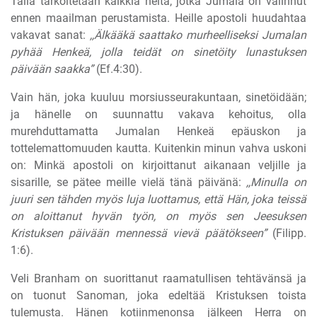
Tällä tarkoitetaan kaikkia heitä, jotka Jumala on valinnut
ennen maailman perustamista. Heille apostoli huudahtaa
vakavat sanat:
,,Älkääkä saattako murheelliseksi Jumalan
pyhää Henkeä, jolla teidät on sinetöity lunastuksen
päivään saakka”
(Ef.4:30).
Vain hän, joka kuuluu morsiusseurakuntaan, sinetöidään;
ja hänelle on suunnattu vakava kehoitus, olla
murehduttamatta Jumalan Henkeä epäuskon ja
tottelemattomuuden kautta. Kuitenkin minun vahva uskoni
on: Minkä apostoli on kirjoittanut aikanaan veljille ja
sisarille, se pätee meille vielä tänä päivänä:
,,Minulla on
juuri sen tähden myös luja luottamus, että Hän, joka teissä
on aloittanut hyvän työn, on myös sen Jeesuksen
Kristuksen päivään mennessä vievä päätökseen”
(Filipp.
1:6).
Veli Branham on suorittanut raamatullisen tehtävänsä ja
on tuonut Sanoman, joka edeltää Kristuksen toista
tulemusta. Hänen kotiinmenonsa jälkeen Herra on