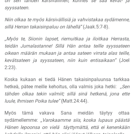
on sen tähden kärsivällinen, kunnes se saa kevät- ja
syyssateen.
Niin olkaa te myös kärsivällisiä ja vahvistakaa sydämenne,
sillä Herran takaisinpaluu on lähellä”
(Jaak.5:7-8).
,,Myös te, Siionin lapset, riemuitkaa ja iloitkaa Herrasta,
teidän Jumalastanne! Sillä Hän antaa teille syyssateen
oikean määrän mukaan ja antaa sateen virrata alas teille,
kevätsateen ja syyssateen, niin kuin entisaikaan”
(Joel
2:23).
Koska kukaan ei tiedä Hänen takaisinpaluunsa tarkkaa
hetkeä, pätee meille kehoitus, olla valmis joka hetki:
,,Sen
tähden olkaa tekin valmiit; sillä sinä hetkenä, jona ette
luule, Ihmisen Poika tulee”
(Matt.24:44).
Myös tämä vakava Sana meidän täytyy ottaa
sydämellemme:
,,Varokaamme siis, koska lupaus päästä
Hänen lepoonsa on vielä
täyttymättä, että ei kenenkään