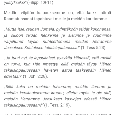
ylistykseksi”
(Filipp. 1:9-11).
Meidän vilpitön kaipauksemme on, että kaikki nämä
Raamatunsanat tapahtuvat meille ja meidän kauttamme.
,,Mutta itse, rauhan Jumala, pyhittäköön teidät kokonansa,
ja olkoon teidän henkenne ja sielunne ja ruumiinne
varjeltunut täysin nuhteettomana meidän Herramme
Jeesuksen Kristuksen takaisinpaluusssa!”
(1. Tess 5:23).
,,Ja juuri nyt, te lapsukaiset, pysykää Hänessä, että meillä
on turva, kun Hän ilmestyy, eikä meidän täydy Hänen
takaisinpaluussaan häveten astua taaksepäin Hänen
edestään”
(1. Joh. 2:28).
,,Sillä kuka on meidän toivomme, meidän ilomme ja
meidän kerskauksemme kruunu, ellette myös te ole sitä,
meidän Herramme Jeesuksen kasvojen edessä Hänen
takaisinpaluussaan?”
(1. Tess. 2:19).