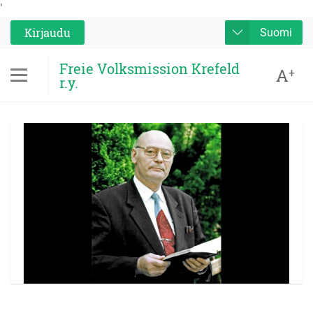
'
Kirjaudu
Suomi
Freie Volksmission Krefeld
A
+
r.y.