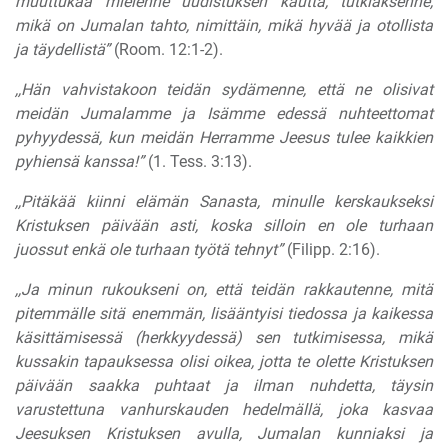
muuttukaa mielenne uudistuksen kautta, tutkiaksenne,
mikä on Jumalan tahto, nimittäin, mikä hyvää ja otollista
ja täydellistä”
(Room. 12:1-2).
,,Hän vahvistakoon teidän sydämenne, että ne olisivat
meidän Jumalamme ja Isämme edessä nuhteettomat
pyhyydessä, kun meidän Herramme Jeesus tulee kaikkien
pyhiensä kanssa!”
(1. Tess. 3:13).
,,Pitäkää kiinni elämän Sanasta, minulle kerskaukseksi
Kristuksen päivään asti, koska silloin en ole turhaan
juossut enkä ole turhaan työtä tehnyt”
(Filipp. 2:16).
,,Ja minun rukoukseni on, että teidän rakkautenne, mitä
pitemmälle sitä enemmän, lisääntyisi tiedossa ja kaikessa
käsittämisessä (herkkyydessä) sen tutkimisessa, mikä
kussakin tapauksessa olisi oikea, jotta te olette Kristuksen
päivään saakka puhtaat ja ilman nuhdetta, täysin
varustettuna vanhurskauden hedelmällä, joka kasvaa
Jeesuksen Kristuksen avulla, Jumalan kunniaksi ja