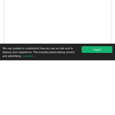
We use cookies to understand how you use our site and to
I agree
improve your experience. This includes personalizing content
and advertising.
Lue lisää ...