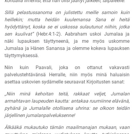
kohdalla ilmenisi, että hän olisi jäänyt jälkeen, taipaleelle.
Sillä pelastussanoma on julistettu meille samoin kuin
heillekin; mutta heidän kuulemansa Sana ei heitä
hyödyttänyt, koska se ei uskossa sulautunut niihin, jotka
sen kuulivat”
(Hebr.4:1-2). Aabraham uskoi Jumalaa ja
näki lupauksen täyttyneenä, ja me myös uskomme
Jumalaa ja Hänen Sanansa ja olemme kokeva lupauksen
täyttymyksessä.
Niin kuin Paavali, joka on ottanut vakavasti
palvelustehtävänsä Herralle, niin myös minä haluaisin
asettaa uskovien sydämelle seuraavat Kirjoitusten sanat:
,,Niin minä kehoitan teitä, rakkaat veljet, Jumalan
armahtavan laupeuden kautta: antakaa ruumiinne elävänä,
pyhänä ja Jumalalle otollisena uhrina: se olkoon teidän
järjellinen jumalanpalveluksenne!
Älkääkä mukautuko tämän maailmanajan mukaan, vaan