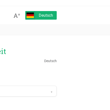
A
+
Deutsch
it
Deutsch
⌄