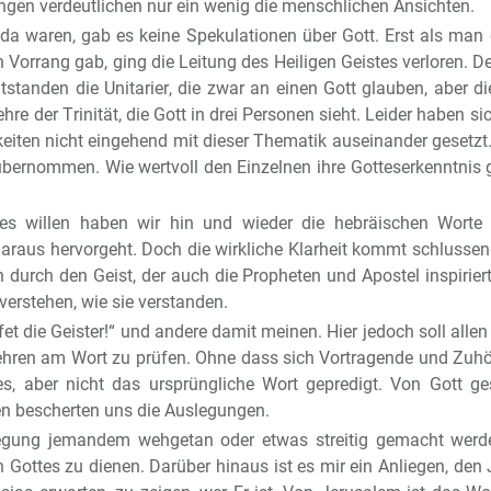
ngen verdeutlichen nur ein wenig die menschlichen Ansichten.
da waren, gab es keine Spekulationen über Gott. Erst als man 
orrang gab, ging die Leitung des Heiligen Geistes verloren. De
standen die Unitarier, die zwar an einen Gott glauben, aber di
re der Trinität, die Gott in drei Personen sieht. Leider haben s
iten nicht eingehend mit dieser Thematik auseinander gesetzt. 
n übernommen. Wie wertvoll den Einzelnen ihre Gotteserkenntnis 
es willen haben wir hin und wieder die hebräischen Wort
daraus hervorgeht. Doch die wirkliche Klarheit kommt schlusse
n durch den Geist, der auch die Propheten und Apostel inspirie
 verstehen, wie sie verstanden.
t die Geister!“ und andere damit meinen. Hier jedoch soll alle
lehren am Wort zu prüfen. Ohne dass sich Vortragende und Zuhö
s, aber nicht das ursprüngliche Wort gepredigt. Von Gott g
en bescherten uns die Auslegungen.
rlegung jemandem wehgetan oder etwas streitig gemacht werd
ottes zu dienen. Darüber hinaus ist es mir ein Anliegen, den 