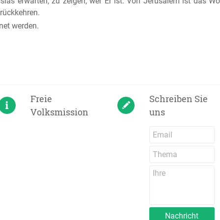
sias erwarten, zu zeigen, wer Er ist. Von Jerusalem ist das 
urückkehren.
net werden.
Freie
Schreiben Sie
Volksmission
uns
Nachricht