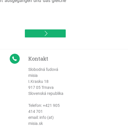
Wort ausgegangen und das gleiche
Kontakt
Slobodná ľudová
misia
I.Krasku 18
917 05 Trnava
Slovenská republika
Telefon:
+421 905
414 701
email: info (at)
misia.sk