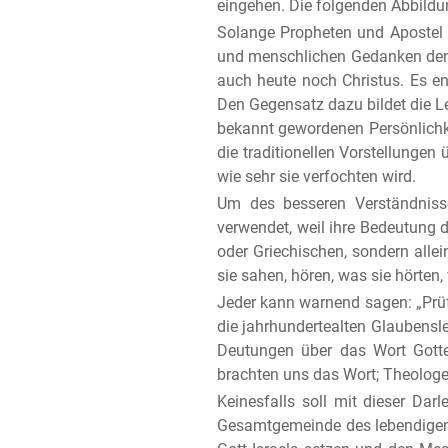
eingehen. Die folgenden Abbildu
Solange Propheten und Apostel 
und menschlichen Gedanken den V
auch heute noch Christus. Es ent
Den Gegensatz dazu bildet die Leh
bekannt gewordenen Persönlichke
die traditionellen Vorstellunge
wie sehr sie verfochten wird.
Um des besseren Verständniss
verwendet, weil ihre Bedeutung 
oder Griechischen, sondern allei
sie sahen, hören, was sie hörten,
Jeder kann warnend sagen: „Prüfe
die jahrhundertealten Glaubens
Deutungen über das Wort Gotte
brachten uns das Wort; Theolog
Keinesfalls soll mit dieser Da
Gesamtgemeinde des lebendigen G