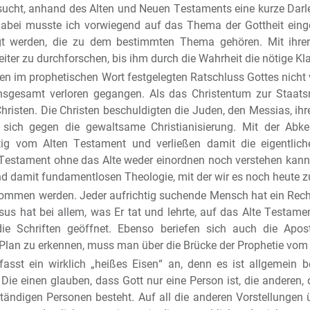
rsucht, anhand des Alten und Neuen Testaments eine kurze Dar
abei musste ich vorwiegend auf das Thema der Gottheit einge
tigt werden, die zu dem bestimmten Thema gehören. Mit ihrer
weiter zu durchforschen, bis ihm durch die Wahrheit die nötige Kl
n im prophetischen Wort festgelegten Ratschluss Gottes nicht v
her
insgesamt verloren gegangen. Als das Christentum zur Staatsre
isten. Die Christen beschuldigten die Juden, den Messias, ihr
 sich gegen die gewaltsame Christianisierung. Mit der Abk
eitig vom Alten Testament und verließen damit die eigentli
Testament ohne das Alte weder einordnen noch verstehen kann, 
d damit fundamentlosen Theologie, mit der wir es noch heute z
ommen werden. Jeder aufrichtig suchende Mensch hat ein Recht
us hat bei allem, was Er tat und lehrte, auf das Alte Test
ie Schriften geöffnet. Ebenso beriefen sich auch die Apost
Plan zu erkennen, muss man über die Brücke der Prophetie vom
 fasst ein wirklich „heißes Eisen“ an, denn es ist allgemein b
Die einen glauben, dass Gott nur eine Person ist, die anderen, d
ständigen Personen besteht. Auf all die anderen Vorstellungen ü