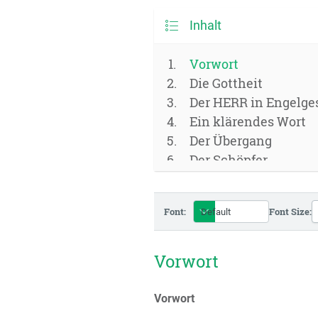
Inhalt
Vorwort
Die Gottheit
Der HERR in Engelges
Ein klärendes Wort
Der Übergang
Der Schöpfer
Der ICH BIN
Der König
Font:
Font Size:
Der Richter
Die Unterbrechung
Die Brücke
Vorwort
Göttliche Schöpfung
Die Sohnschaft
Vorwort
Die Menschheit Jesu 