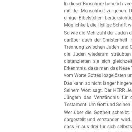
In dieser Broschüre habe ich ve
Der Knecht
mit der Menschheit zu geben. D
Der Prophet
einige Bibelstellen berücksich
Das Lamm Gottes
Möglichkeit, die Heilige Schrift 
Der Priester
So wie die Mehrzahl der Juden de
Mittler und Fürsprec
darüber auch der Christenheit 
Söhne Gottes
Trennung zwischen Juden und Chr
Der Ehrwürdige
die Juden wiederum sträubten
distanzierten sie sich gleichz
Erkenntnis, dass man das Neue 
vom Worte Gottes losgelösten un
Das kann so nicht länger hingen
Seinem Wort sagt. Der HERR Jes
Jüngern das Verständnis für d
Testament. Um Gott und Seinen 
Wer über die Gottheit schreibt,
dargestellt und verstanden wird. 
dass Er aus drei für sich selbst