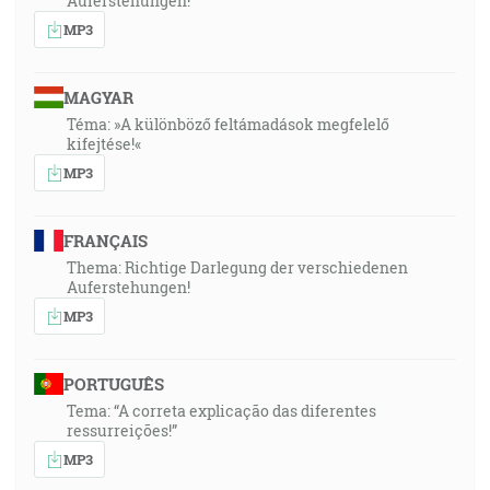
Auferstehungen!
MP3
MAGYAR
Téma: »A különböző feltámadások megfelelő
kifejtése!«
MP3
FRANÇAIS
Thema: Richtige Darlegung der verschiedenen
Auferstehungen!
MP3
PORTUGUÊS
Tema: “A correta explicação das diferentes
ressurreições!”
MP3