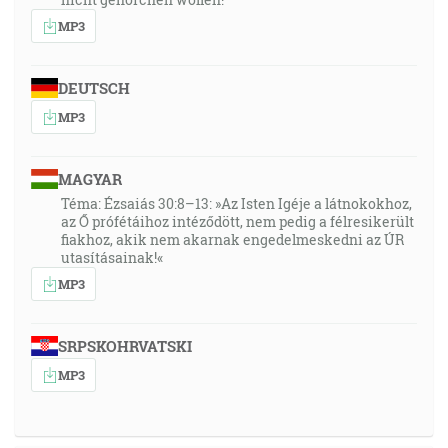
MP3
DEUTSCH
MP3
MAGYAR
Téma: Ézsaiás 30:8–13: »Az Isten Igéje a látnokokhoz,
az Ő prófétáihoz intéződött, nem pedig a félresikerült
fiakhoz, akik nem akarnak engedelmeskedni az ÚR
utasításainak!«
MP3
SRPSKOHRVATSKI
MP3