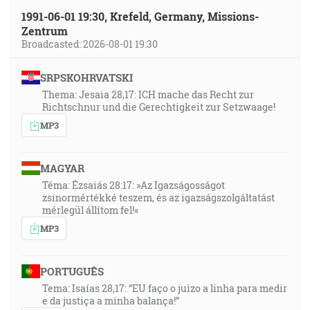
1991-06-01 19:30, Krefeld, Germany, Missions-
Zentrum
Broadcasted: 2026-08-01 19:30
SRPSKOHRVATSKI
Thema: Jesaia 28,17: ICH mache das Recht zur
Richtschnur und die Gerechtigkeit zur Setzwaage!
MP3
MAGYAR
Téma: Ézsaiás 28:17: »Az Igazságosságot
zsinormértékké teszem, és az igazságszolgáltatást
mérlegül állítom fel!«
MP3
PORTUGUÊS
Tema: Isaías 28,17: “EU faço o juizo a linha para medir
e da justiça a minha balança!”