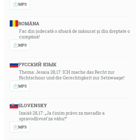
MP3
ROMÂNA
Fac din judecată o sfoară de măsurat și din dreptate o
cumpănă!
MP3
РУССКИЙ ЯЗЫК
Thema: Jesaia 28,17: ICH mache das Recht zur
Richtschnur und die Gerechtigkeit zur Setzwaage!
MP3
SLOVENSKY
Izaiáš 28,17: „Ja činím právo za meradlo a
spravodlivosť za váhu!“
MP3