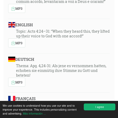
comum acordo, levantaram a voz a Deus e oraram!”
MP3
ENGLISH
Topic: Acts 4:24–31: “When they heard this, they lifted
up their voice to God with one accord!”
MP3
DEUTSCH
Thema: Apg. 4,24-31: Als jene es vernommen hatten,
erhoben sie einmütig ihre Stimme zu Gott und
beteten!
MP3
FRANÇAIS
Thema: Apg. 4,24-31: Als jene es vernommen hatten,
We use cookies to understand how you use our site and to
I agree
erhoben sie einmütig ihre Stimme zu Gott und
improve your experience. This includes personalizing content
and advertising.
Más información ...
beteten!