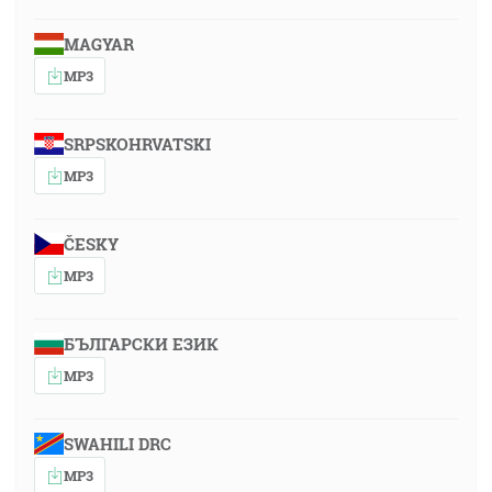
MAGYAR
MP3
SRPSKOHRVATSKI
MP3
ČESKY
MP3
БЪЛГАРСКИ ЕЗИК
MP3
SWAHILI DRC
MP3