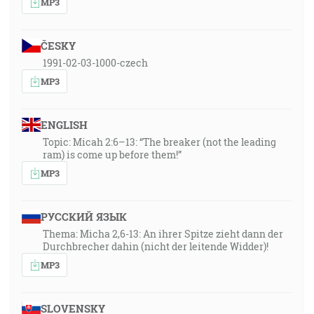
MP3
ČESKY
1991-02-03-1000-czech
MP3
ENGLISH
Topic: Micah 2:6–13: “The breaker (not the leading
ram) is come up before them!”
MP3
РУССКИЙ ЯЗЫК
Thema: Micha 2,6-13: An ihrer Spitze zieht dann der
Durchbrecher dahin (nicht der leitende Widder)!
MP3
SLOVENSKY