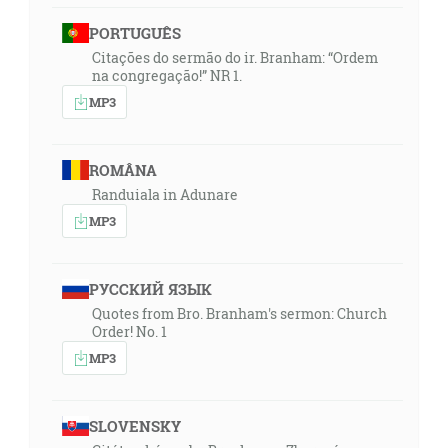
PORTUGUÊS
Citações do sermão do ir. Branham: “Ordem
na congregação!” NR 1.
MP3
ROMÂNA
Randuiala in Adunare
MP3
РУССКИЙ ЯЗЫК
Quotes from Bro. Branham's sermon: Church
Order! No. 1
MP3
SLOVENSKY