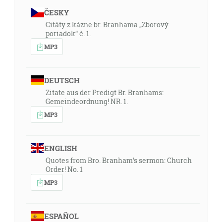
ČESKY
Citáty z kázne br. Branhama „Zborový
poriadok“ č. 1.
MP3
DEUTSCH
Zitate aus der Predigt Br. Branhams:
Gemeindeordnung! NR. 1.
MP3
ENGLISH
Quotes from Bro. Branham's sermon: Church
Order! No. 1
MP3
ESPAÑOL