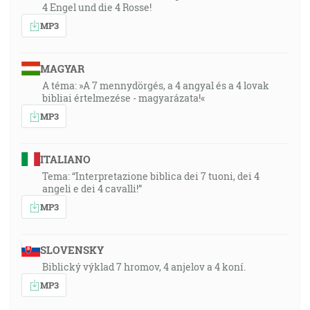
4 Engel und die 4 Rosse!
MP3
MAGYAR
A téma: »A 7 mennydörgés, a 4 angyal és a 4 lovak
bibliai értelmezése - magyarázata!«
MP3
ITALIANO
Tema: “Interpretazione biblica dei 7 tuoni, dei 4
angeli e dei 4 cavalli!”
MP3
SLOVENSKY
Biblický výklad 7 hromov, 4 anjelov a 4 koní.
MP3