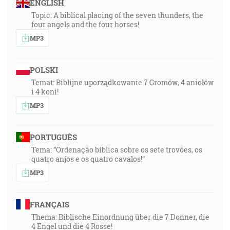
ENGLISH
Topic: A biblical placing of the seven thunders, the
four angels and the four horses!
MP3
POLSKI
Temat: Biblijne uporządkowanie 7 Gromów, 4 aniołów
i 4 koni!
MP3
PORTUGUÊS
Tema: “Ordenação bíblica sobre os sete trovões, os
quatro anjos e os quatro cavalos!”
MP3
FRANÇAIS
Thema: Biblische Einordnung über die 7 Donner, die
4 Engel und die 4 Rosse!