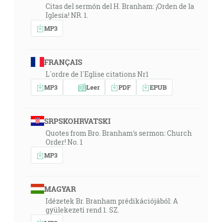
Citas del sermón del H. Branham: ¡Orden de la
Iglesia! NR. 1.
MP3
FRANÇAIS
L´ordre de l´Eglise citations Nr1
MP3
Leer
PDF
EPUB
SRPSKOHRVATSKI
Quotes from Bro. Branham's sermon: Church
Order! No. 1
MP3
MAGYAR
Idézetek Br. Branham prédikációjából: A
gyülekezeti rend 1. SZ.