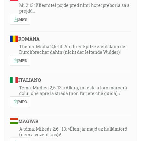
Mi 2:13: Kliesniteľ pôjde pred nimi hore; preboria sa a
prejdú…
MP3
ROMÂNA
Thema: Micha 2,6-13: An ihrer Spitze zieht dann der
Durchbrecher dahin (nicht der leitende Widder)!
MP3
ITALIANO
Tema: Michea 2,6-13: «Allora, in testa a loro marcerà
colui che apre la strada (non l’ariete che guida)!»
MP3
MAGYAR
A téma: Mikeás 2:6–13: »Élen jár majd az hullámtörő
(nem a vezető kos)«!