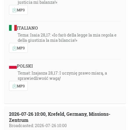
justicia mi balanza!»
MP3
ITALIANO
Tema: Isaia 28,17: «Io farò della legge la mia regola e
della giustizia la mia bilancia!»
MP3
POLSKI
Temat: Izajasza 28,17: I uczynię prawo miarą, a
sprawiedliwość wagą!
MP3
2026-07-26 10:00, Krefeld, Germany, Missions-
Zentrum
Broadcasted: 2026-07-26 10:00