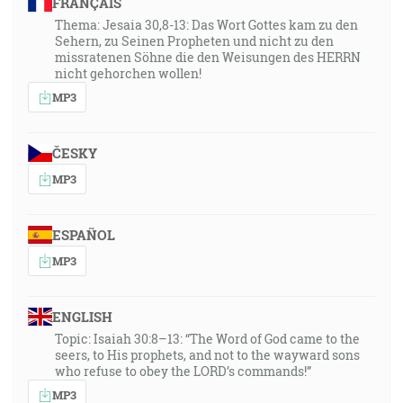
FRANÇAIS
Thema: Jesaia 30,8-13: Das Wort Gottes kam zu den
Sehern, zu Seinen Propheten und nicht zu den
missratenen Söhne die den Weisungen des HERRN
nicht gehorchen wollen!
MP3
ČESKY
MP3
ESPAÑOL
MP3
ENGLISH
Topic: Isaiah 30:8–13: “The Word of God came to the
seers, to His prophets, and not to the wayward sons
who refuse to obey the LORD’s commands!”
MP3