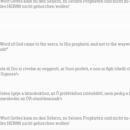
s Wort Gottes kam zu den Sehern, zu Seinen Propheten und nicht zu
des HERRN nicht gehorchen wollen!
e Word of God came to the seers, to His prophets, and not to the way
ds!”
la di Dio si rivolse ai veggenti, ai Suoi profeti, e non ai figli ribelli
l Signore!»
Isten Igéje a látnokokhoz, az Ő prófétáihoz intéződött, nem pedig a f
meskedni az ÚR utasításainak!«
s Wort Gottes kam zu den Sehern, zu Seinen Propheten und nicht zu
des HERRN nicht gehorchen wollen!