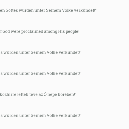
en Gottes wurden unter Seinem Volke verkündet!"
of God were proclaimed among His people!
es wurden unter Seinem Volke verkündet!"
es wurden unter Seinem Volke verkündet!"
 közhírré lettek téve az Ő népe körében!"
es wurden unter Seinem Volke verkündet!"