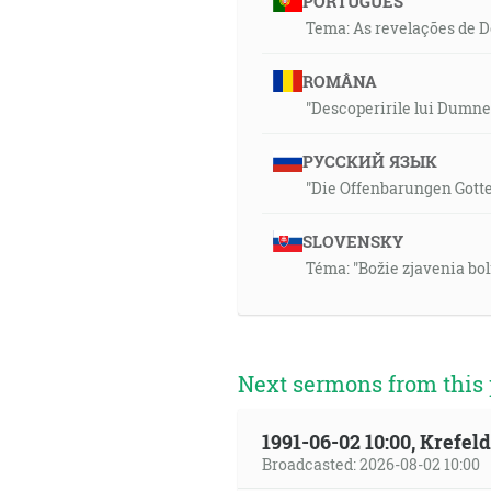
PORTUGUÊS
Tema: As revelações de 
ROMÂNA
"Descoperirile lui Dumnez
РУССКИЙ ЯЗЫК
"Die Offenbarungen Gott
SLOVENSKY
Téma: "Božie zjavenia bo
Next sermons from this 
1991-06-02 10:00, Krefe
Broadcasted: 2026-08-02 10:00