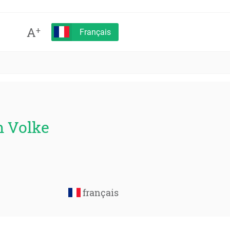
A
+
Français
m Volke
français