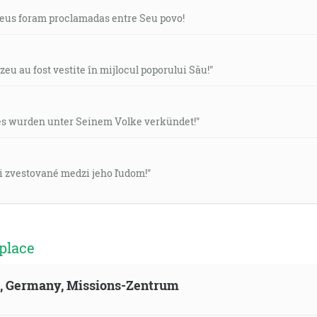
Deus foram proclamadas entre Seu povo!
eu au fost vestite în mijlocul poporului Său!"
es wurden unter Seinem Volke verkündet!"
li zvestované medzi jeho ľudom!"
place
ld, Germany, Missions-Zentrum