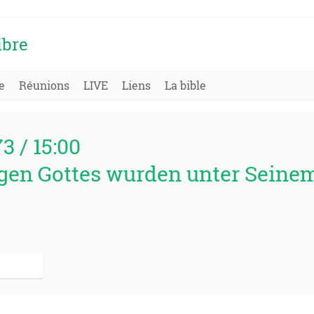
ibre
e
Réunions
LIVE
Liens
La bible
73 / 15:00
gen Gottes wurden unter Seine