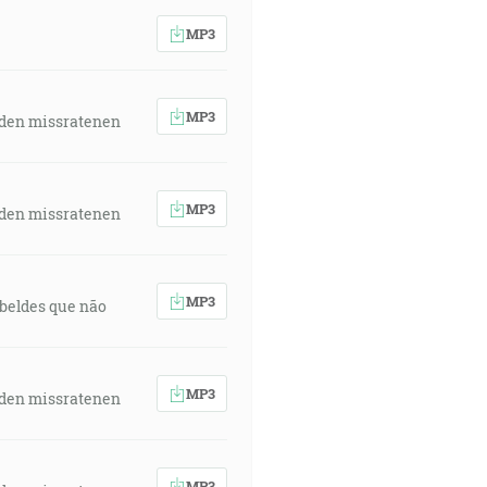
MP3
MP3
 den missratenen
MP3
 den missratenen
MP3
rebeldes que não
MP3
 den missratenen
MP3