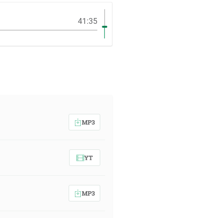
41:35
MP3
YT
MP3