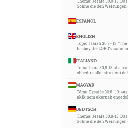
Thema: Jesaia 30,8-13: Da
Söhne die den Weisungen 
ESPAÑOL
ENGLISH
Topic: Isaiah 30:8–13: “Th
to obey the LORD’s comman
ITALIANO
Tema: Isaia 30,8-13: «La paro
obbedire alle istruzioni de
MAGYAR
Téma: Ézsaiás 30:8–13: »Az 
akik nem akarnak engedel
DEUTSCH
Thema: Jesaia 30,8-13: Da
Söhne die den Weisungen 