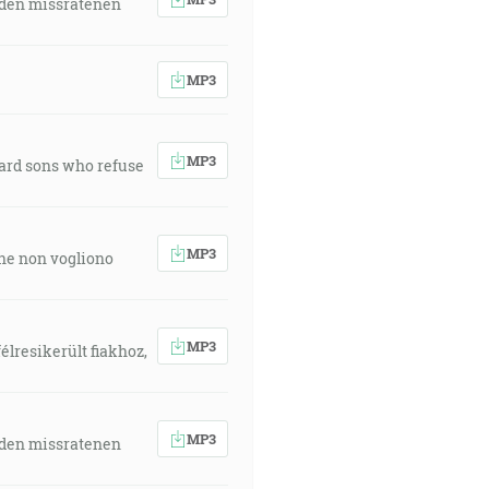
 den missratenen
MP3
MP3
ward sons who refuse
MP3
 che non vogliono
MP3
élresikerült fiakhoz,
MP3
 den missratenen