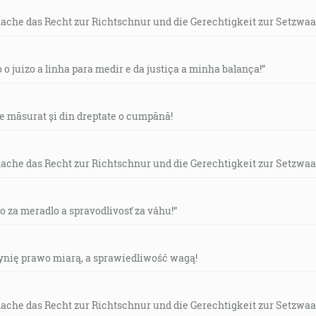
mache das Recht zur Richtschnur und die Gerechtigkeit zur Setzwaa
o o juizo a linha para medir e da justiça a minha balança!”
de măsurat și din dreptate o cumpănă!
mache das Recht zur Richtschnur und die Gerechtigkeit zur Setzwaa
vo za meradlo a spravodlivosť za váhu!“
czynię prawo miarą, a sprawiedliwość wagą!
mache das Recht zur Richtschnur und die Gerechtigkeit zur Setzwaa