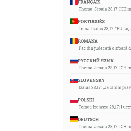
FRANÇAIS
Thema: Jesaia 28,17: ICH 
PORTUGUÊS
Tema: Isaías 28,17: “EU faç
ROMÂNA
Fac din judecată o sfoară 
РУССКИЙ ЯЗЫК
Thema: Jesaia 28,17: ICH 
SLOVENSKY
Izaiáš 28,17: „Ja činím prá
POLSKI
Temat: Izajasza 28,17: I u
DEUTSCH
Thema: Jesaia 28,17: ICH 