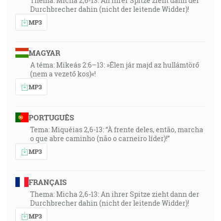
Thema: Micha 2,6-13: An ihrer Spitze zieht dann der
Durchbrecher dahin (nicht der leitende Widder)!
MP3
MAGYAR
A téma: Mikeás 2:6–13: »Élen jár majd az hullámtörő
(nem a vezető kos)«!
MP3
PORTUGUÊS
Tema: Miquéias 2,6-13: “À frente deles, então, marcha
o que abre caminho (não o carneiro líder)!”
MP3
FRANÇAIS
Thema: Micha 2,6-13: An ihrer Spitze zieht dann der
Durchbrecher dahin (nicht der leitende Widder)!
MP3