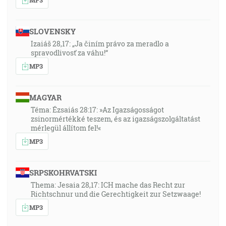
SLOVENSKY
Izaiáš 28,17: „Ja činím právo za meradlo a
spravodlivosť za váhu!“
MP3
MAGYAR
Téma: Ézsaiás 28:17: »Az Igazságosságot
zsinormértékké teszem, és az igazságszolgáltatást
mérlegül állítom fel!«
MP3
SRPSKOHRVATSKI
Thema: Jesaia 28,17: ICH mache das Recht zur
Richtschnur und die Gerechtigkeit zur Setzwaage!
MP3