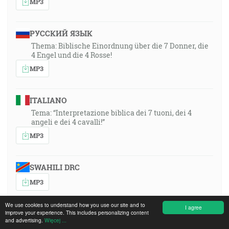
MP3
РУССКИЙ ЯЗЫК
Thema: Biblische Einordnung über die 7 Donner, die
4 Engel und die 4 Rosse!
MP3
ITALIANO
Tema: “Interpretazione biblica dei 7 tuoni, dei 4
angeli e dei 4 cavalli!”
MP3
SWAHILI DRC
MP3
We use cookies to understand how you use our site and to
I agree
improve your experience. This includes personalizing content
ČESKY
and advertising.
Więcej ...
1991-02-02-1930-czech