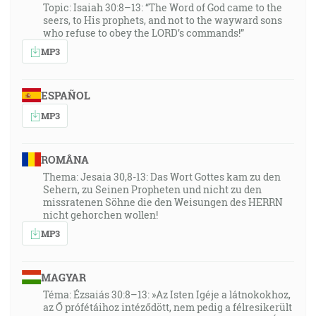
Topic: Isaiah 30:8–13: “The Word of God came to the
seers, to His prophets, and not to the wayward sons
who refuse to obey the LORD’s commands!”
MP3
ESPAÑOL
MP3
ROMÂNA
Thema: Jesaia 30,8-13: Das Wort Gottes kam zu den
Sehern, zu Seinen Propheten und nicht zu den
missratenen Söhne die den Weisungen des HERRN
nicht gehorchen wollen!
MP3
MAGYAR
Téma: Ézsaiás 30:8–13: »Az Isten Igéje a látnokokhoz,
az Ő prófétáihoz intéződött, nem pedig a félresikerült