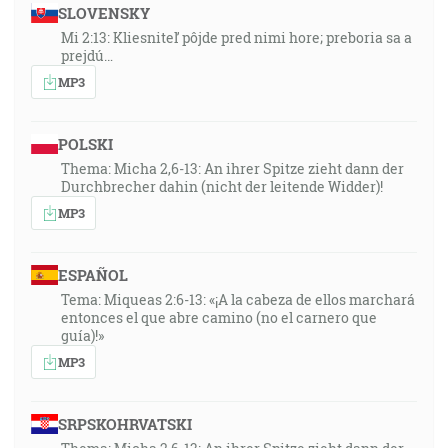
SLOVENSKY
Mi 2:13: Kliesniteľ pôjde pred nimi hore; preboria sa a
prejdú…
MP3
POLSKI
Thema: Micha 2,6-13: An ihrer Spitze zieht dann der
Durchbrecher dahin (nicht der leitende Widder)!
MP3
ESPAÑOL
Tema: Miqueas 2:6-13: «¡A la cabeza de ellos marchará
entonces el que abre camino (no el carnero que
guía)!»
MP3
SRPSKOHRVATSKI