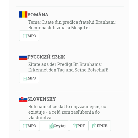
ROMÂNA
Tema: Citate din predica fratelui Branham:
Recunoasteti ziua si Mesjul ei.
MP3
РУССКИЙ ЯЗЫК
Zitate aus der Predigt Br. Branhams:
Erkennet den Tag und Seine Botschaft!
MP3
SLOVENSKY
Boh nám chce dať to najvzácnejšie, čo
existuje - a celú zem zasľúbenia do
vlastníctva.
MP3
Czytaj
PDF
EPUB