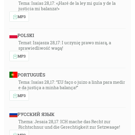
Tema: Isaías 28,17: «¡Haré de la ley mi guía y de la
justicia mi balanza!»
MP3
POLSKI
Temat: Izajasza 28,17: I uczynię prawo miarą, a
sprawiedliwość wagą!
MP3
PORTUGUÊS
Tema: Isaías 28,17: “EU faço o juizo a linha para medir
e da justiça a minha balança!”
MP3
РУССКИЙ ЯЗЫК
Thema: Jesaia 28,17: ICH mache das Recht zur
Richtschnur und die Gerechtigkeit zur Setzwaage!
MP3