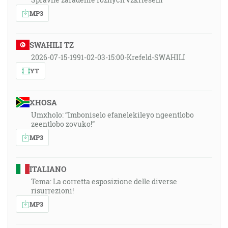
MP3
SWAHILI TZ
2026-07-15-1991-02-03-15:00-Krefeld-SWAHILI
YT
XHOSA
Umxholo: “Imboniselo efanelekileyo ngeentlobo
zeentlobo zovuko!”
MP3
ITALIANO
Tema: La corretta esposizione delle diverse
risurrezioni!
MP3