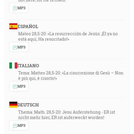
MP3
ESPAÑOL
Mateo 28,5-20: «La resurrección de Jesús: ¡Él ya no
está aquí, Ha resucitado!»
MP3
ITALIANO
Tema: Matteo 28,5-20: «La risurrezione di Gesù – Non
è più qui, è risorto!»
MP3
DEUTSCH
Thema: Math. 28,5-20: Jesu Auferstehung - ER ist
nicht mehr hier, ER ist auferweckt worden!
MP3