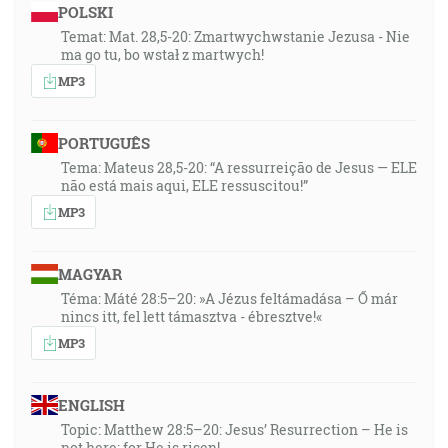
POLSKI
Temat: Mat. 28,5-20: Zmartwychwstanie Jezusa - Nie
ma go tu, bo wstał z martwych!
MP3
PORTUGUÊS
Tema: Mateus 28,5-20: “A ressurreição de Jesus — ELE
não está mais aqui, ELE ressuscitou!”
MP3
MAGYAR
Téma: Máté 28:5–20: »A Jézus feltámadása – Ő már
nincs itt, fel lett támasztva - ébresztve!«
MP3
ENGLISH
Topic: Matthew 28:5–20: Jesus’ Resurrection – He is
not here; for He is risen!