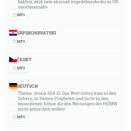
fiakhoz, akik nem akarnak engedelmeskedni az ÚR
utasításainak!«
MP3
SRPSKOHRVATSKI
MP3
ČESKY
MP3
DEUTSCH
Thema: Jesaia 30,8-13: Das Wort Gottes kam zu den
Sehern, zu Seinen Propheten und nicht zu den
missratenen Söhne die den Weisungen des HERRN
nicht gehorchen wollen!
MP3