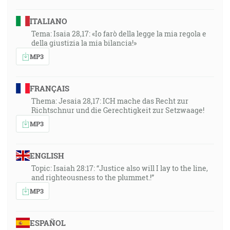
ITALIANO
Tema: Isaia 28,17: «Io farò della legge la mia regola e
della giustizia la mia bilancia!»
MP3
FRANÇAIS
Thema: Jesaia 28,17: ICH mache das Recht zur
Richtschnur und die Gerechtigkeit zur Setzwaage!
MP3
ENGLISH
Topic: Isaiah 28:17: “Justice also will I lay to the line,
and righteousness to the plummet.!”
MP3
ESPAÑOL