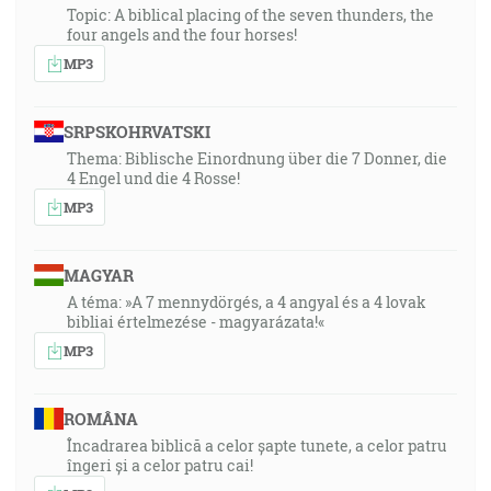
Topic: A biblical placing of the seven thunders, the
four angels and the four horses!
MP3
SRPSKOHRVATSKI
Thema: Biblische Einordnung über die 7 Donner, die
4 Engel und die 4 Rosse!
MP3
MAGYAR
A téma: »A 7 mennydörgés, a 4 angyal és a 4 lovak
bibliai értelmezése - magyarázata!«
MP3
ROMÂNA
Încadrarea biblică a celor șapte tunete, a celor patru
îngeri și a celor patru cai!