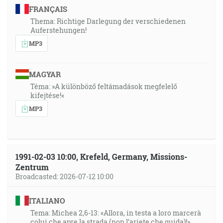
FRANÇAIS
Thema: Richtige Darlegung der verschiedenen
Auferstehungen!
MP3
MAGYAR
Téma: »A különböző feltámadások megfelelő
kifejtése!«
MP3
1991-02-03 10:00, Krefeld, Germany, Missions-
Zentrum
Broadcasted: 2026-07-12 10:00
ITALIANO
Tema: Michea 2,6-13: «Allora, in testa a loro marcerà
colui che apre la strada (non l’ariete che guida)!»