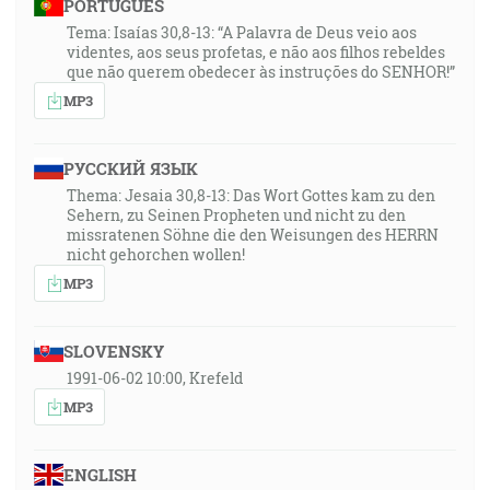
PORTUGUÊS
Tema: Isaías 30,8-13: “A Palavra de Deus veio aos
videntes, aos seus profetas, e não aos filhos rebeldes
que não querem obedecer às instruções do SENHOR!”
MP3
РУССКИЙ ЯЗЫК
Thema: Jesaia 30,8-13: Das Wort Gottes kam zu den
Sehern, zu Seinen Propheten und nicht zu den
missratenen Söhne die den Weisungen des HERRN
nicht gehorchen wollen!
MP3
SLOVENSKY
1991-06-02 10:00, Krefeld
MP3
ENGLISH