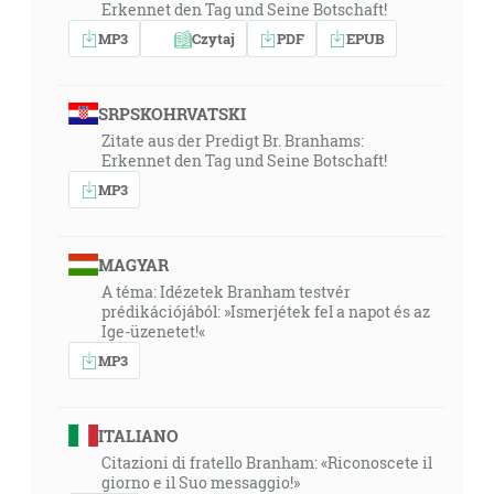
Erkennet den Tag und Seine Botschaft!
MP3
Czytaj
PDF
EPUB
SRPSKOHRVATSKI
Zitate aus der Predigt Br. Branhams:
Erkennet den Tag und Seine Botschaft!
MP3
MAGYAR
A téma: Idézetek Branham testvér
prédikációjából: »Ismerjétek fel a napot és az
Ige-üzenetet!«
MP3
ITALIANO
Citazioni di fratello Branham: «Riconoscete il
giorno e il Suo messaggio!»