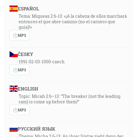
ESPAÑOL
Tema: Miqueas 2:6-13: «¡A la cabeza de ellos marchará
entonces el que abre camino (no el carnero que
guía)!»
MP3
ČESKY
1991-02-03-1000-czech
MP3
ENGLISH
Topic: Micah 2:6–13: “The breaker (not the leading
ram) is come up before them!”
MP3
РУССКИЙ ЯЗЫК
Thema: Micha 2,6-13: An ihrer Spitze zieht dann der