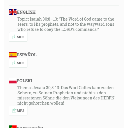
ENGLISH
Topic: Isaiah 30:8–13: “The Word of God came to the
seers, to His prophets, and not to the wayward sons
who refuse to obey the LORD’s commands!”
MP3
ESPAÑOL
MP3
POLSKI
Thema: Jesaia 30,8-13: Das Wort Gottes kam zu den
Sehern, zu Seinen Propheten und nicht zu den
missratenen Söhne die den Weisungen des HERRN
nicht gehorchen wollen!
MP3