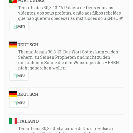
PORTUGUÊS
Tema: Isaías 30,8-13: “A Palavra de Deus veio aos
videntes, aos seus profetas, e não aos filhos rebeldes
que não querem obedecer às instruções do SENHOR!”
MP3
DEUTSCH
Thema: Jesaia 30,8-13: Das Wort Gottes kam zu den
Sehern, zu Seinen Propheten und nicht zu den
missratenen Söhne die den Weisungen des HERRN
nicht gehorchen wollen!
MP3
DEUTSCH
MP3
ITALIANO
Tema: Isaia 30,8-13: «La parola di Dio si rivolse ai