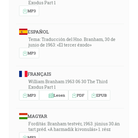
Exodus Part 1
MP3
ESPAÑOL
Tema: Traducción del Hno. Branham, 30 de
junio de 1963: «El tercer éxodo»
MP3
FRANÇAIS
William Branham 1963 06 30 The Third
Exodus Part 1
MP3
Lesen
PDF
EPUB
MAGYAR
Fordítás: Branham testvér, 1963. június 30.án
tart.préd. «A harmadik kivonulás» 1. rész
MP3