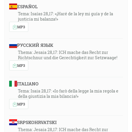
ESPAÑOL
Tema: Isaías 28,17: «¡Haré de la ley mi guía y de la
justicia mi balanza!»
MP3
РУССКИЙ ЯЗЫК
Thema: Jesaia 28,17: ICH mache das Recht zur
Richtschnur und die Gerechtigkeit zur Setzwaage!
MP3
ITALIANO
Tema: Isaia 28,17: «Io farò della legge la mia regola e
della giustizia la mia bilancia!»
MP3
SRPSKOHRVATSKI
Thema: Jesaia 28,17: ICH mache das Recht zur