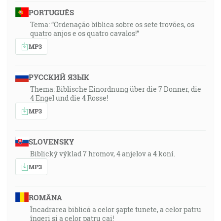
PORTUGUÊS
Tema: “Ordenação bíblica sobre os sete trovões, os
quatro anjos e os quatro cavalos!”
MP3
РУССКИЙ ЯЗЫК
Thema: Biblische Einordnung über die 7 Donner, die
4 Engel und die 4 Rosse!
MP3
SLOVENSKY
Biblický výklad 7 hromov, 4 anjelov a 4 koní.
MP3
ROMÂNA
Încadrarea biblică a celor șapte tunete, a celor patru
îngeri și a celor patru cai!