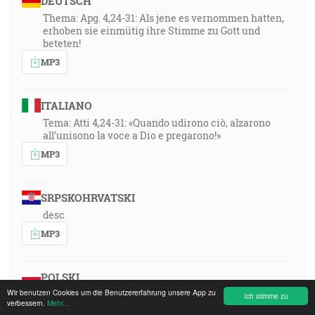
DEUTSCH
Thema: Apg. 4,24-31: Als jene es vernommen hatten,
erhoben sie einmütig ihre Stimme zu Gott und
beteten!
MP3
ITALIANO
Tema: Atti 4,24-31: «Quando udirono ciò, alzarono
all’unisono la voce a Dio e pregarono!»
MP3
SRPSKOHRVATSKI
desc
MP3
POLSKI
Wir benutzen Cookies um die Benutzererfahrung unsere App zu
Thema: Apg. 4,24-31: Als jene es vernommen hatten,
Ich stimme zu
verbessern.
Mehr...
erhoben sie einmütig ihre Stimme zu Gott und