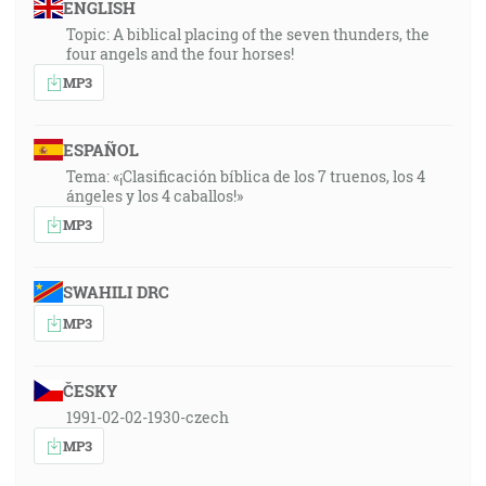
ENGLISH
Topic: A biblical placing of the seven thunders, the
four angels and the four horses!
MP3
ESPAÑOL
Tema: «¡Clasificación bíblica de los 7 truenos, los 4
ángeles y los 4 caballos!»
MP3
SWAHILI DRC
MP3
ČESKY
1991-02-02-1930-czech
MP3