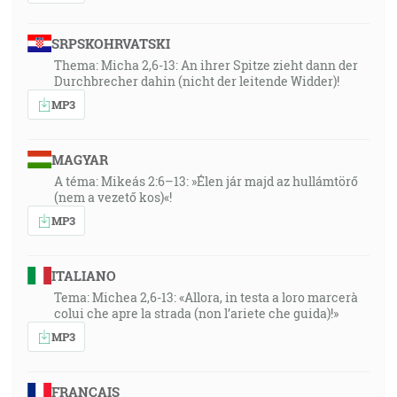
SRPSKOHRVATSKI
Thema: Micha 2,6-13: An ihrer Spitze zieht dann der
Durchbrecher dahin (nicht der leitende Widder)!
MP3
MAGYAR
A téma: Mikeás 2:6–13: »Élen jár majd az hullámtörő
(nem a vezető kos)«!
MP3
ITALIANO
Tema: Michea 2,6-13: «Allora, in testa a loro marcerà
colui che apre la strada (non l’ariete che guida)!»
MP3
FRANÇAIS