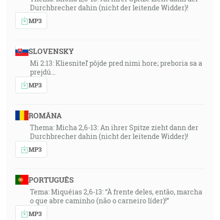
Durchbrecher dahin (nicht der leitende Widder)!
MP3
SLOVENSKY
Mi 2:13: Kliesniteľ pôjde pred nimi hore; preboria sa a
prejdú…
MP3
ROMÂNA
Thema: Micha 2,6-13: An ihrer Spitze zieht dann der
Durchbrecher dahin (nicht der leitende Widder)!
MP3
PORTUGUÊS
Tema: Miquéias 2,6-13: “À frente deles, então, marcha
o que abre caminho (não o carneiro líder)!”
MP3