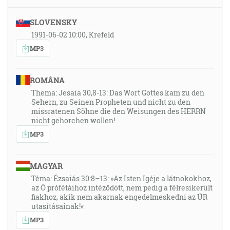
SLOVENSKY
1991-06-02 10:00, Krefeld
MP3
ROMÂNA
Thema: Jesaia 30,8-13: Das Wort Gottes kam zu den
Sehern, zu Seinen Propheten und nicht zu den
missratenen Söhne die den Weisungen des HERRN
nicht gehorchen wollen!
MP3
MAGYAR
Téma: Ézsaiás 30:8–13: »Az Isten Igéje a látnokokhoz,
az Ő prófétáihoz intéződött, nem pedig a félresikerült
fiakhoz, akik nem akarnak engedelmeskedni az ÚR
utasításainak!«
MP3