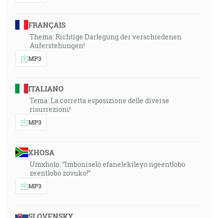
FRANÇAIS
Thema: Richtige Darlegung der verschiedenen
Auferstehungen!
MP3
ITALIANO
Tema: La corretta esposizione delle diverse
risurrezioni!
MP3
XHOSA
Umxholo: “Imboniselo efanelekileyo ngeentlobo
zeentlobo zovuko!”
MP3
SLOVENSKY