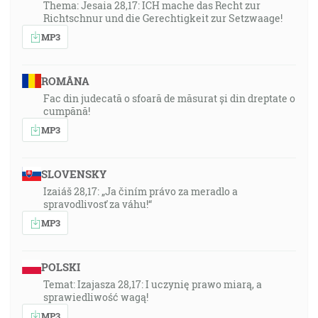
Thema: Jesaia 28,17: ICH mache das Recht zur
Richtschnur und die Gerechtigkeit zur Setzwaage!
MP3
ROMÂNA
Fac din judecată o sfoară de măsurat și din dreptate o
cumpănă!
MP3
SLOVENSKY
Izaiáš 28,17: „Ja činím právo za meradlo a
spravodlivosť za váhu!“
MP3
POLSKI
Temat: Izajasza 28,17: I uczynię prawo miarą, a
sprawiedliwość wagą!
MP3