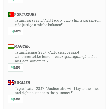
PORTUGUÊS
Tema: Isaías 28,17: “EU faço o juizo a linha para medir
e da justiça a minha balança!”
MP3
MAGYAR
Téma: Ézsaiás 28:17: »Az Igazságosságot
zsinormértékké teszem, és az igazságszolgáltatást
mérlegül állítom fel!«
MP3
ENGLISH
Topic: Isaiah 28:17: “Justice also will I lay to the line,
and righteousness to the plummet.!”
MP3