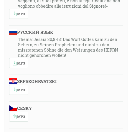
veggenti, ai Suoi profeti, e non ai figli ribelli che non
vogliono obbedire alle istruzioni del Signore!»
MP3
РУССКИЙ ЯЗЫК
Thema: Jesaia 30,8-13: Das Wort Gottes kam zu den
Sehern, zu Seinen Propheten und nicht zu den
missratenen Söhne die den Weisungen des HERRN
nicht gehorchen wollen!
MP3
SRPSKOHRVATSKI
MP3
ČESKY
MP3