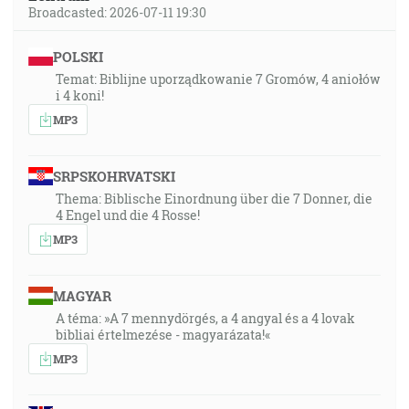
Broadcasted: 2026-07-11 19:30
POLSKI
Temat: Biblijne uporządkowanie 7 Gromów, 4 aniołów
i 4 koni!
MP3
SRPSKOHRVATSKI
Thema: Biblische Einordnung über die 7 Donner, die
4 Engel und die 4 Rosse!
MP3
MAGYAR
A téma: »A 7 mennydörgés, a 4 angyal és a 4 lovak
bibliai értelmezése - magyarázata!«
MP3