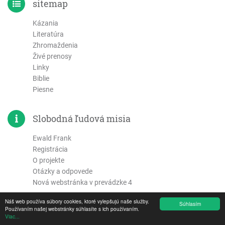
sitemap
Kázania
Literatúra
Zhromaždenia
Živé prenosy
Linky
Biblie
Piesne
Slobodná ľudová misia
Ewald Frank
Registrácia
O projekte
Otázky a odpovede
Nová webstránka v prevádzke 4
Náš web používa súbory cookies, ktoré vylepšujú naše služby.
Súhlasím
Používaním našej webstránky súhlasíte s ich používaním.
Napíšte nám
Viac...