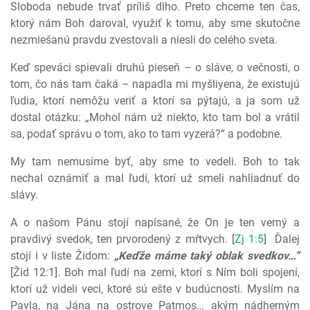
Sloboda nebude trvať príliš dlho. Preto chceme ten čas,
ktorý nám Boh daroval, využiť k tomu, aby sme skutočne
nezmiešanú pravdu zvestovali a niesli do celého sveta.
Keď speváci spievali druhú pieseň – o sláve, o večnosti, o
tom, čo nás tam čaká – napadla mi myšliyena, že existujú
ľudia, ktorí nemôžu veriť a ktorí sa pýtajú, a ja som už
dostal otázku: „Mohol nám už niekto, kto tam bol a vrátil
sa, podať správu o tom, ako to tam vyzerá?“ a podobne.
My tam nemusíme byť, aby sme to vedeli. Boh to tak
nechal oznámiť a mal ľudí, ktorí už smeli nahliadnuť do
slávy.
A o našom Pánu stojí napísané, že On je ten verný a
pravdivý svedok, ten prvorodený z mŕtvych. [
Zj 1:5
]
Ďalej
stojí i v liste Židom:
„Keďže máme taký oblak svedkov…”
[Žid 12:1]. Boh mal ľudí na zemi, ktorí s Ním boli spojení,
ktorí už videli veci, ktoré sú ešte v budúcnosti. Myslím na
Pavla, na Jána na ostrove Patmos… akým nádherným