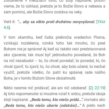
zostaneme v medziach toho, čo stojí napísané, potom
vieme, že to súhlasí, pretože je to Božie Slovo a nebesia a
zem pominú, ale Božie Slovo zostáva na veky.
Verš 6:
“… aby sa nikto proti druhému nevyvyšoval.
[
1Kor
4:6
].
V tom okamihu, keď ľudia prekročia svedectvo Písma,
vznikajú rozdelenia, vzniká toho tak mnoho, čo pred
Bohom nie je správne! Aj keď sú takéto veci predstavované
ako zjavenie, tak musí byť jednoducho povedané, že Boh
na nič nezabudol – to, čo chcel povedať, to povedal, to, čo
chcel zjaviť, to zjavil, to, čo chcel, aby bolo učené, to nechal
vyučiť, pretože všetko, čo patrí ku spásnej rade nášho
Boha, je v tomto Božom Slove obsiahnuté.
Nikto nesmie nič pridávať, ale ani nič odoberať. [
Zj 22:19
]
Aj toto napomenutie si musíme vziať k srdcu, pretože oboje
stojí napísané.
„Beda tomu, kto niečo pridá…“
, rovnako ako
„Beda tomu, kto niečo uberie (odstráni)…“
A preto nech