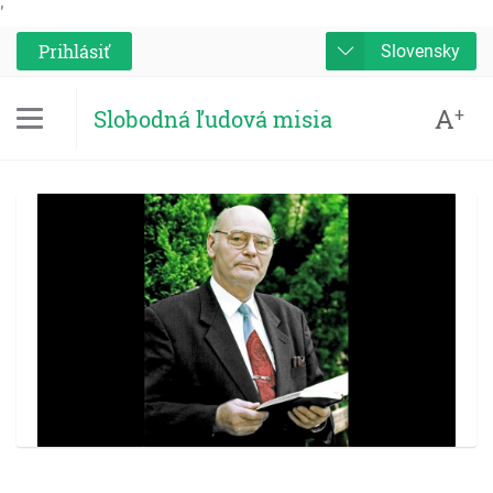
'
Prihlásiť
Slovensky
A
+
Slobodná ľudová misia