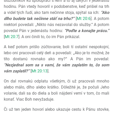
služobníkov ku spolupráci s Ním a to aj takých v jedenástu
hodinu. Pán vtedy hovoril v podobenstve, keď prišiel na trh
a videl tých ľudí, ako tam nečinne stoja, spýtal sa ich:
“Ako
dlho budete tak nečinne stáť na trhu?”
[
Mt 20:6
]. A potom
niektorí povedali: „Nikto nás nezavolal do služby.“ A potom
povedal Pán v jedenástu hodinu:
“Poďte a konajte prácu.”
[
Mt 20:7
]. A oni činili to, čo im Pán prikázal.
A keď potom prišlo zúčtovanie, boli tí ostatní nespokojní,
lebo oni pracovali celý deň a povedali: „Ako je to možné, že
títo dostanú rovnako ako my?“ A Pán im povedal:
“Nezjednal som sa s vami, že vám zaplatím to, čo som
vám zaplatil?”
[
Mt 20:13
].
On dal rovnakú odplatu všetkým, či už pracovali mnoho
alebo málo, dlho alebo krátko. Dôležité je, že počuli Jeho
volanie, dali sa do diela a boli nájdení verní v tom, čo mali
konať. Viac Boh nevyžaduje.
Či už ten jeden hovorí alebo ukazuje cestu k Pánu stovke,