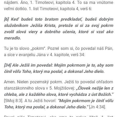
nájdem. Áno, 1. Timoteovi, kapitola 4. To sa ma vnútorne
veľmi dotklo. 1. list Timoteovi, kapitola 4, verš 6:
[6] Keď budeš toto bratom predkladať, budeš dobrým
služobníkom Ježiša Krista, pretože si si za svoj pokrm
zvolil slová viery a dobrého učenia, ktoré si vzal ako
meradlo.
Tu je to slovo „pokrm“. Pozrel som si, čo povedal náš Pán,
a síce v evanjeliu Jána v 4. kapitole, verš 34:
[34] Ale Ježiš im povedal: Mojím pokrmom je to, aby som
činil vôľu Toho, ktorý ma poslal, a dokonal Jeho dielo.
Amen. Nielen pozemský pokrm. Ježiš to povedal ohľadom
starozákonného slova v 5. Mojžišovej:
„Človek nežije len z
chleba, ale z každého slova, ktoré vychádza z úst Božích.”
[5Moj 8:3]. A tu Ježiš hovorí:
“Mojím pokrmom je činiť vôľu
Toho, ktorý ma poslal, a dokonal Jeho dielo.”
[Jn 4:34].