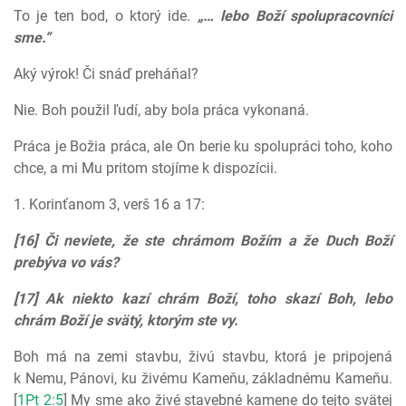
To je ten bod, o ktorý ide.
„… lebo Boží spolupracovníci
sme.“
Aký výrok! Či snáď preháňal?
Nie. Boh použil ľudí, aby bola práca vykonaná.
Práca je Božia práca, ale On berie ku spolupráci toho, koho
chce, a mi Mu pritom stojíme k dispozícii.
1. Korinťanom 3, verš 16 a 17:
[16] Či neviete, že ste chrámom Božím a že Duch Boží
prebýva vo vás?
[17] Ak niekto kazí chrám Boží, toho skazí Boh, lebo
chrám Boží je svätý, ktorým ste vy.
Boh má na zemi stavbu, živú stavbu, ktorá je pripojená
k Nemu, Pánovi, ku živému Kameňu, základnému Kameňu.
[
1Pt 2:5
] My sme ako živé stavebné kamene do tejto svätej