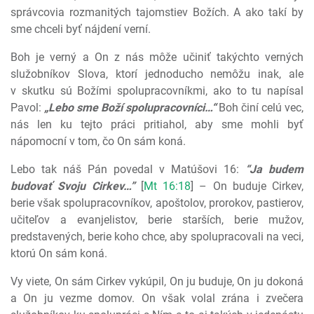
správcovia rozmanitých tajomstiev Božích. A ako takí by
sme chceli byť nájdení verní.
Boh je verný a On z nás môže učiniť takýchto verných
služobníkov Slova, ktorí jednoducho nemôžu inak, ale
v skutku sú Božími spolupracovníkmi, ako to tu napísal
Pavol:
„Lebo sme Boží spolupracovníci…“
Boh činí celú vec,
nás len ku tejto práci pritiahol, aby sme mohli byť
nápomocní v tom, čo On sám koná.
Lebo tak náš Pán povedal v Matúšovi 16:
“Ja budem
budovať Svoju Cirkev…”
[
Mt 16:18
] – On buduje Cirkev,
berie však spolupracovníkov, apoštolov, prorokov, pastierov,
učiteľov a evanjelistov, berie starších, berie mužov,
predstavených, berie koho chce, aby spolupracovali na veci,
ktorú On sám koná.
Vy viete, On sám Cirkev vykúpil, On ju buduje, On ju dokoná
a On ju vezme domov. On však volal zrána i zvečera