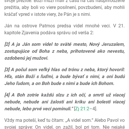
svoje prežitie. Boží muži mali z času na čas nadprirodzené
prežitia, aby boli vo viere posilnení, povzbudení, aby mohli
kráčať vpred v istote viery, že Pán je s nimi.
Ján na ostrove Patmos predsa videl mnohé veci. V 21.
kapitole Zjavenia podáva správu od verša 2:
[2] A ja Ján som videl to sväté mesto, Nový Jeruzalem,
zostupujúce od Boha z neba, prihotovené ako nevestu,
ozdobenú jej mužovi.
[3] A počul som veľký hlas od trónu z neba, ktorý hovoril:
Hľa, stán Boží s ľuďmi, a bude bývať s nimi, a oni budú
Jeho ľudom, a on Boh bude s nimi a bude ich Bohom.
[4] A Boh zotrie každú slzu z ich očí, a smrti už viacej
nebude, nebude ani žalosti ani kriku ani bolesti viacej
nebude, lebo prvé veci pominuli.”
[
Zj 21:2
–4].
Vždy ma poteší, keď tu čítam: „A videl som.“ Alebo Pavol vo
svojej správe: On videl, on zažil, bol pri tom. Nie nejaké