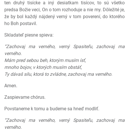
ten druhý tisícke a iný desiatkam tisícov, to sú všetko
predsa Božie veci, On o tom rozhoduje a nie my. Dôležité je,
že by bol každý nájdený verný v tom poverení, do ktorého
ho Boh postavil.
Skladateľ piesne spieva:
“Zachovaj ma verného, verný Spasiteľu, zachovaj ma
verného.
Mám pred sebou beh, ktorým musím ísť,
mnoho bojov, v ktorých musím obstáť,
Ty dávaš silu, ktorá to zvládne, zachovaj ma verného.
Amen.
Zaspievame chórus.
Povstaneme k tomu a budeme sa hneď modliť.
“Zachovaj ma verného, verný Spasiteľu, zachovaj ma
verného.