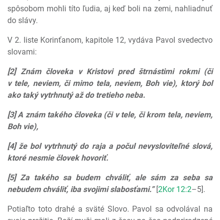
spôsobom mohli títo ľudia, aj keď boli na zemi, nahliadnuť
do slávy.
V 2. liste Korinťanom, kapitole 12, vydáva Pavol svedectvo
slovami:
[2] Znám človeka v Kristovi pred štrnástimi rokmi (či
v tele, neviem, či mimo tela, neviem, Boh vie), ktorý bol
ako taký vytrhnutý až do tretieho neba.
[3] A znám takého človeka (či v tele, či krom tela, neviem,
Boh vie),
[4] že bol vytrhnutý do raja a počul nevysloviteľné slová,
ktoré nesmie človek hovoriť.
[5] Za takého sa budem chváliť, ale sám za seba sa
nebudem chváliť, iba svojimi slabosťami.”
[
2Kor 12:2
–5].
Potiaľto toto drahé a sväté Slovo. Pavol sa odvolával na