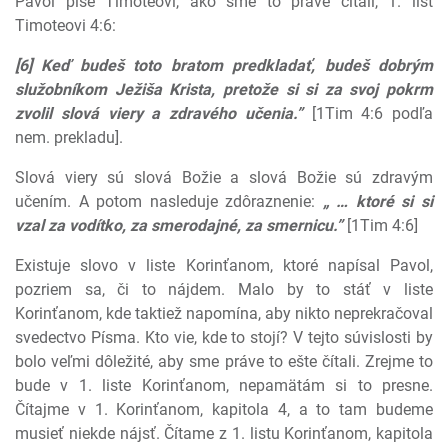
Pavol píše Timoteovi, ako sme to práve čítali, 1. list
Timoteovi 4:6:
[6] Keď budeš toto bratom predkladať, budeš dobrým
služobníkom Ježiša Krista, pretože si si za svoj pokrm
zvolil slová viery a zdravého učenia.”
[1Tim 4:6 podľa
nem. prekladu].
Slová viery sú slová Božie a slová Božie sú zdravým
učením. A potom nasleduje zdôraznenie:
„ … ktoré si si
vzal za vodítko, za smerodajné, za smernicu.”
[1Tim 4:6]
Existuje slovo v liste Korinťanom, ktoré napísal Pavol,
pozriem sa, či to nájdem. Malo by to stáť v liste
Korinťanom, kde taktiež napomína, aby nikto neprekračoval
svedectvo Písma. Kto vie, kde to stojí? V tejto súvislosti by
bolo veľmi dôležité, aby sme práve to ešte čítali. Zrejme to
bude v 1. liste Korinťanom, nepamätám si to presne.
Čítajme v 1. Korinťanom, kapitola 4, a to tam budeme
musieť niekde nájsť. Čítame z 1. listu Korinťanom, kapitola