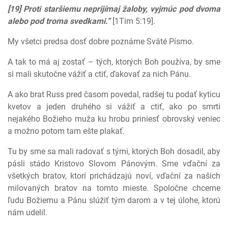
[19] Proti staršiemu neprijímaj žaloby, vyjmúc pod dvoma
alebo pod troma svedkami.”
[1Tim 5:19].
My všetci predsa dosť dobre poznáme Sväté Písmo.
A tak to má aj zostať – tých, ktorých Boh používa, by sme
si mali skutočne vážiť a ctiť, ďakovať za nich Pánu.
A ako brat Russ pred časom povedal, radšej tu podať kyticu
kvetov a jeden druhého si vážiť a ctiť, ako po smrti
nejakého Božieho muža ku hrobu priniesť obrovský veniec
a možno potom tam ešte plakať.
Tu by sme sa mali radovať s tými, ktorých Boh dosadil, aby
pásli stádo Kristovo Slovom Pánovým. Sme vďační za
všetkých bratov, ktorí prichádzajú noví, vďační za našich
milovaných bratov na tomto mieste. Spoločne chceme
ľudu Božiemu a Pánu slúžiť tým darom a v tej úlohe, ktorú
nám udelil.