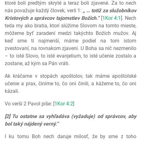
ktoré boli predtým skryté a teraz boli zjavené. Za to nech
nás považuje každý človek, verš 1:
„ … totiž za služobníkov
Kristových a správcov tajomstiev Božích.”
[
1Kor 4:1
]. Nech
teda my ako bratia, ktorí slúžime Slovom na tomto mieste,
môžeme byť zaradení medzi takýchto Božích mužov. Aj
keď sme tí najmenší, máme podiel na tom istom
zvestovaní, na rovnakom zjavení. U Boha sa nič nezmenilo
– to isté Slovo, to isté evanjelium, to isté učenie zostalo a
zostane, až kým sa Pán vráti.
Ak kráčame v stopách apoštolov, tak máme apoštolské
učenie a prax, činíme to, čo oni činili, a kážeme to, čo oni
kázali.
Vo verši 2 Pavol píše: [
1Kor 4:2
]
[2] Tu ostatne sa vyhľadáva (vyžaduje) od správcov, aby
bol taký nájdený verný.”
I ku tomu Boh nech daruje milosť, že by sme z toho