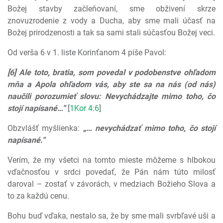
Božej stavby začleňovaní, sme obživení skrze
znovuzrodenie z vody a Ducha, aby sme mali účasť na
Božej prirodzenosti a tak sa sami stali súčasťou Božej veci.
Od verša 6 v 1. liste Korinťanom 4 píše Pavol:
[6] Ale toto, bratia, som povedal v podobenstve ohľadom
mňa a Apola ohľadom vás, aby ste sa na nás (od nás)
naučili porozumieť slovu: Nevychádzajte mimo toho, čo
stojí napísané…”
[
1Kor 4:6
]
Obzvlášť myšlienka:
„… nevychádzať mimo toho, čo stojí
napísané.“
Verím, že my všetci na tomto mieste môžeme s hlbokou
vďačnosťou v srdci povedať, že Pán nám túto milosť
daroval – zostať v závorách, v medziach Božieho Slova a
to za každú cenu.
Bohu buď vďaka, nestalo sa, že by sme mali svrbľavé uši a