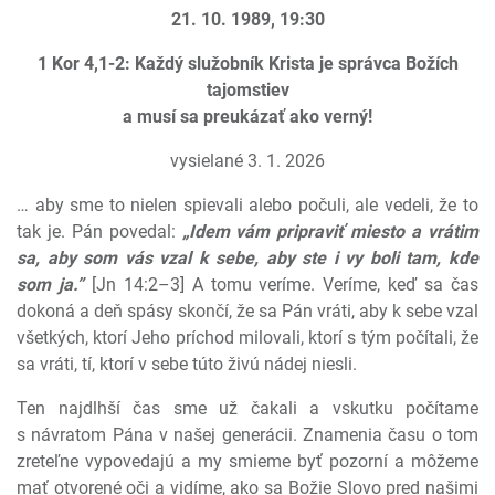
21. 10. 1989, 19:30
1 Kor 4,1-2: Každý služobník Krista je správca Božích
tajomstiev
a musí sa preukázať ako verný!
vysielané 3. 1. 2026
… aby sme to nielen spievali alebo počuli, ale vedeli, že to
tak je. Pán povedal:
„Idem vám pripraviť miesto a vrátim
sa, aby som vás vzal k sebe, aby ste i vy boli tam, kde
som ja.”
[Jn 14:2–3] A tomu veríme. Veríme, keď sa čas
dokoná a deň spásy skončí, že sa Pán vráti, aby k sebe vzal
všetkých, ktorí Jeho príchod milovali, ktorí s tým počítali, že
sa vráti, tí, ktorí v sebe túto živú nádej niesli.
Ten najdlhší čas sme už čakali a vskutku počítame
s návratom Pána v našej generácii. Znamenia času o tom
zreteľne vypovedajú a my smieme byť pozorní a môžeme
mať otvorené oči a vidíme, ako sa Božie Slovo pred našimi