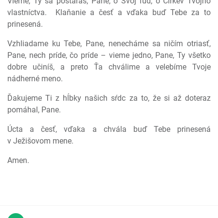
Vieme, Ty sa postaráš, Pane, o Svoj ľud, o Cirkev Tvojho
vlastníctva.
Klaňanie a česť a vďaka buď Tebe za to
prinesená.
Vzhliadame ku Tebe, Pane, nenecháme sa ničím otriasť,
Pane, nech príde, čo príde – vieme jedno, Pane, Ty všetko
dobre učiníš, a preto Ťa chválime a velebíme Tvoje
nádherné meno.
Ďakujeme Ti z hĺbky našich sŕdc za to, že si až doteraz
pomáhal, Pane.
Úcta a česť, vďaka a chvála buď Tebe prinesená
v Ježišovom mene.
Amen.