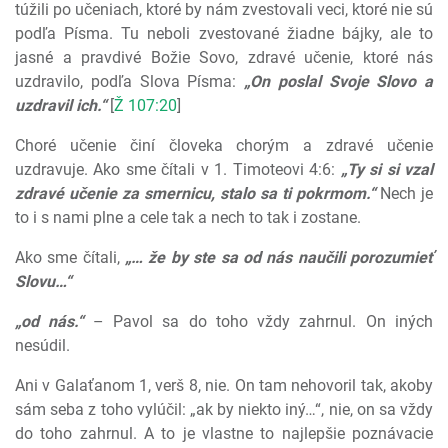
túžili po učeniach, ktoré by nám zvestovali veci, ktoré nie sú
podľa Písma. Tu neboli zvestované žiadne bájky, ale to
jasné a pravdivé Božie Sovo, zdravé učenie, ktoré nás
uzdravilo, podľa Slova Písma:
„On poslal Svoje Slovo a
uzdravil ich.“
[
Ž 107:20
]
Choré učenie činí človeka chorým a zdravé učenie
uzdravuje. Ako sme čítali v 1. Timoteovi 4:6:
„Ty si si vzal
zdravé učenie za smernicu, stalo sa ti pokrmom.“
Nech je
to i s nami plne a cele tak a nech to tak i zostane.
Ako sme čítali,
„… že by ste sa od nás naučili porozumieť
Slovu…“
„od nás.“
– Pavol sa do toho vždy zahrnul. On iných
nesúdil.
Ani v Galaťanom 1, verš 8, nie. On tam nehovoril tak, akoby
sám seba z toho vylúčil: „ak by niekto iný…“, nie, on sa vždy
do toho zahrnul. A to je vlastne to najlepšie poznávacie