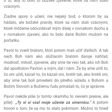
o to, aby to bolo to božské zjavenie, ktoré sa nám stalo
vzácnym.
Žiadne spory o učení, nie nejaký bod, o ktorom by sa
hádalo, ale božské pravdy, ktoré sa nám stali vzácnymi,
ktoré môžeme odovzdávať iným ďalej v rovnakom duchu a
v rovnakom zjavení, ako to bolo dané Božím mužom na
počiatku.
Pavol to zveril bratom, ktorí potom mali učiť ďalších. A tak
nech Boh nám ako slúžiacim bratom daruje náhľad,
múdrosť, milosť, zjavenie, aby sme tie veci tak, ako ich Boh
dal apoštolovi Pavlovi a iným, dal i nám. Že by sme učili to,
čo oni učili, kázali to, čo kázali oni, krstili tak, ako krstili oni,
aby sme tak boli privedení do plného súladu s Bohom a
Božím Slovom a Božiemu ľudu prinášali to, čo je správne.
Pavol niekde píše (v tomto okamihu to neviem presne, ale
píše):
„Ty si si vzal moje učenie za smernicu.“
A potom
hovorí o tom, že sa mu to stalo pokrmom. Možno to hneď