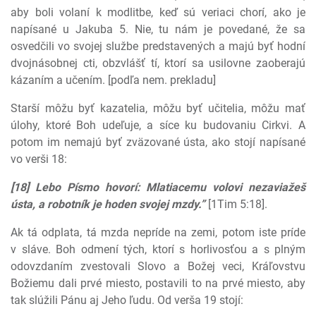
aby boli volaní k modlitbe, keď sú veriaci chorí, ako je
napísané u Jakuba 5. Nie, tu nám je povedané, že sa
osvedčili vo svojej službe predstavených a majú byť hodní
dvojnásobnej cti, obzvlášť tí, ktorí sa usilovne zaoberajú
kázaním a učením. [podľa nem. prekladu]
Starší môžu byť kazatelia, môžu byť učitelia, môžu mať
úlohy, ktoré Boh udeľuje, a síce ku budovaniu Cirkvi. A
potom im nemajú byť zväzované ústa, ako stojí napísané
vo verši 18:
[18] Lebo Písmo hovorí: Mlatiacemu volovi nezaviažeš
ústa, a robotník je hoden svojej mzdy.”
[1Tim 5:18].
Ak tá odplata, tá mzda nepríde na zemi, potom iste príde
v sláve. Boh odmení tých, ktorí s horlivosťou a s plným
odovzdaním zvestovali Slovo a Božej veci, Kráľovstvu
Božiemu dali prvé miesto, postavili to na prvé miesto, aby
tak slúžili Pánu aj Jeho ľudu. Od verša 19 stojí: