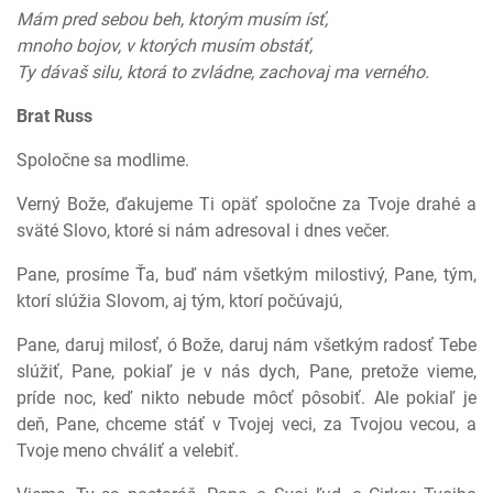
Mám pred sebou beh, ktorým musím ísť,
mnoho bojov, v ktorých musím obstáť,
Ty dávaš silu, ktorá to zvládne, zachovaj ma verného.
Brat Russ
Spoločne sa modlime.
Verný Bože, ďakujeme Ti opäť spoločne za Tvoje drahé a
sväté Slovo, ktoré si nám adresoval i dnes večer.
Pane, prosíme Ťa, buď nám všetkým milostivý, Pane, tým,
ktorí slúžia Slovom, aj tým, ktorí počúvajú,
Pane, daruj milosť, ó Bože, daruj nám všetkým radosť Tebe
slúžiť, Pane, pokiaľ je v nás dych, Pane, pretože vieme,
príde noc, keď nikto nebude môcť pôsobiť. Ale pokiaľ je
deň, Pane, chceme stáť v Tvojej veci, za Tvojou vecou, a
Tvoje meno chváliť a velebiť.