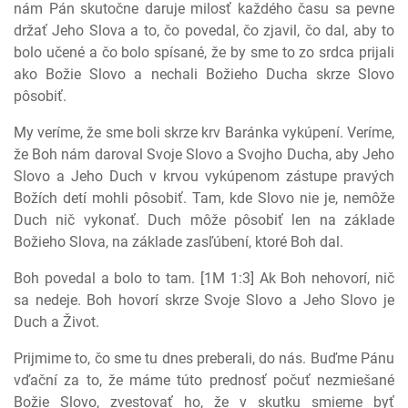
nám Pán skutočne daruje milosť každého času sa pevne
držať Jeho Slova a to, čo povedal, čo zjavil, čo dal, aby to
bolo učené a čo bolo spísané, že by sme to zo srdca prijali
ako Božie Slovo a nechali Božieho Ducha skrze Slovo
pôsobiť.
My veríme, že sme boli skrze krv Baránka vykúpení. Veríme,
že Boh nám daroval Svoje Slovo a Svojho Ducha, aby Jeho
Slovo a Jeho Duch v krvou vykúpenom zástupe pravých
Božích detí mohli pôsobiť. Tam, kde Slovo nie je, nemôže
Duch nič vykonať. Duch môže pôsobiť len na základe
Božieho Slova, na základe zasľúbení, ktoré Boh dal.
Boh povedal a bolo to tam. [1M 1:3] Ak Boh nehovorí, nič
sa nedeje. Boh hovorí skrze Svoje Slovo a Jeho Slovo je
Duch a Život.
Prijmime to, čo sme tu dnes preberali, do nás. Buďme Pánu
vďační za to, že máme túto prednosť počuť nezmiešané
Božie Slovo, zvestovať ho, že v skutku smieme byť