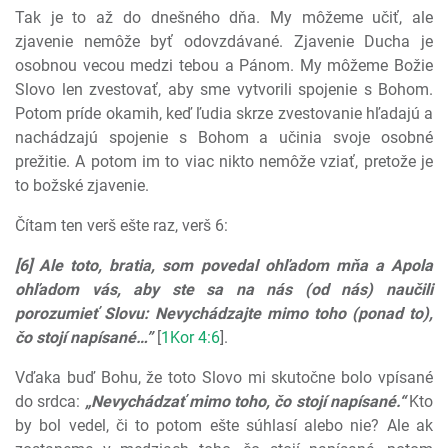
Tak je to až do dnešného dňa. My môžeme učiť, ale
zjavenie nemôže byť odovzdávané. Zjavenie Ducha je
osobnou vecou medzi tebou a Pánom. My môžeme Božie
Slovo len zvestovať, aby sme vytvorili spojenie s Bohom.
Potom príde okamih, keď ľudia skrze zvestovanie hľadajú a
nachádzajú spojenie s Bohom a učinia svoje osobné
prežitie. A potom im to viac nikto nemôže vziať, pretože je
to božské zjavenie.
Čítam ten verš ešte raz, verš 6:
[6] Ale toto, bratia, som povedal ohľadom mňa a Apola
ohľadom vás, aby ste sa na nás (od nás) naučili
porozumieť Slovu: Nevychádzajte mimo toho (ponad to),
čo stojí napísané…”
[
1Kor 4:6
].
Vďaka buď Bohu, že toto Slovo mi skutočne bolo vpísané
do srdca:
„Nevychádzať mimo toho, čo stojí napísané.“
Kto
by bol vedel, či to potom ešte súhlasí alebo nie? Ale ak