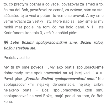
to, čo predtým poznal a čo vedel, považoval za smeti a to,
čo mu dal Boh, považoval za cenné, za vzácne, sám sa stal
súčasťou tejto veci a potom to verne spravoval. A my sme
veľmi vďační za všetky listy, ktoré napísal, aby sme aj my
mohli mať podiel na tom, čo mu bolo dané. V 1. liste
Korinťanom, kapitola 3, verš 9, apoštol píše:
[9] Lebo Božími spolupracovníkmi sme, Božou rolou,
Božou stavbou ste.
Predstavte si to!
My tu by sme povedali: „My ako bratia spolupracujeme
dohromady, sme spolupracovníci na tej istej veci…“ A tu
Pavol píše:
„Pretože
Božími
spolupracovníkmi sme.“
Nie
spolupracovníkmi nejakej denominácie, nejakej cirkvi,
nejakého brata – Boží spolupracovníci, ktorí smú
spolupracovať na veci Božej, majú podiel na tom, čo Boh
koná.