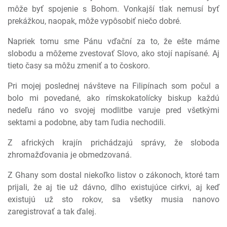
môže byť spojenie s Bohom. Vonkajší tlak nemusí byť
prekážkou, naopak, môže vypôsobiť niečo dobré.
Napriek tomu sme Pánu vďační za to, že ešte máme
slobodu a môžeme zvestovať Slovo, ako stojí napísané. Aj
tieto časy sa môžu zmeniť a to čoskoro.
Pri mojej poslednej návšteve na Filipínach som počul a
bolo mi povedané, ako rímskokatolícky biskup každú
nedeľu ráno vo svojej modlitbe varuje pred všetkými
sektami a podobne, aby tam ľudia nechodili.
Z afrických krajín prichádzajú správy, že sloboda
zhromažďovania je obmedzovaná.
Z Ghany som dostal niekoľko listov o zákonoch, ktoré tam
prijali, že aj tie už dávno, dlho existujúce cirkvi, aj keď
existujú už sto rokov, sa všetky musia nanovo
zaregistrovať a tak ďalej.