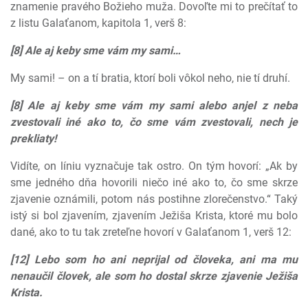
znamenie pravého Božieho muža. Dovoľte mi to prečítať to
z listu Galaťanom, kapitola 1, verš 8:
[8] Ale aj keby sme vám my sami…
My sami! – on a tí bratia, ktorí boli vôkol neho, nie tí druhí.
[8] Ale aj keby sme vám my sami alebo anjel z neba
zvestovali iné ako to, čo sme vám zvestovali, nech je
prekliaty!
Vidíte, on líniu vyznačuje tak ostro. On tým hovorí: „Ak by
sme jedného dňa hovorili niečo iné ako to, čo sme skrze
zjavenie oznámili, potom nás postihne zlorečenstvo.“ Taký
istý si bol zjavením, zjavením Ježiša Krista, ktoré mu bolo
dané, ako to tu tak zreteľne hovorí v Galaťanom 1, verš 12:
[12] Lebo som ho ani neprijal od človeka, ani ma mu
nenaučil človek, ale som ho dostal skrze zjavenie Ježiša
Krista.