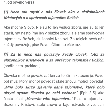
4, od prvého verša:
[1] Nech tak myslí o nás človek ako o služobníkoch
Kristových a o správcoch tajomstiev Božích.
Aké mocné Slovo. Nie sú to len vedúci zboru, nie sú to len
starší, my nestojíme len v službe zboru, ale sme správcovia
tajomstiev Božích, služobníci Kristovi. Za takých nech nás
každý považuje, píše Pavol. Čítam to ešte raz:
[1] Za to nech nás považuje každý človek, totiž za
služobníkov Kristových a za správcov tajomstiev Božích.
[podľa nem. prekladu]
Človeka možno považovať len za to, čím skutočne je. Pavol
bol muž, ktorý mohol povedať stále znovu, mohol povedať:
„Mne bolo skrze zjavenie dané tajomstvo, ktoré bolo
skryté synom človeka po celú večnosť.”
[Eph 3:5] Ako
často písal:
„Hovorím vám tajomstvo…“
Písal o tajomstve
Božom v Kristovi, stále znovu o tajomstvách, o veciach,