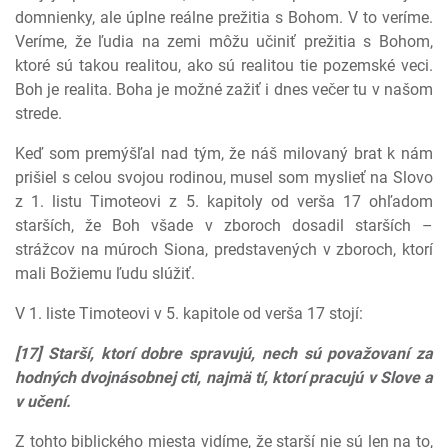
domnienky, ale úplne reálne prežitia s Bohom. V to veríme.
Veríme, že ľudia na zemi môžu učiniť prežitia s Bohom,
ktoré sú takou realitou, ako sú realitou tie pozemské veci.
Boh je realita. Boha je možné zažiť i dnes večer tu v našom
strede.
Keď som premýšľal nad tým, že náš milovaný brat k nám
prišiel s celou svojou rodinou, musel som myslieť na Slovo
z 1. listu Timoteovi z 5. kapitoly od verša 17 ohľadom
starších, že Boh všade v zboroch dosadil starších –
strážcov na múroch Siona, predstavených v zboroch, ktorí
mali Božiemu ľudu slúžiť.
V 1. liste Timoteovi v 5. kapitole od verša 17 stojí:
[17] Starší, ktorí dobre spravujú, nech sú považovaní za
hodných dvojnásobnej cti, najmä tí, ktorí pracujú v Slove a
v učení.
Z tohto biblického miesta vidíme, že starší nie sú len na to,