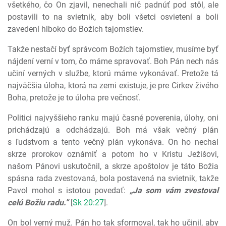
všetkého, čo On zjavil, nenechali nič padnúť pod stôl, ale
postavili to na svietnik, aby boli všetci osvietení a boli
zavedení hlboko do Božích tajomstiev.
Takže nestačí byť správcom Božích tajomstiev, musíme byť
nájdení verní v tom, čo máme spravovať. Boh Pán nech nás
učiní verných v službe, ktorú máme vykonávať. Pretože tá
najväčšia úloha, ktorá na zemi existuje, je pre Cirkev živého
Boha, pretože je to úloha pre večnosť.
Politici najvyššieho ranku majú časné poverenia, úlohy, oni
prichádzajú a odchádzajú. Boh má však večný plán
s ľudstvom a tento večný plán vykonáva. On ho nechal
skrze prorokov oznámiť a potom ho v Kristu Ježišovi,
našom Pánovi uskutočnil, a skrze apoštolov je táto Božia
spásna rada zvestovaná, bola postavená na svietnik, takže
Pavol mohol s istotou povedať:
„Ja som vám zvestoval
celú Božiu radu.”
[
Sk 20:27
].
On bol verný muž. Pán ho tak sformoval, tak ho učinil, aby