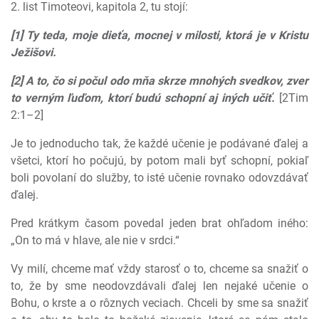
2. list Timoteovi, kapitola 2, tu stojí:
[1] Ty teda, moje dieťa, mocnej v milosti, ktorá je v Kristu
Ježišovi.
[2] A to, čo si počul odo mňa skrze mnohých svedkov, zver
to verným ľuďom, ktorí budú schopní aj iných učiť.
[2Tim
2:1–2]
Je to jednoducho tak, že každé učenie je podávané ďalej a
všetci, ktorí ho počujú, by potom mali byť schopní, pokiaľ
boli povolaní do služby, to isté učenie rovnako odovzdávať
ďalej.
Pred krátkym časom povedal jeden brat ohľadom iného:
„On to má v hlave, ale nie v srdci.“
Vy milí, chceme mať vždy starosť o to, chceme sa snažiť o
to, že by sme neodovzdávali ďalej len nejaké učenie o
Bohu, o krste a o rôznych veciach. Chceli by sme sa snažiť