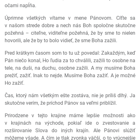
očami napĺňa.
Úprimne všetkých vítame v mene Pánovom. Cíťte sa
v našom strede dobre a nech nás Boh spoločne skutočne
požehná – citeľne, viditeľne požehná, že by sme to nielen
hovorili, ale že by to bolo vidieť, že sme Boha zažili.
Pred krátkym časom som to tu už povedal: Zakaždým, keď
Pán niečo konal, Ho ľudia za to chválili, zažili to osobne na
tele, na duši, na duchu, osobne zažili. A my musíme Boha
prežiť, zažiť. Inak to nejde. Musíme Boha zažiť. A je možné
Ho zažiť.
Čas, ktorý nám všetkým ešte zostáva, nie je príliš dlhý. Ja
skutočne verím, že príchod Pánov sa veľmi priblížil.
Prirodzene v tejto krajine máme lepšie možnosti ako
v krajinách na východe, pokiaľ ide o zvestovanie a
rozširovanie Slova do iných krajín. Ale Pánovi slúžiť
môžeme všade. A čím je tlak zvonka väčší, o to vrúcnejšie