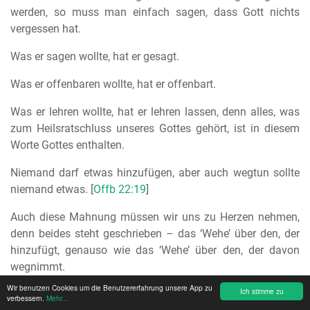
werden, so muss man einfach sagen, dass Gott nichts
vergessen hat.
Was er sagen wollte, hat er gesagt.
Was er offenbaren wollte, hat er offenbart.
Was er lehren wollte, hat er lehren lassen, denn alles, was
zum Heilsratschluss unseres Gottes gehört, ist in diesem
Worte Gottes enthalten.
Niemand darf etwas hinzufügen, aber auch wegtun sollte
niemand etwas. [
Offb 22:19
]
Auch diese Mahnung müssen wir uns zu Herzen nehmen,
denn beides steht geschrieben – das ‘Wehe’ über den, der
hinzufügt, genauso wie das ‘Wehe’ über den, der davon
wegnimmt.
Wir benutzen Cookies um die Benutzererfahrung unsere App zu
Ich stimme zu
So möge der Herr uns in der Tat Gnade schenken, allezeit
verbessern.
Mehr...