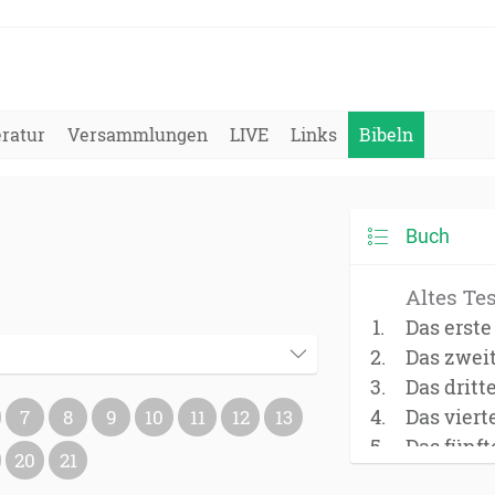
eratur
Versammlungen
LIVE
Links
Bibeln
Buch
Altes Te
Das erst
Das zwei
Das dritt
Das vier
7
8
9
10
11
12
13
Das fünf
20
21
(Deuter