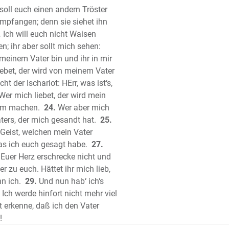
 soll euch einen andern Tröster
lied Salomos
empfangen; denn sie siehet ihn
et Jesaja
.
Ich will euch nicht Waisen
het Jeremia
n; ihr aber sollt mich sehen:
lieder Jeremias
meinem Vater bin und ihr in mir
et Hesekiel (Ezechiel)
liebet, der wird von meinem Vater
et Daniel
t der Ischariot: HErr, was ist‘s,
het Hosea
er mich liebet, der wird mein
et Joel
ihm machen.
24.
Wer aber mich
aters, der mich gesandt hat.
het Amos
25.
e Geist, welchen mein Vater
het Obadja
as ich euch gesagt habe.
27.
het Jona
 Euer Herz erschrecke nicht und
het Micha
 zu euch. Hättet ihr mich lieb,
het Nahum
n ich.
29.
Und nun hab‘ ich‘s
het Habakuk
Ich werde hinfort nicht mehr viel
het Zephanja
 erkenne, daß ich den Vater
het Haggai
!