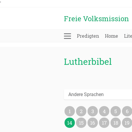
'
Freie Volksmission
Predigten
Home
Lit
Lutherbibel
Andere Sprachen
1
2
3
4
5
6
14
15
16
17
18
19