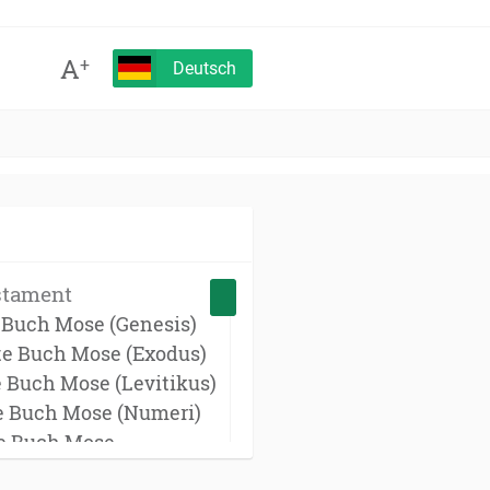
A
+
Deutsch
stament
e Buch Mose (Genesis)
te Buch Mose (Exodus)
e Buch Mose (Levitikus)
te Buch Mose (Numeri)
te Buch Mose
onomium)