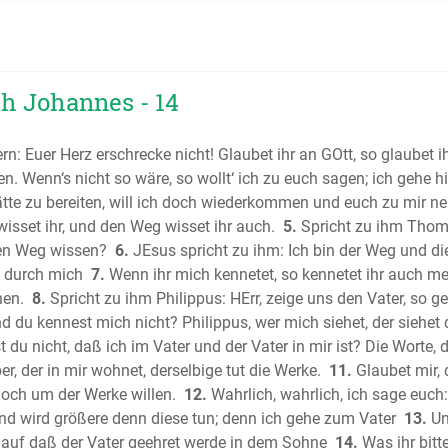
Das Buch
Das Buch
Das Buch
Das erst
h Johannes - 14
Das zwei
Das erste
n: Euer Herz erschrecke nicht! Glaubet ihr an GOtt, so glaubet i
Das zwei
 Wenn‘s nicht so wäre, so wollt‘ ich zu euch sagen; ich gehe hin
Das erste
ätte zu bereiten, will ich doch wiederkommen und euch zu mir ne
Das zwei
isset ihr, und den Weg wisset ihr auch.
5.
Spricht zu ihm Thoma
den Weg wissen?
6.
JEsus spricht zu ihm: Ich bin der Weg und d
Das Buch
 durch mich
7.
Wenn ihr mich kennetet, so kennetet ihr auch m
Das Buc
hen.
8.
Spricht zu ihm Philippus: HErr, zeige uns den Vater, so g
Das Buch
d du kennest mich nicht? Philippus, wer mich siehet, der siehet 
Das Buch 
 du nicht, daß ich im Vater und der Vater in mir ist? Die Worte, d
Der Psalt
er, der in mir wohnet, derselbige tut die Werke.
11.
Glaubet mir, 
Die Sprü
 doch um der Werke willen.
12.
Wahrlich, wahrlich, ich sage euch:
(Sprichwö
 und wird größere denn diese tun; denn ich gehe zum Vater
13.
Un
Der Predi
 auf daß der Vater geehret werde in dem Sohne
14.
Was ihr bit