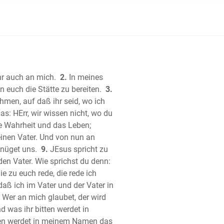
 Josua
 der Richter
 Ruth
e Buch Samuel
te Buch Samuel
 Buch der Könige
hr auch an mich.
2.
In meines
te Buch der Könige
 euch die Stätte zu bereiten.
3.
 Buch der Chronik
hmen, auf daß ihr seid, wo ich
te Buch der Chronik
s: HErr, wir wissen nicht, wo du
ie Wahrheit und das Leben;
 Esra
einen Vater. Und von nun an
h Nehemia
enüget uns.
9.
JEsus spricht zu
 Ester
den Vater. Wie sprichst du denn:
Hiob (Ijob)
ie zu euch rede, die rede ich
er
daß ich im Vater und der Vater in
che Salomos
 Wer an mich glaubet, der wird
rter)
d was ihr bitten werdet in
ger Salomo (Kohelet)
ten werdet in meinem Namen das