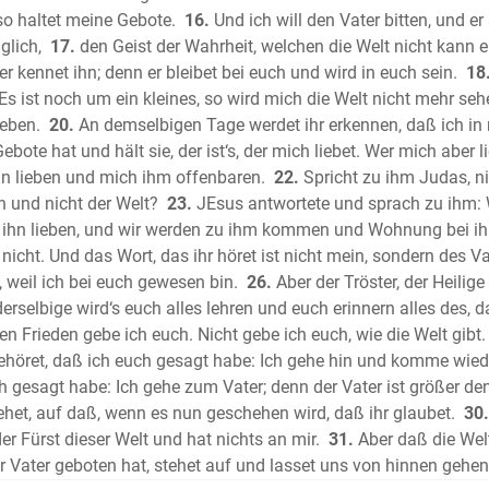
so haltet meine Gebote.
16.
Und ich will den Vater bitten, und er
Das Hohe
glich,
17.
den Geist der Wahrheit, welchen die Welt nicht kann 
Der Proph
er kennet ihn; denn er bleibet bei euch und wird in euch sein.
18
Der Prop
Es ist noch um ein kleines, so wird mich die Welt nicht mehr sehe
Die Klage
leben.
20.
An demselbigen Tage werdet ihr erkennen, daß ich in 
Der Proph
bote hat und hält sie, der ist‘s, der mich liebet. Wer mich aber 
Der Proph
hn lieben und mich ihm offenbaren.
22.
Spricht zu ihm Judas, nich
Der Prop
n und nicht der Welt?
23.
JEsus antwortete und sprach zu ihm: W
Der Proph
rd ihn lieben, und wir werden zu ihm kommen und Wohnung bei 
e nicht. Und das Wort, das ihr höret ist nicht mein, sondern des V
Der Prop
, weil ich bei euch gewesen bin.
26.
Aber der Tröster, der Heilig
Der Prop
selbige wird‘s euch alles lehren und euch erinnern alles des, d
Der Prop
n Frieden gebe ich euch. Nicht gebe ich euch, wie die Welt gibt.
Der Prop
ehöret, daß ich euch gesagt habe: Ich gehe hin und komme wieder
Der Prop
h gesagt habe: Ich gehe zum Vater; denn der Vater ist größer den
Der Prop
het, auf daß, wenn es nun geschehen wird, daß ihr glaubet.
30.
Der Prop
r Fürst dieser Welt und hat nichts an mir.
31.
Aber daß die Welt
Der Prop
der Vater geboten hat, stehet auf und lasset uns von hinnen gehen