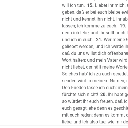
will ich tun.
15.
Liebet ihr mich, 
geben, daß er bei euch bleibe ewi
nicht und kennet ihn nicht. Ihr ab
lassen; ich komme zu euch.
19.
denn ich lebe, und ihr sollt auch 
und ich in euch.
21.
Wer meine Ge
geliebet werden, und ich werde i
daß du uns willst dich offenbare
Wort halten; und mein Vater wi
nicht liebet, der hält meine Wort
Solches hab‘ ich zu euch geredet
senden wird in meinem Namen, der
Den Frieden lasse ich euch; meine
fürchte sich nicht!
28.
Ihr habt g
so würdet ihr euch freuen, daß ic
euch gesagt, ehe denn es geschie
mit euch reden; denn es kommt de
liebe, und ich also tue, wie mir 