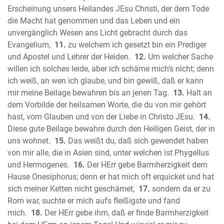
Der Prophet Micha
Erscheinung unsers Heilandes JEsu Christi, der dem Tode
Der Prophet Nahum
die Macht hat genommen und das Leben und ein
Der Prophet Habakuk
unvergänglich Wesen ans Licht gebracht durch das
Evangelium,
Der Prophet Zephanja
11.
zu welchem ich gesetzt bin ein Prediger
und Apostel und Lehrer der Heiden.
12.
Um welcher Sache
Der Prophet Haggai
willen ich solches leide, aber ich schäme mich‘s nicht; denn
Der Prophet Sacharja
ich weiß, an wen ich glaube, und bin gewiß, daß er kann
Der Prophet Maleachi
mir meine Beilage bewahren bis an jenen Tag.
13.
Halt an
Neues Testament
dem Vorbilde der heilsamen Worte, die du von mir gehört
Das Evangelium nach Matthäus
hast, vom Glauben und von der Liebe in Christo JEsu.
14.
Das Evangelium nach Markus
Diese gute Beilage bewahre durch den Heiligen Geist, der in
Das Evangelium nach Lukas
uns wohnet.
15.
Das weißt du, daß sich gewendet haben
von mir alle, die in Asien sind, unter welchen ist Phygellus
Das Evangelium nach Johannes
und Hermogenes.
16.
Der HErr gebe Barmherzigkeit dem
Die Apostelgeschichte des Lukas
Hause Onesiphorus; denn er hat mich oft erquicket und hat
Der Brief des Paulus an die Römer
sich meiner Ketten nicht geschämet,
17.
sondern da er zu
Der erste Brief des Paulus an die
Rom war, suchte er mich aufs fleißigste und fand
Korinther
mich.
18.
Der HErr gebe ihm, daß er finde Barmherzigkeit
Der zweite Brief des Paulus an die