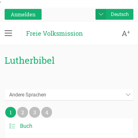
'
Anmelden
Deutsch
A
+
Freie Volksmission
Lutherbibel
Andere Sprachen
1
2
3
4
Buch