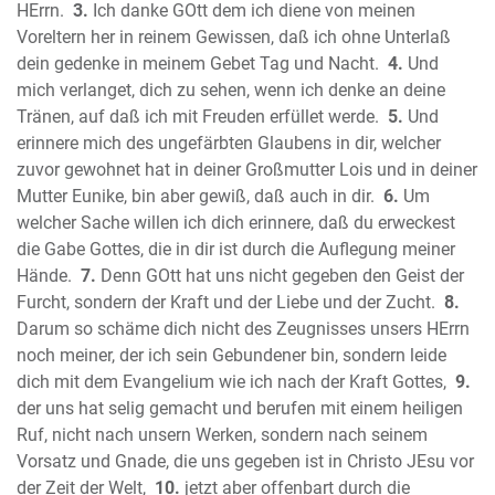
Das Buch Nehemia
HErrn.
3.
Ich danke GOtt dem ich diene von meinen
Das Buch Ester
Voreltern her in reinem Gewissen, daß ich ohne Unterlaß
Das Buch Hiob (Ijob)
dein gedenke in meinem Gebet Tag und Nacht.
4.
Und
Der Psalter
mich verlanget, dich zu sehen, wenn ich denke an deine
Tränen, auf daß ich mit Freuden erfüllet werde.
Die Sprüche Salomos (Sprichwörter)
5.
Und
erinnere mich des ungefärbten Glaubens in dir, welcher
Der Prediger Salomo (Kohelet)
zuvor gewohnet hat in deiner Großmutter Lois und in deiner
Das Hohelied Salomos
Mutter Eunike, bin aber gewiß, daß auch in dir.
6.
Um
Der Prophet Jesaja
welcher Sache willen ich dich erinnere, daß du erweckest
Der Prophet Jeremia
die Gabe Gottes, die in dir ist durch die Auflegung meiner
Die Klagelieder Jeremias
Hände.
7.
Denn GOtt hat uns nicht gegeben den Geist der
Der Prophet Hesekiel (Ezechiel)
Furcht, sondern der Kraft und der Liebe und der Zucht.
8.
Der Prophet Daniel
Darum so schäme dich nicht des Zeugnisses unsers HErrn
noch meiner, der ich sein Gebundener bin, sondern leide
Der Prophet Hosea
dich mit dem Evangelium wie ich nach der Kraft Gottes,
9.
Der Prophet Joel
der uns hat selig gemacht und berufen mit einem heiligen
Der Prophet Amos
Ruf, nicht nach unsern Werken, sondern nach seinem
Der Prophet Obadja
Vorsatz und Gnade, die uns gegeben ist in Christo JEsu vor
Der Prophet Jona
der Zeit der Welt,
10.
jetzt aber offenbart durch die