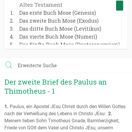
Altes Testament
Das erste Buch Mose (Genesis)
Das zweite Buch Mose (Exodus)
Das dritte Buch Mose (Levitikus)
Das vierte Buch Mose (Numeri)
Das fünfte Buch Mose (Deuteronomium)
Das Buch Josua
Das Buch der Richter
Erweiterte Suche
Das Buch Ruth
Das erste Buch Samuel
Der zweite Brief des Paulus an
Das zweite Buch Samuel
Thimotheus - 1
Das erste Buch der Könige
Das zweite Buch der Könige
1.
Paulus, ein Apostel JEsu Christi durch den Willen Gottes
Das erste Buch der Chronik
nach der Verheißung des Lebens in Christo JEsu:
2.
Das zweite Buch der Chronik
Meinem lieben Sohn Timotheus Gnade, Barmherzigkeit,
Das Buch Esra
Friede von GOtt dem Vater und Christo JEsu, unserm