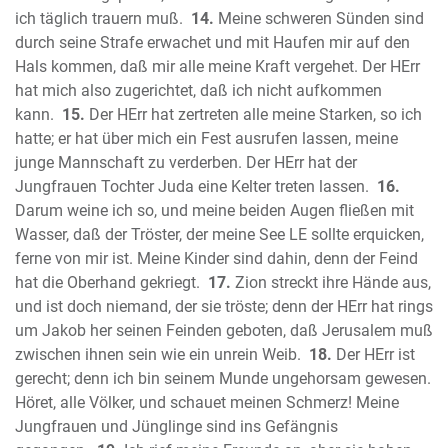
ich täglich trauern muß.
14.
Meine schweren Sünden sind
Korinther
durch seine Strafe erwachet und mit Haufen mir auf den
Der Brief des Paulus an die Galater
Hals kommen, daß mir alle meine Kraft vergehet. Der HErr
Der Brief des Paulus an die Epheser
hat mich also zugerichtet, daß ich nicht aufkommen
Der Brief des Paulus an die Philipper
kann.
15.
Der HErr hat zertreten alle meine Starken, so ich
Der Brief des Paulus an die Kolosser
hatte; er hat über mich ein Fest ausrufen lassen, meine
Der erste Brief des Paulus an die
junge Mannschaft zu verderben. Der HErr hat der
Thessalonicher
Jungfrauen Tochter Juda eine Kelter treten lassen.
16.
Der zweite Brief des Paulus an die
Darum weine ich so, und meine beiden Augen fließen mit
Wasser, daß der Tröster, der meine See LE sollte erquicken,
Thessalonicher
ferne von mir ist. Meine Kinder sind dahin, denn der Feind
Der erste Brief des Paulus an Thimotheus
hat die Oberhand gekriegt.
17.
Zion streckt ihre Hände aus,
Der zweite Brief des Paulus an
und ist doch niemand, der sie tröste; denn der HErr hat rings
Thimotheus
um Jakob her seinen Feinden geboten, daß Jerusalem muß
Der Brief des Paulus an Titus
zwischen ihnen sein wie ein unrein Weib.
18.
Der HErr ist
Der Brief des Paulus an Philemon
gerecht; denn ich bin seinem Munde ungehorsam gewesen.
Der erste Brief des Petrus
Höret, alle Völker, und schauet meinen Schmerz! Meine
Der zweite Brief des Petrus
Jungfrauen und Jünglinge sind ins Gefängnis