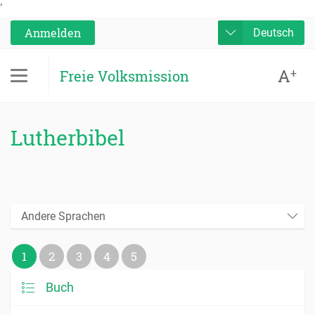
'
Anmelden
Deutsch
A
+
Freie Volksmission
Lutherbibel
Andere Sprachen
1
2
3
4
5
Buch