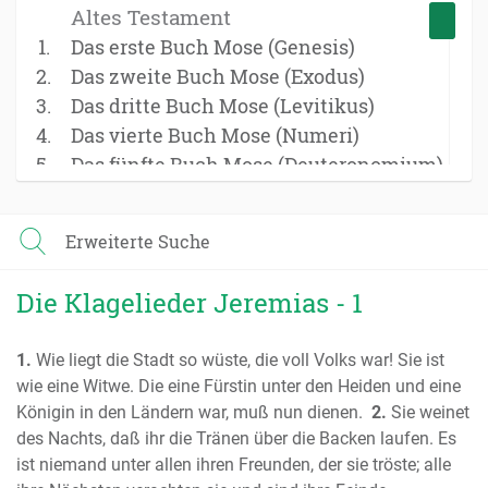
Altes Testament
Das erste Buch Mose (Genesis)
Das zweite Buch Mose (Exodus)
Das dritte Buch Mose (Levitikus)
Das vierte Buch Mose (Numeri)
Das fünfte Buch Mose (Deuteronomium)
Das Buch Josua
Das Buch der Richter
Erweiterte Suche
Das Buch Ruth
Das erste Buch Samuel
Die Klagelieder Jeremias - 1
Das zweite Buch Samuel
Das erste Buch der Könige
1.
Wie liegt die Stadt so wüste, die voll Volks war! Sie ist
Das zweite Buch der Könige
wie eine Witwe. Die eine Fürstin unter den Heiden und eine
Das erste Buch der Chronik
Königin in den Ländern war, muß nun dienen.
2.
Sie weinet
Das zweite Buch der Chronik
des Nachts, daß ihr die Tränen über die Backen laufen. Es
Das Buch Esra
ist niemand unter allen ihren Freunden, der sie tröste; alle