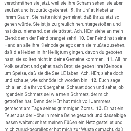
Der Prophet Micha
verschmähen sie jetzt, weil sie ihre Scham sehen; sie aber
seufzet und ist zurückgekehret.
9.
Ihr Unflat klebet an
Der Prophet Nahum
ihrem Saum. Sie hätte nicht gemeinet, daß ihr zuletzt so
Der Prophet Habakuk
gehen würde. Sie ist ja zu greulich heruntergestoßen und
Der Prophet Zephanja
hat dazu niemand, der sie tröstet. Ach, HErr, siehe an mein
Der Prophet Haggai
Elend; denn der Feind pranget sehr!
10.
Der Feind hat seine
Der Prophet Sacharja
Hand an alle ihre Kleinode gelegt; denn sie mußte zusehen,
Der Prophet Maleachi
daß die Heiden in ihr Heiligtum gingen, davon du geboten
Neues Testament
hast, sie sollten nicht in deine Gemeine kommen.
11.
All ihr
Das Evangelium nach Matthäus
Volk seufzet und gehet nach Brot; sie geben ihre Kleinode
um Speise, daß sie die See LE laben. Ach, HErr, siehe doch
Das Evangelium nach Markus
und schaue, wie schnöde ich worden bin!
12.
Euch sage
Das Evangelium nach Lukas
ich allen, die ihr vorübergehet: Schauet doch und sehet, ob
Das Evangelium nach Johannes
irgendein Schmerz sei wie mein Schmerz, der mich
Die Apostelgeschichte des Lukas
getroffen hat. Denn der HErr hat mich voll Jammers
Der Brief des Paulus an die Römer
gemacht am Tage seines grimmigen Zorns.
13.
Er hat ein
Der erste Brief des Paulus an die
Feuer aus der Höhe in meine Beine gesandt und dasselbige
Korinther
lassen walten; er hat meinen Füßen ein Netz gestellet und
Der zweite Brief des Paulus an die
mich zurückgeprellet; er hat mich zur Wüste gemacht, daß