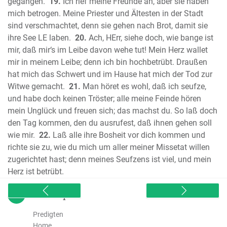
gegangen.
19.
Ich rief meine Freunde an, aber sie haben
Der erste Brief des Johannes
mich betrogen. Meine Priester und Ältesten in der Stadt
Der zweite Brief des Johannes
sind verschmachtet, denn sie gehen nach Brot, damit sie
Der dritte Brief des Johannes
ihre See LE laben.
20.
Ach, HErr, siehe doch, wie bange ist
Der Brief an die Hebräer
mir, daß mir‘s im Leibe davon wehe tut! Mein Herz wallet
Der Brief des Jakobus
mir in meinem Leibe; denn ich bin hochbetrübt. Draußen
Der Brief des Judas
hat mich das Schwert und im Hause hat mich der Tod zur
Die Offenbarung des Johannes
Witwe gemacht.
21.
Man höret es wohl, daß ich seufze,
und habe doch keinen Tröster; alle meine Feinde hören
mein Unglück und freuen sich; das machst du. So laß doch
den Tag kommen, den du ausrufest, daß ihnen gehen soll
wie mir.
22.
Laß alle ihre Bosheit vor dich kommen und
richte sie zu, wie du mich um aller meiner Missetat willen
zugerichtet hast; denn meines Seufzens ist viel, und mein
Herz ist betrübt.
sitemap
Predigten
Home