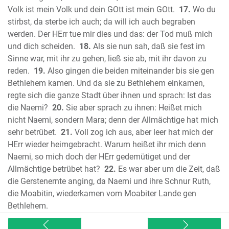
Volk ist mein Volk und dein GOtt ist mein GOtt.
17.
Wo du
Korinther
stirbst, da sterbe ich auch; da will ich auch begraben
Der Brief des Paulus an die Galater
werden. Der HErr tue mir dies und das: der Tod muß mich
Der Brief des Paulus an die Epheser
und dich scheiden.
18.
Als sie nun sah, daß sie fest im
Der Brief des Paulus an die Philipper
Sinne war, mit ihr zu gehen, ließ sie ab, mit ihr davon zu
Der Brief des Paulus an die Kolosser
reden.
19.
Also gingen die beiden miteinander bis sie gen
Der erste Brief des Paulus an die
Bethlehem kamen. Und da sie zu Bethlehem einkamen,
Thessalonicher
regte sich die ganze Stadt über ihnen und sprach: Ist das
Der zweite Brief des Paulus an die
die Naemi?
20.
Sie aber sprach zu ihnen: Heißet mich
nicht Naemi, sondern Mara; denn der Allmächtige hat mich
Thessalonicher
sehr betrübet.
21.
Voll zog ich aus, aber leer hat mich der
Der erste Brief des Paulus an Thimotheus
HErr wieder heimgebracht. Warum heißet ihr mich denn
Der zweite Brief des Paulus an
Naemi, so mich doch der HErr gedemütiget und der
Thimotheus
Allmächtige betrübet hat?
22.
Es war aber um die Zeit, daß
Der Brief des Paulus an Titus
die Gerstenernte anging, da Naemi und ihre Schnur Ruth,
Der Brief des Paulus an Philemon
die Moabitin, wiederkamen vom Moabiter Lande gen
Der erste Brief des Petrus
Bethlehem.
Der zweite Brief des Petrus