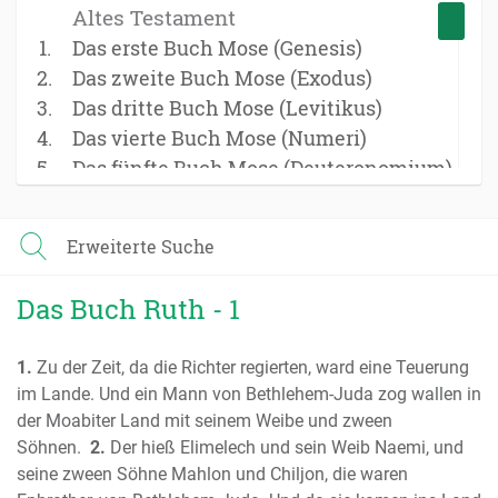
Altes Testament
Das erste Buch Mose (Genesis)
Das zweite Buch Mose (Exodus)
Das dritte Buch Mose (Levitikus)
Das vierte Buch Mose (Numeri)
Das fünfte Buch Mose (Deuteronomium)
Das Buch Josua
Das Buch der Richter
Erweiterte Suche
Das Buch Ruth
Das erste Buch Samuel
Das Buch Ruth - 1
Das zweite Buch Samuel
Das erste Buch der Könige
1.
Zu der Zeit, da die Richter regierten, ward eine Teuerung
Das zweite Buch der Könige
im Lande. Und ein Mann von Bethlehem-Juda zog wallen in
Das erste Buch der Chronik
der Moabiter Land mit seinem Weibe und zween
Das zweite Buch der Chronik
Söhnen.
2.
Der hieß Elimelech und sein Weib Naemi, und
Das Buch Esra
seine zween Söhne Mahlon und Chiljon, die waren