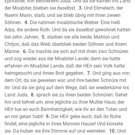
Das Buch Nehemia
Ephrather, von Bethlehem-Juda. Und da sie kamen ins Land
Das Buch Ester
der Moabiter, blieben sie daselbst.
3.
Und Elimelech, der
Naemi Mann, starb, und sie blieb übrig mit ihren zween
Das Buch Hiob (Ijob)
Söhnen.
4.
Die nahmen moabitische Weiber. Eine hieß
Der Psalter
Arpa, die andere Ruth. Und da sie daselbst gewohnet hatten
Die Sprüche Salomos (Sprichwörter)
bei zehn Jahren,
5.
starben sie alle beide, Mahlon und
Der Prediger Salomo (Kohelet)
Chiljon, daß das Weib überblieb beiden Söhnen und ihrem
Das Hohelied Salomos
Manne.
6.
Da machte sie sich auf mit ihren zwo Schnüren
Der Prophet Jesaja
und zog wieder aus der Moabiter Lande; denn sie hatte
Der Prophet Jeremia
erfahren im Moabiter Lande, daß der HErr sein Volk hatte
Die Klagelieder Jeremias
heimgesucht und ihnen Brot gegeben.
7.
Und ging aus von
dem Ort, da sie gewesen war, und ihre beiden Schnüre mit
Der Prophet Hesekiel (Ezechiel)
ihr. Und da sie ging auf dem Wege, daß sie wiederkäme ins
Der Prophet Daniel
Land Juda,
8.
sprach sie zu ihren beiden Schnüren: Gehet
Der Prophet Hosea
hin und kehret um, eine jegliche zu ihrer Mutter Haus; der
Der Prophet Joel
HErr tue an euch Barmherzigkeit, wie ihr an den Toten und
Der Prophet Amos
an mir getan habt!
9.
Der HErr gebe euch, daß ihr Ruhe
Der Prophet Obadja
findet, eine jegliche in ihres Mannes Hause! Und küssete
Der Prophet Jona
sie. Da huben sie ihre Stimme auf und weineten.
10.
Und