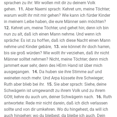
Der Prophet Micha
sprachen zu ihr: Wir wollen mit dir zu deinem Volk
gehen.
11.
Aber Naemi sprach: Kehret um, meine Töchter;
Der Prophet Nahum
warum wollt ihr mit mir gehen? Wie kann ich fürder Kinder
Der Prophet Habakuk
in meinem Leibe haben, die eure Männer sein möchten?
Der Prophet Zephanja
12.
Kehret um, meine Töchter, und gehet hin; denn ich bin
Der Prophet Haggai
nun zu alt, daß ich einen Mann nehme. Und wenn ich
Der Prophet Sacharja
spräche: Es ist zu hoffen, daß ich diese Nacht einen Mann
Der Prophet Maleachi
nehme und Kinder gebäre,
13.
wie könnet ihr doch harren,
Neues Testament
bis sie groß würden? Wie wollt ihr verziehen, daß ihr nicht
Das Evangelium nach Matthäus
Männer solltet nehmen? Nicht, meine Töchter; denn mich
jammert euer sehr, denn des HErrn Hand ist über mich
Das Evangelium nach Markus
ausgegangen.
14.
Da huben sie ihre Stimme auf und
Das Evangelium nach Lukas
weineten noch mehr. Und Arpa küssete ihre Schwieger;
Das Evangelium nach Johannes
Ruth aber blieb bei ihr.
15.
Sie aber sprach: Siehe, deine
Die Apostelgeschichte des Lukas
Schwägerin ist umgewandt zu ihrem Volk und zu ihrem
Der Brief des Paulus an die Römer
GOtt; kehre du auch um, deiner Schwägerin nach.
16.
Ruth
Der erste Brief des Paulus an die
antwortete: Rede mir nicht darein, daß ich dich verlassen
Korinther
sollte und von dir umkehren. Wo du hingehest, da will ich
Der zweite Brief des Paulus an die
auch hingehen; wo du bleibest, da bleibe ich auch. Dein