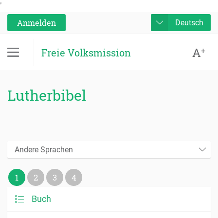
'
Anmelden
Deutsch
A
+
Freie Volksmission
Lutherbibel
Andere Sprachen
1
2
3
4
Buch