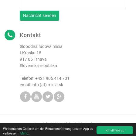
Nachricht senden
Kontakt
Slobodná ľudová misia
I.Krasku 18
917 05 Trnava
Slovenská republika
Telefon:
+421 905 414 701
email: info (at) misia.sk
Copyright © 2026 Slobodná ľudová misia
Wir benutzen Cookies um die Benutzererfahrung unsere App zu
Ich stimme zu
verbessern.
Mehr...