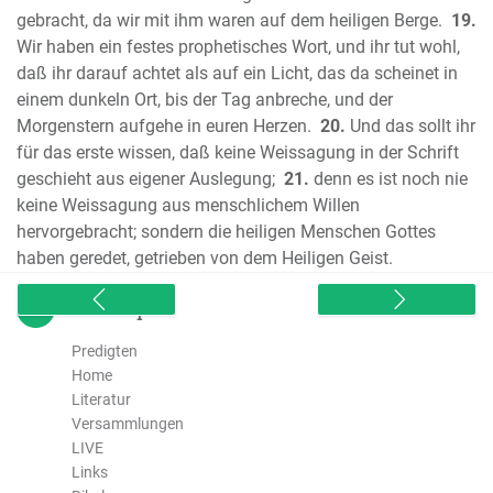
gebracht, da wir mit ihm waren auf dem heiligen Berge.
19.
Korinther
Wir haben ein festes prophetisches Wort, und ihr tut wohl,
Der Brief des Paulus an die Galater
daß ihr darauf achtet als auf ein Licht, das da scheinet in
Der Brief des Paulus an die Epheser
einem dunkeln Ort, bis der Tag anbreche, und der
Der Brief des Paulus an die Philipper
Morgenstern aufgehe in euren Herzen.
20.
Und das sollt ihr
Der Brief des Paulus an die Kolosser
für das erste wissen, daß keine Weissagung in der Schrift
Der erste Brief des Paulus an die
geschieht aus eigener Auslegung;
21.
denn es ist noch nie
Thessalonicher
keine Weissagung aus menschlichem Willen
Der zweite Brief des Paulus an die
hervorgebracht; sondern die heiligen Menschen Gottes
haben geredet, getrieben von dem Heiligen Geist.
Thessalonicher
Der erste Brief des Paulus an Thimotheus
sitemap
Der zweite Brief des Paulus an
Thimotheus
Predigten
Home
Der Brief des Paulus an Titus
Literatur
Der Brief des Paulus an Philemon
Versammlungen
Der erste Brief des Petrus
LIVE
Der zweite Brief des Petrus
Links