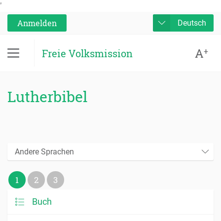
'
Anmelden
Deutsch
A
+
Freie Volksmission
Lutherbibel
Andere Sprachen
1
2
3
Buch