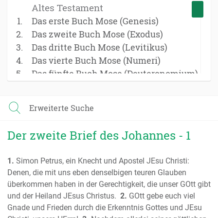
Altes Testament
Das erste Buch Mose (Genesis)
Das zweite Buch Mose (Exodus)
Das dritte Buch Mose (Levitikus)
Das vierte Buch Mose (Numeri)
Das fünfte Buch Mose (Deuteronomium)
Das Buch Josua
Das Buch der Richter
Erweiterte Suche
Das Buch Ruth
Das erste Buch Samuel
Der zweite Brief des Johannes - 1
Das zweite Buch Samuel
Das erste Buch der Könige
1.
Simon Petrus, ein Knecht und Apostel JEsu Christi:
Das zweite Buch der Könige
Denen, die mit uns eben denselbigen teuren Glauben
Das erste Buch der Chronik
überkommen haben in der Gerechtigkeit, die unser GOtt gibt
Das zweite Buch der Chronik
und der Heiland JEsus Christus.
2.
GOtt gebe euch viel
Das Buch Esra
Gnade und Frieden durch die Erkenntnis Gottes und JEsu