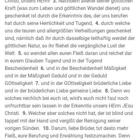
Das Buch Nehemia
Christi, unsers HErrn!
3.
Nachdem allerlei seiner göttlichen
Das Buch Ester
Kraft (was zum Leben und göttlichen Wandel dienet) uns
geschenket ist durch die Erkenntnis des, der uns berufen
Das Buch Hiob (Ijob)
hat durch seine Herrlichkeit und Tugend,
4.
durch welche
Der Psalter
uns die teuren und allergrößten Verheißungen geschenket
Die Sprüche Salomos (Sprichwörter)
sind, nämlich daß ihr durch dasselbige teilhaftig werdet der
Der Prediger Salomo (Kohelet)
göttlichen Natur, so ihr fliehet die vergängliche Lust der
Das Hohelied Salomos
Welt:
5.
so wendet allen euren Fleiß daran und reichet dar
Der Prophet Jesaja
in eurem Glauben Tugend und in der Tugend
Der Prophet Jeremia
Bescheidenheit
6.
und in der Bescheidenheit Mäßigkeit
Die Klagelieder Jeremias
und in der Mäßigkeit Geduld und in der Geduld
GOttseligkeit
7.
und in der GOttseligkeit brüderliche Liebe
Der Prophet Hesekiel (Ezechiel)
und in der brüderlichen Liebe gemeine Liebe.
8.
Denn wo
Der Prophet Daniel
solches reichlich bei euch ist, wird‘s euch nicht faul noch
Der Prophet Hosea
unfruchtbar sein lassen in der Erkenntis unsers HErrn JEsu
Der Prophet Joel
Christi.
9.
Welcher aber solches nicht hat, der ist blind und
Der Prophet Amos
tappet mit der Hand und vergißt der Reinigung seiner
Der Prophet Obadja
vorigen Sünden.
10.
Darum, liebe Brüder, tut desto mehr
Der Prophet Jona
Fleiß, eure Berufung und Erwählung festzumachen. Denn