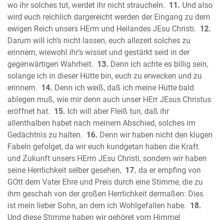
Der Prophet Micha
wo ihr solches tut, werdet ihr nicht straucheln.
11.
Und also
wird euch reichlich dargereicht werden der Eingang zu dem
Der Prophet Nahum
ewigen Reich unsers HErrn und Heilandes JEsu Christi.
12.
Der Prophet Habakuk
Darum will ich‘s nicht lassen, euch allezeit solches zu
Der Prophet Zephanja
erinnern, wiewohl ihr‘s wisset und gestärkt seid in der
Der Prophet Haggai
gegenwärtigen Wahrheit.
13.
Denn ich achte es billig sein,
Der Prophet Sacharja
solange ich in dieser Hütte bin, euch zu erwecken und zu
Der Prophet Maleachi
erinnern.
14.
Denn ich weiß, daß ich meine Hütte bald
Neues Testament
ablegen muß, wie mir denn auch unser HErr JEsus Christus
Das Evangelium nach Matthäus
eröffnet hat.
15.
Ich will aber Fleiß tun, daß ihr
allenthalben habet nach meinem Abschied, solches im
Das Evangelium nach Markus
Gedächtnis zu halten.
16.
Denn wir haben nicht den klugen
Das Evangelium nach Lukas
Fabeln gefolget, da wir euch kundgetan haben die Kraft
Das Evangelium nach Johannes
und Zukunft unsers HErrn JEsu Christi, sondern wir haben
Die Apostelgeschichte des Lukas
seine Herrlichkeit selber gesehen,
17.
da er empfing von
Der Brief des Paulus an die Römer
GOtt dem Vater Ehre und Preis durch eine Stimme, die zu
Der erste Brief des Paulus an die
ihm geschah von der großen Herrlichkeit dermaßen: Dies
Korinther
ist mein lieber Sohn, an dem ich Wohlgefallen habe.
18.
Der zweite Brief des Paulus an die
Und diese Stimme haben wir gehöret vom Himmel